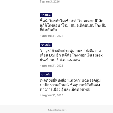
สิงหาคม 3, 2026
ข่าวเด่น
ชี้หน้าใครทำไมเข้าตัว! ‘โจ มณฑานี’ งัด
สถิติโกงสอบ ‘โรม’ ยัน จ.ติดอันดับโกง ส้ม
ก็ติดอันดับ
กรกฎาคม 31, 2026
ข่าวเด่น
‘ภาวุธ’ อ้างติดประชุม กมธ.! ส่งทีมงาน
เลื่อน DSI อีก คดีฉ้อโกง-ฟอกเงิน Forex
ยันเข้าพบ 3 ส.ค. แน่นอน
กรกฎาคม 31, 2026
ข่าวเด่น
เพจดังขยี้หนังสือ ‘แก้วตา’ แฉพรรคส้ม
ปกป้องภาพลักษณ์ ซัดอุบาทว์ลัทธิคลั่ง
ทางการเมือง อุ้มละเมิดทางเพศ!
กรกฎาคม 30, 2026
- Advertisement -