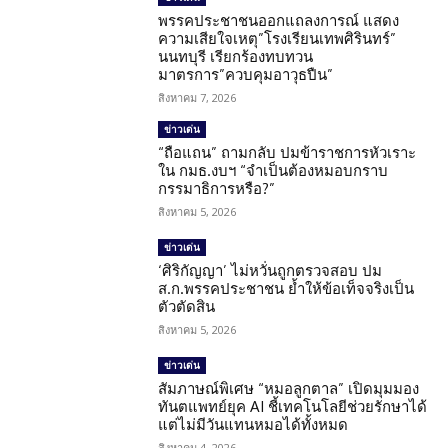
พรรคประชาชนออกแถลงการณ์ แสดง
ความเสียใจเหตุ”โรงเรียนเทพศิรินทร์”
นนทบุรี เรียกร้องทบทวน
มาตรการ”ควบคุมอาวุธปืน”
สิงหาคม 7, 2026
ข่าวเด่น
“ถือแถน” ถามกลับ ปมข้าราชการหัวเราะ
ใน กมธ.งบฯ “จำเป็นต้องหมอบกราบ
กรรมาธิการหรือ?”
สิงหาคม 5, 2026
ข่าวเด่น
‘ศิริกัญญา’ ไม่หวั่นถูกตรวจสอบ ปม
ส.ก.พรรคประชาชน ย้ำให้ข้อเท็จจริงเป็น
ตัวตัดสิน
สิงหาคม 5, 2026
ข่าวเด่น
สัมภาษณ์พิเศษ “หมอลูกตาล” เปิดมุมมอง
ทันตแพทย์ยุค AI ชี้เทคโนโลยีช่วยรักษาได้
แต่ไม่มีวันแทนหมอได้ทั้งหมด
สิงหาคม 4, 2026