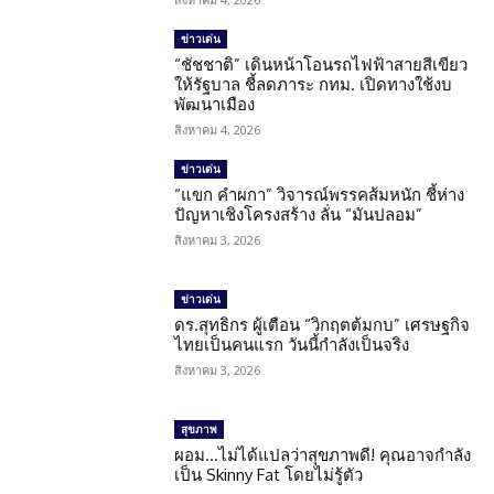
ข่าวเด่น
“ชัชชาติ” เดินหน้าโอนรถไฟฟ้าสายสีเขียว
ให้รัฐบาล ชี้ลดภาระ กทม. เปิดทางใช้งบ
พัฒนาเมือง
สิงหาคม 4, 2026
ข่าวเด่น
“แขก คำผกา” วิจารณ์พรรคส้มหนัก ชี้ห่าง
ปัญหาเชิงโครงสร้าง ลั่น “มันปลอม”
สิงหาคม 3, 2026
ข่าวเด่น
ดร.สุทธิกร ผู้เตือน “วิกฤตต้มกบ” เศรษฐกิจ
ไทยเป็นคนแรก วันนี้กำลังเป็นจริง
สิงหาคม 3, 2026
สุขภาพ
ผอม…ไม่ได้แปลว่าสุขภาพดี! คุณอาจกำลัง
เป็น Skinny Fat โดยไม่รู้ตัว