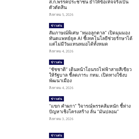
ส.ก.พรรคประชาชน ย้ำให้ข้อเท็จจริงเป็น
ตัวตัดสิน
สิงหาคม 5, 2026
ข่าวเด่น
สัมภาษณ์พิเศษ “หมอลูกตาล” เปิดมุมมอง
ทันตแพทย์ยุค AI ชี้เทคโนโลยีช่วยรักษาได้
แต่ไม่มีวันแทนหมอได้ทั้งหมด
สิงหาคม 4, 2026
ข่าวเด่น
“ชัชชาติ” เดินหน้าโอนรถไฟฟ้าสายสีเขียว
ให้รัฐบาล ชี้ลดภาระ กทม. เปิดทางใช้งบ
พัฒนาเมือง
สิงหาคม 4, 2026
ข่าวเด่น
“แขก คำผกา” วิจารณ์พรรคส้มหนัก ชี้ห่าง
ปัญหาเชิงโครงสร้าง ลั่น “มันปลอม”
สิงหาคม 3, 2026
ข่าวเด่น