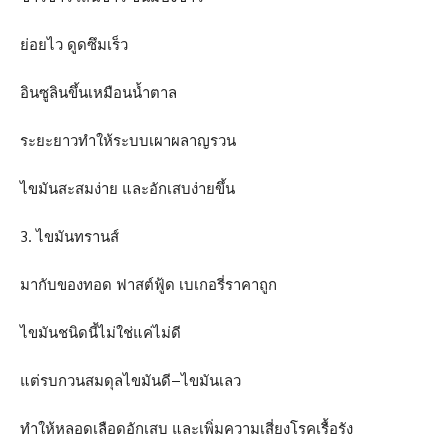
ย่อยไว ดูดซึมเร็ว
อินซูลินขึ้นเหมือนน้ำตาล
ระยะยาวทำให้ระบบเผาผลาญรวน
ไขมันสะสมง่าย และอักเสบง่ายขึ้น
3. ไขมันทรานส์
มากับของทอด ฟาสต์ฟู้ด เบเกอรี่ราคาถูก
ไขมันชนิดนี้ไม่ใช่แค่ไม่ดี
แต่รบกวนสมดุลไขมันดี–ไขมันเลว
ทำให้หลอดเลือดอักเสบ และเพิ่มความเสี่ยงโรคเรื้อรัง