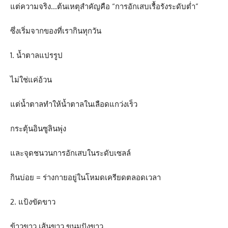
แต่ความจริง…ต้นเหตุสำคัญคือ “การอักเสบเรื้อรังระดับต่ำ”
ซึ่งเริ่มจากของที่เรากินทุกวัน
1. น้ำตาลแปรรูป
ไม่ใช่แค่อ้วน
แต่น้ำตาลทำให้น้ำตาลในเลือดแกว่งเร็ว
กระตุ้นอินซูลินพุ่ง
และจุดชนวนการอักเสบในระดับเซลล์
กินบ่อย = ร่างกายอยู่ในโหมดเครียดตลอดเวลา
2. แป้งขัดขาว
ข้าวขาว เส้นขาว ขนมปังขาว