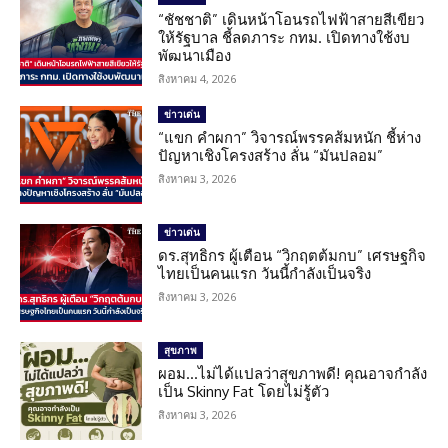
“ชัชชาติ” เดินหน้าโอนรถไฟฟ้าสายสีเขียว
ให้รัฐบาล ชี้ลดภาระ กทม. เปิดทางใช้งบ
พัฒนาเมือง
สิงหาคม 4, 2026
ข่าวเด่น
“แขก คำผกา” วิจารณ์พรรคส้มหนัก ชี้ห่าง
ปัญหาเชิงโครงสร้าง ลั่น “มันปลอม”
สิงหาคม 3, 2026
ข่าวเด่น
ดร.สุทธิกร ผู้เตือน “วิกฤตต้มกบ” เศรษฐกิจ
ไทยเป็นคนแรก วันนี้กำลังเป็นจริง
สิงหาคม 3, 2026
สุขภาพ
ผอม…ไม่ได้แปลว่าสุขภาพดี! คุณอาจกำลัง
เป็น Skinny Fat โดยไม่รู้ตัว
สิงหาคม 3, 2026