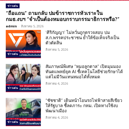
ข่าวเด่น
“ถือแถน” ถามกลับ ปมข้าราชการหัวเราะใน
กมธ.งบฯ “จำเป็นต้องหมอบกราบกรรมาธิการหรือ?”
admin
-
สิงหาคม 5, 2026
‘ศิริกัญญา’ ไม่หวั่นถูกตรวจสอบ ปม
ส.ก.พรรคประชาชน ย้ำให้ข้อเท็จจริงเป็น
ตัวตัดสิน
สิงหาคม 5, 2026
ข่าวเด่น
สัมภาษณ์พิเศษ “หมอลูกตาล” เปิดมุมมอง
ทันตแพทย์ยุค AI ชี้เทคโนโลยีช่วยรักษาได้
แต่ไม่มีวันแทนหมอได้ทั้งหมด
สิงหาคม 4, 2026
ข่าวเด่น
“ชัชชาติ” เดินหน้าโอนรถไฟฟ้าสายสีเขียว
ให้รัฐบาล ชี้ลดภาระ กทม. เปิดทางใช้งบ
พัฒนาเมือง
สิงหาคม 4, 2026
ข่าวเด่น