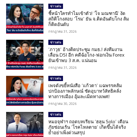
ข่าวเด่น
ชี้หน้าใครทำไมเข้าตัว! ‘โจ มณฑานี’ งัด
สถิติโกงสอบ ‘โรม’ ยัน จ.ติดอันดับโกง ส้ม
ก็ติดอันดับ
กรกฎาคม 31, 2026
ข่าวเด่น
‘ภาวุธ’ อ้างติดประชุม กมธ.! ส่งทีมงาน
เลื่อน DSI อีก คดีฉ้อโกง-ฟอกเงิน Forex
ยันเข้าพบ 3 ส.ค. แน่นอน
กรกฎาคม 31, 2026
ข่าวเด่น
เพจดังขยี้หนังสือ ‘แก้วตา’ แฉพรรคส้ม
ปกป้องภาพลักษณ์ ซัดอุบาทว์ลัทธิคลั่ง
ทางการเมือง อุ้มละเมิดทางเพศ!
กรกฎาคม 30, 2026
ข่าวเด่น
หมอจุฬาฯ ถอดบทเรียน ‘ฮลุน Solo’ เตือน
ภัยซ่อนเร้น ‘โรคไหลตาย’ เกิดขึ้นได้จริง
ย้ำอย่าเพิ่งด่วนสรุป