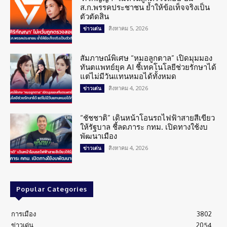
ส.ก.พรรคประชาชน ย้ำให้ข้อเท็จจริงเป็น
ตัวตัดสิน
สิงหาคม 5, 2026
ข่าวเด่น
สัมภาษณ์พิเศษ “หมอลูกตาล” เปิดมุมมอง
ทันตแพทย์ยุค AI ชี้เทคโนโลยีช่วยรักษาได้
แต่ไม่มีวันแทนหมอได้ทั้งหมด
สิงหาคม 4, 2026
ข่าวเด่น
“ชัชชาติ” เดินหน้าโอนรถไฟฟ้าสายสีเขียว
ให้รัฐบาล ชี้ลดภาระ กทม. เปิดทางใช้งบ
พัฒนาเมือง
สิงหาคม 4, 2026
ข่าวเด่น
Popular Categories
การเมือง
3802
ข่าวเด่น
2054