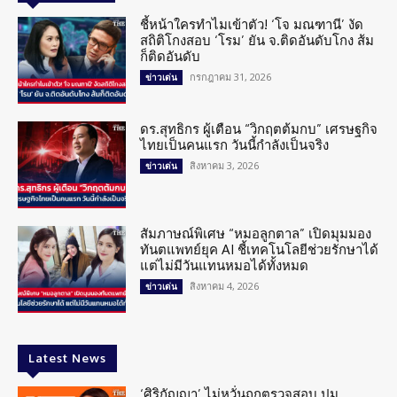
ชี้หน้าใครทำไมเข้าตัว! ‘โจ มณฑานี’ งัด
สถิติโกงสอบ ‘โรม’ ยัน จ.ติดอันดับโกง ส้ม
ก็ติดอันดับ
กรกฎาคม 31, 2026
ข่าวเด่น
ดร.สุทธิกร ผู้เตือน “วิกฤตต้มกบ” เศรษฐกิจ
ไทยเป็นคนแรก วันนี้กำลังเป็นจริง
สิงหาคม 3, 2026
ข่าวเด่น
สัมภาษณ์พิเศษ “หมอลูกตาล” เปิดมุมมอง
ทันตแพทย์ยุค AI ชี้เทคโนโลยีช่วยรักษาได้
แต่ไม่มีวันแทนหมอได้ทั้งหมด
สิงหาคม 4, 2026
ข่าวเด่น
Latest News
‘ศิริกัญญา’ ไม่หวั่นถูกตรวจสอบ ปม