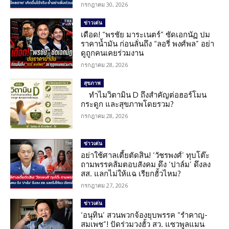
กรกฎาคม 30, 2026
ข่าวเด่น
เดือด! “พรชัย มาระเนตร์” ซัดเอกนัฏ ปม
ราคาน้ำมัน ก่อนลั่นถึง “ลอรี่ พงศ์พล” อย่า
ดูถูกคนเคยร่วมงาน
กรกฎาคม 28, 2026
สุขภาพ
ทำไมวิตามิน D ถึงสำคัญต่อฮอร์โมน
กระดูก และสุขภาพโดยรวม?
กรกฎาคม 28, 2026
ข่าวเด่น
อย่าใช้ศาลเตี้ยตัดสิน! ‘วัชรพงศ์’ ทุบโต๊ะ
ถามพรรคส้มตอบสังคม ดึง ‘ปาล์ม’ ดึงลง
สส. แลกไม่ให้แฉ เรียกฮั้วไหม?
กรกฎาคม 27, 2026
ข่าวเด่น
‘อนุทิน’ สวนพวกจ้องยุบพรรค “รำคาญ-
สมเพช”! ปัดร่วมวงฮั้ว สว. แซวพูลแมน