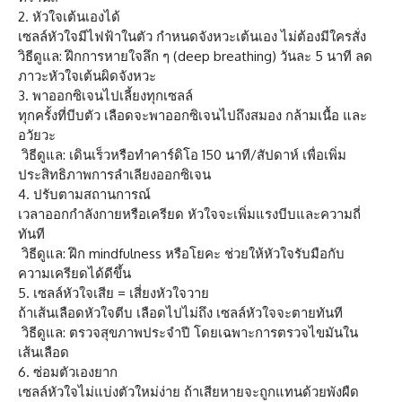
2. หัวใจเต้นเองได้
เซลล์หัวใจมีไฟฟ้าในตัว กำหนดจังหวะเต้นเอง ไม่ต้องมีใครสั่ง
วิธีดูแล: ฝึกการหายใจลึก ๆ (deep breathing) วันละ 5 นาที ลด
ภาวะหัวใจเต้นผิดจังหวะ
3. พาออกซิเจนไปเลี้ยงทุกเซลล์
ทุกครั้งที่บีบตัว เลือดจะพาออกซิเจนไปถึงสมอง กล้ามเนื้อ และ
อวัยวะ
วิธีดูแล: เดินเร็วหรือทำคาร์ดิโอ 150 นาที/สัปดาห์ เพื่อเพิ่ม
ประสิทธิภาพการลำเลียงออกซิเจน
4. ปรับตามสถานการณ์
เวลาออกกำลังกายหรือเครียด หัวใจจะเพิ่มแรงบีบและความถี่
ทันที
วิธีดูแล: ฝึก mindfulness หรือโยคะ ช่วยให้หัวใจรับมือกับ
ความเครียดได้ดีขึ้น
5. เซลล์หัวใจเสีย = เสี่ยงหัวใจวาย
ถ้าเส้นเลือดหัวใจตีบ เลือดไปไม่ถึง เซลล์หัวใจจะตายทันที
วิธีดูแล: ตรวจสุขภาพประจำปี โดยเฉพาะการตรวจไขมันใน
เส้นเลือด
6. ซ่อมตัวเองยาก
เซลล์หัวใจไม่แบ่งตัวใหม่ง่าย ถ้าเสียหายจะถูกแทนด้วยพังผืด