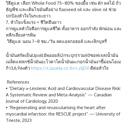
วิธีดูแล: เลือก Whole Food 75–80% ของมื้อ เช่น ผัก ผลไม้ ถั่ว
ธัญพืช และเติมไขมันดีอย่าง flaxseed oil และ olive oil ช่วย
ปกป้องหัวใจในระยะยาว
7. หัวใจแข็งแรง = ชีวิตยืนยาว
การดูแลหัวใจคือการดูแลชีวิต ทั้งอาหาร ออกกำลัง พักผ่อน และ
หลีกเลี่ยงสารพิษ
วิธีดูแล: นอน 7–8 ชม./วัน ลดแอลกอฮอล์ และเลิกบุหรี่
น้ำมันสกัดเย็นUpoil(อัพออยล์)2กระปุก(รวม60ซอฟเจล)น้ำมัน
เมล็ดแฟลกซ์น้ำมันอะโวคาโดน้ำมันมะกอกน้ำมันงาขี้ม่อนโอเม
ก้า3,6,9ลงตัว
https://s.lazada.co.th/s.ztjDV
ดีต่อหัวใจ
References
• “Dietary α-Linolenic Acid and Cardiovascular Disease Risk:
A Systematic Review and Meta-Analysis” — Canadian
Journal of Cardiology, 2020
• “Regenerating and revascularising the heart after
myocardial infarction: the RESCUE project” — University of
Trieste, 2023