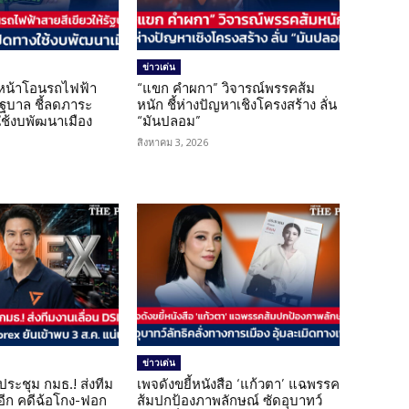
ข่าวเด่น
นหน้าโอนรถไฟฟ้า
“แขก คำผกา” วิจารณ์พรรคส้ม
รัฐบาล ชี้ลดภาระ
หนัก ชี้ห่างปัญหาเชิงโครงสร้าง ลั่น
ใช้งบพัฒนาเมือง
“มันปลอม”
สิงหาคม 3, 2026
ข่าวเด่น
ดประชุม กมธ.! ส่งทีม
เพจดังขยี้หนังสือ ‘แก้วตา’ แฉพรรค
 อีก คดีฉ้อโกง-ฟอก
ส้มปกป้องภาพลักษณ์ ซัดอุบาทว์