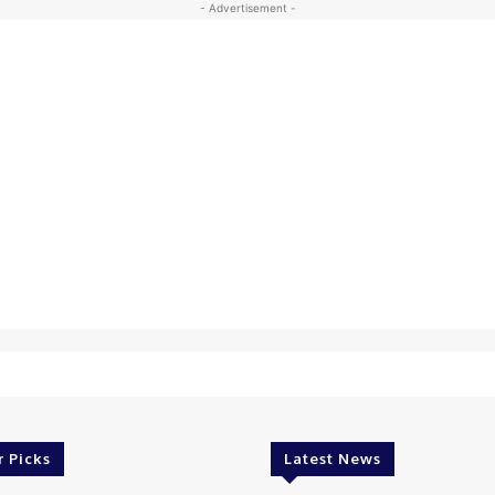
- Advertisement -
r Picks
Latest News