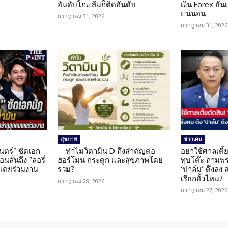
อันดับโกง ส้มก็ติดอันดับ
เงิน Forex ยัน
แน่นอน
กรกฎาคม 31, 2026
กรกฎาคม 31, 2026
สุขภาพ
ข่าวเด่น
นตร์” ซัดเอก
ทำไมวิตามิน D ถึงสำคัญต่อ
อย่าใช้ศาลเตี้ย
นลั่นถึง “ลอรี่
ฮอร์โมน กระดูก และสุขภาพโดย
ทุบโต๊ะ ถามพ
นเคยร่วมงาน
รวม?
‘ปาล์ม’ ดึงลง
เรียกฮั้วไหม?
กรกฎาคม 28, 2026
กรกฎาคม 27, 2026