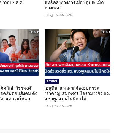
เข้าพบ 3 ส.ค.
ลัทธิคลั่งทางการเมือง อุ้มละเมิด
ทางเพศ!
กรกฎาคม 30, 2026
ข่าวเด่น
ตัดสิน! ‘วัชรพงศ์’
‘อนุทิน’ สวนพวกจ้องยุบพรรค
รรคส้มตอบสังคม ดึง
“รำคาญ-สมเพช”! ปัดร่วมวงฮั้ว สว.
 สส. แลกไม่ให้แฉ
แซวพูลแมนไม่มีกอไผ่
กรกฎาคม 27, 2026