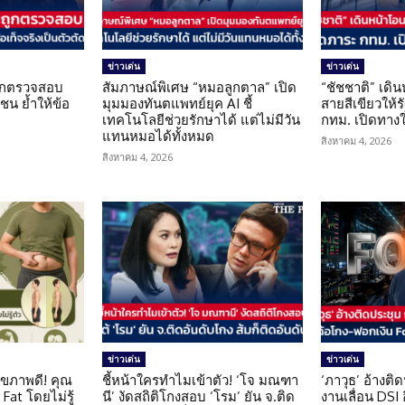
ข่าวเด่น
ข่าวเด่น
นถูกตรวจสอบ
สัมภาษณ์พิเศษ “หมอลูกตาล” เปิด
“ชัชชาติ” เดิ
น ย้ำให้ข้อ
มุมมองทันตแพทย์ยุค AI ชี้
สายสีเขียวให้
น
เทคโนโลยีช่วยรักษาได้ แต่ไม่มีวัน
กทม. เปิดทาง
แทนหมอได้ทั้งหมด
สิงหาคม 4, 2026
สิงหาคม 4, 2026
ข่าวเด่น
ข่าวเด่น
ุขภาพดี! คุณ
ชี้หน้าใครทำไมเข้าตัว! ‘โจ มณฑา
‘ภาวุธ’ อ้างติ
Fat โดยไม่รู้
นี’ งัดสถิติโกงสอบ ‘โรม’ ยัน จ.ติด
งานเลื่อน DSI