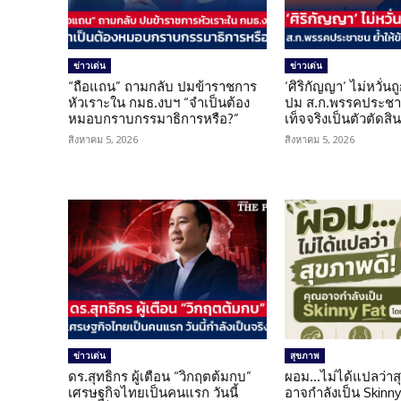
ข่าวเด่น
ข่าวเด่น
“ถือแถน” ถามกลับ ปมข้าราชการ
‘ศิริกัญญา’ ไม่หวั่
หัวเราะใน กมธ.งบฯ “จำเป็นต้อง
ปม ส.ก.พรรคประชาช
หมอบกราบกรรมาธิการหรือ?”
เท็จจริงเป็นตัวตัดสิ
สิงหาคม 5, 2026
สิงหาคม 5, 2026
ข่าวเด่น
สุขภาพ
ดร.สุทธิกร ผู้เตือน “วิกฤตต้มกบ”
ผอม…ไม่ได้แปลว่าส
เศรษฐกิจไทยเป็นคนแรก วันนี้
อาจกำลังเป็น Skinny 