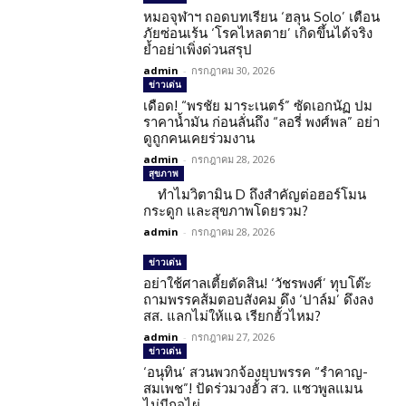
หมอจุฬาฯ ถอดบทเรียน ‘ฮลุน Solo’ เตือน
ภัยซ่อนเร้น ‘โรคไหลตาย’ เกิดขึ้นได้จริง
ย้ำอย่าเพิ่งด่วนสรุป
admin
-
กรกฎาคม 30, 2026
ข่าวเด่น
เดือด! “พรชัย มาระเนตร์” ซัดเอกนัฏ ปม
ราคาน้ำมัน ก่อนลั่นถึง “ลอรี่ พงศ์พล” อย่า
ดูถูกคนเคยร่วมงาน
admin
-
กรกฎาคม 28, 2026
สุขภาพ
ทำไมวิตามิน D ถึงสำคัญต่อฮอร์โมน
กระดูก และสุขภาพโดยรวม?
admin
-
กรกฎาคม 28, 2026
ข่าวเด่น
อย่าใช้ศาลเตี้ยตัดสิน! ‘วัชรพงศ์’ ทุบโต๊ะ
ถามพรรคส้มตอบสังคม ดึง ‘ปาล์ม’ ดึงลง
สส. แลกไม่ให้แฉ เรียกฮั้วไหม?
admin
-
กรกฎาคม 27, 2026
ข่าวเด่น
‘อนุทิน’ สวนพวกจ้องยุบพรรค “รำคาญ-
สมเพช”! ปัดร่วมวงฮั้ว สว. แซวพูลแมน
ไม่มีกอไผ่