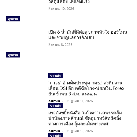
วิธีดูแลตับให้แข็งแรง
สิงหาคม 10, 2026
สุขภาพ
เปิด 6 น้ำมันที่ดีต่อสุขภาพหัวใจ ฮอร์โมน
และช่วยดูแลการอักเสบ
สิงหาคม 8, 2026
สุขภาพ
ข่าวเด่น
‘ภาวุธ’ อ้างติดประชุม กมธ.! ส่งทีมงาน
เลื่อน DSI อีก คดีฉ้อโกง-ฟอกเงิน Forex
ยันเข้าพบ 3 ส.ค. แน่นอน
admin
-
กรกฎาคม 31, 2026
ข่าวเด่น
เพจดังขยี้หนังสือ ‘แก้วตา’ แฉพรรคส้ม
ปกป้องภาพลักษณ์ ซัดอุบาทว์ลัทธิคลั่ง
ทางการเมือง อุ้มละเมิดทางเพศ!
admin
-
กรกฎาคม 30, 2026
ข่าวเด่น