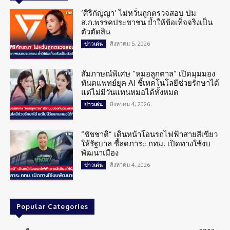
‘ศิริกัญญา’ ไม่หวั่นถูกตรวจสอบ ปม
ส.ก.พรรคประชาชน ย้ำให้ข้อเท็จจริงเป็น
ตัวตัดสิน
สิงหาคม 5, 2026
ข่าวเด่น
สัมภาษณ์พิเศษ “หมอลูกตาล” เปิดมุมมอง
ทันตแพทย์ยุค AI ชี้เทคโนโลยีช่วยรักษาได้
แต่ไม่มีวันแทนหมอได้ทั้งหมด
สิงหาคม 4, 2026
ข่าวเด่น
“ชัชชาติ” เดินหน้าโอนรถไฟฟ้าสายสีเขียว
ให้รัฐบาล ชี้ลดภาระ กทม. เปิดทางใช้งบ
พัฒนาเมือง
สิงหาคม 4, 2026
ข่าวเด่น
Popular Categories