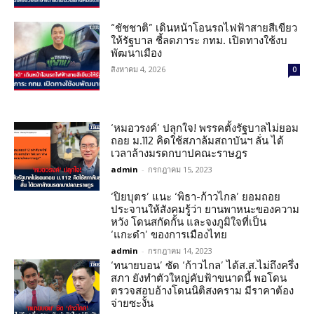
“ชัชชาติ” เดินหน้าโอนรถไฟฟ้าสายสีเขียว
ให้รัฐบาล ชี้ลดภาระ กทม. เปิดทางใช้งบ
พัฒนาเมือง
สิงหาคม 4, 2026
0
‘หมอวรงค์’ ปลุกใจ! พรรคตั้งรัฐบาลไม่ยอม
ถอย ม.112 คิดใช้สภาล้มสถาบันฯ ลั่น ได้
เวลาล้างมรดกบาปคณะราษฎร
admin
-
กรกฎาคม 15, 2023
‘ปิยบุตร’ แนะ ‘พิธา-ก้าวไกล’ ยอมถอย
ประจานให้สังคมรู้ว่า ยานพาหนะของความ
หวัง โดนสกัดกั้น และจงภูมิใจที่เป็น
‘แกะดำ’ ของการเมืองไทย
admin
-
กรกฎาคม 14, 2023
‘ทนายบอน’ ซัด ‘ก้าวไกล’ ได้ส.ส.ไม่ถึงครึ่ง
สภา ยังทำตัวใหญ่คับฟ้าขนาดนี้ พอโดน
ตรวจสอบอ้างโดนนิติสงคราม มีราคาต้อง
จ่ายซะงั้น