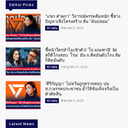
Editor Picks
“แขก คำผกา” วิจารณ์พรรคส้มหนัก ชี้ห่าง
ปัญหาเชิงโครงสร้าง ลั่น “มันปลอม”
สิงหาคม 3, 2026
ข่าวเด่น
ชี้หน้าใครทำไมเข้าตัว! ‘โจ มณฑานี’ งัด
สถิติโกงสอบ ‘โรม’ ยัน จ.ติดอันดับโกง ส้ม
ก็ติดอันดับ
กรกฎาคม 31, 2026
ข่าวเด่น
‘ศิริกัญญา’ ไม่หวั่นถูกตรวจสอบ ปม
ส.ก.พรรคประชาชน ย้ำให้ข้อเท็จจริงเป็น
ตัวตัดสิน
สิงหาคม 5, 2026
ข่าวเด่น
Latest News