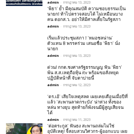
admin
-
กรกฎาคม 13, 2023
‘พิธา’ ย้ำ มีคุณสมบัติ ความชอบธรรมเป็น
นายก! ท้าไปตรวจสอบได้ ไม่เหมือนบาง
คน ตอกส.ว. อย่าให้มีศาลเตี้ยในรัฐสภา
admin
-
กรกฎาคม 13, 2023
เริ่มแล้วประชุมสภา ! ‘หมอชลน่าน’
ตัวแทน 8 พรรคร่วม เสนอชื่อ ‘พิธา’ นั่ง
นายก
admin
-
กรกฎาคม 13, 2023
ด่วน! กกต.ชงศาลรัฐธรรมนูญ ฟัน ‘พิธา’
พ้น ส.ส.เหตุถือหุ้น itv พร้อมขอสั่งหยุด
ปฏิบัติหน้าที่ จับตาบ่ายนี้
admin
-
กรกฎาคม 12, 2023
‘ดร.เอ้’ เสียใจเหตุสลด เผยเคยเตือนเมื่อปีที่
แล้ว ‘สะพานลาดกระบัง’ น่าห่วง ทั้งของ
หล่น ทางยุบ สุดท้ายก็พังจนมีผู้สูญเสียจน
ได้
admin
-
กรกฎาคม 11, 2023
‘ต่อตระกูล’ ฟันธง สะพานถล่มไม่ใช่
อุบัติเหตุ! จี้สอบสวนวิศวกร-ผู้ออกแบบ เผย