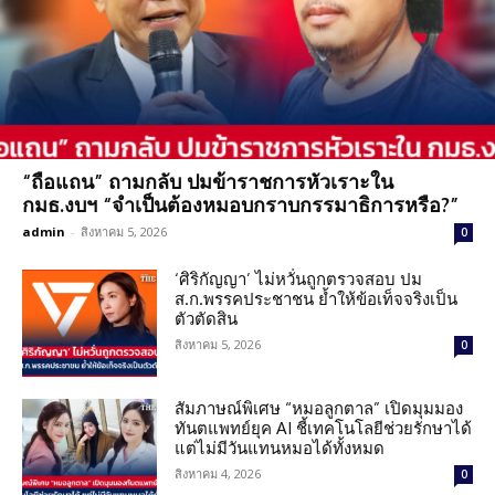
“ถือแถน” ถามกลับ ปมข้าราชการหัวเราะใน
กมธ.งบฯ “จำเป็นต้องหมอบกราบกรรมาธิการหรือ?”
admin
-
สิงหาคม 5, 2026
0
‘ศิริกัญญา’ ไม่หวั่นถูกตรวจสอบ ปม
ส.ก.พรรคประชาชน ย้ำให้ข้อเท็จจริงเป็น
ตัวตัดสิน
สิงหาคม 5, 2026
0
สัมภาษณ์พิเศษ “หมอลูกตาล” เปิดมุมมอง
ทันตแพทย์ยุค AI ชี้เทคโนโลยีช่วยรักษาได้
แต่ไม่มีวันแทนหมอได้ทั้งหมด
สิงหาคม 4, 2026
0