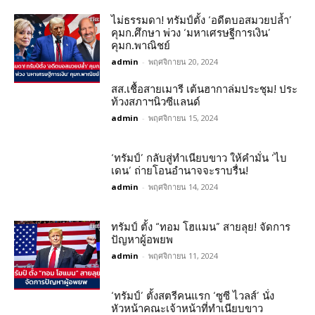
ไม่ธรรมดา! ทรัมป์ตั้ง ‘อดีตบอสมวยปล้ำ’
คุมก.ศึกษา พ่วง ‘มหาเศรษฐีการเงิน’
คุมก.พาณิชย์
admin
-
พฤศจิกายน 20, 2024
สส.เชื้อสายเมารี เต้นฮากาล่มประชุม! ประ
ท้วงสภาฯนิวซีแลนด์
admin
-
พฤศจิกายน 15, 2024
‘ทรัมป์’ กลับสู่ทำเนียบขาว ให้คำมั่น ‘ไบ
เดน’ ถ่ายโอนอำนาจจะราบรื่น!
admin
-
พฤศจิกายน 14, 2024
ทรัมป์ ตั้ง “ทอม โฮแมน” สายลุย! จัดการ
ปัญหาผู้อพยพ
admin
-
พฤศจิกายน 11, 2024
‘ทรัมป์’ ตั้งสตรีคนแรก ‘ซูซี ไวลส์’ นั่ง
หัวหน้าคณะเจ้าหน้าที่ทำเนียบขาว