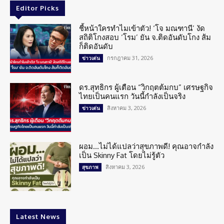
Editor Picks
ชี้หน้าใครทำไมเข้าตัว! ‘โจ มณฑานี’ งัด
สถิติโกงสอบ ‘โรม’ ยัน จ.ติดอันดับโกง ส้ม
ก็ติดอันดับ
กรกฎาคม 31, 2026
ข่าวเด่น
ดร.สุทธิกร ผู้เตือน “วิกฤตต้มกบ” เศรษฐกิจ
ไทยเป็นคนแรก วันนี้กำลังเป็นจริง
สิงหาคม 3, 2026
ข่าวเด่น
ผอม…ไม่ได้แปลว่าสุขภาพดี! คุณอาจกำลัง
เป็น Skinny Fat โดยไม่รู้ตัว
สิงหาคม 3, 2026
สุขภาพ
Latest News