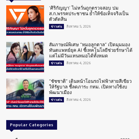
‘ศิริกัญญา’ ไม่หวั่นถูกตรวจสอบ ปม
ส.ก.พรรคประชาชน ย้ำให้ข้อเท็จจริงเป็น
ตัวตัดสิน
สิงหาคม 5, 2026
ข่าวเด่น
สัมภาษณ์พิเศษ “หมอลูกตาล” เปิดมุมมอง
ทันตแพทย์ยุค AI ชี้เทคโนโลยีช่วยรักษาได้
แต่ไม่มีวันแทนหมอได้ทั้งหมด
สิงหาคม 4, 2026
ข่าวเด่น
“ชัชชาติ” เดินหน้าโอนรถไฟฟ้าสายสีเขียว
ให้รัฐบาล ชี้ลดภาระ กทม. เปิดทางใช้งบ
พัฒนาเมือง
สิงหาคม 4, 2026
ข่าวเด่น
Popular Categories