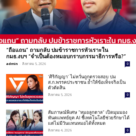
“ถือแถน” ถามกลับ ปมข้าราชการหัวเราะใน
กมธ.งบฯ “จำเป็นต้องหมอบกราบกรรมาธิการหรือ?”
admin
-
สิงหาคม 5, 2026
0
‘ศิริกัญญา’ ไม่หวั่นถูกตรวจสอบ ปม
ส.ก.พรรคประชาชน ย้ำให้ข้อเท็จจริงเป็น
ตัวตัดสิน
สิงหาคม 5, 2026
0
สัมภาษณ์พิเศษ “หมอลูกตาล” เปิดมุมมอง
ทันตแพทย์ยุค AI ชี้เทคโนโลยีช่วยรักษาได้
แต่ไม่มีวันแทนหมอได้ทั้งหมด
สิงหาคม 4, 2026
0