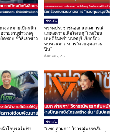
ข่าวเด่น
อกจดหมายเปิดผนึก
พรรคประชาชนออกแถลงการณ์
ขอรายงานข่าวเหตุ
แสดงความเสียใจเหตุ”โรงเรียน
ิดชอบ ชี้วิธีเล่าข่าว
เทพศิรินทร์” นนทบุรี เรียกร้อง
ทบทวนมาตรการ”ควบคุมอาวุธ
ปืน”
สิงหาคม 7, 2026
ข่าวเด่น
นหน้าโอนรถไฟฟ้า
“แขก คำผกา” วิจารณ์พรรคส้ม