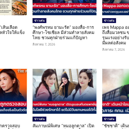
ข่าวเด่น
ข่าวเด่น
 “เส้นเลือด
“พงศ์พรหม ยามะรัต” มองสื่อ-การ
เพจ Mappa อ
แลหัวใจให้แข็ง
ศึกษา-โซเชียล มีส่วนทำลายสังคม
ถึงสื่อมวลชน 
ไทย ชวนทุกฝ่ายร่วมแก้ปัญหา
รุนแรงอย่างรับผ
มีผลต่อสังคม
สิงหาคม 7, 2026
สิงหาคม 7, 2026
ข่าวเด่น
ข่าวเด่น
นถูกตรวจสอบ
สัมภาษณ์พิเศษ “หมอลูกตาล” เปิด
“ชัชชาติ” เดิ