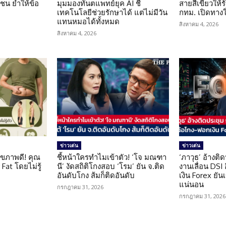
น ย้ำให้ข้อ
มุมมองทันตแพทย์ยุค AI ชี้
สายสีเขียวให้
น
เทคโนโลยีช่วยรักษาได้ แต่ไม่มีวัน
กทม. เปิดทาง
แทนหมอได้ทั้งหมด
สิงหาคม 4, 2026
สิงหาคม 4, 2026
ข่าวเด่น
ข่าวเด่น
ุขภาพดี! คุณ
ชี้หน้าใครทำไมเข้าตัว! ‘โจ มณฑา
‘ภาวุธ’ อ้างติ
Fat โดยไม่รู้
นี’ งัดสถิติโกงสอบ ‘โรม’ ยัน จ.ติด
งานเลื่อน DSI
อันดับโกง ส้มก็ติดอันดับ
เงิน Forex ยัน
แน่นอน
กรกฎาคม 31, 2026
กรกฎาคม 31, 2026