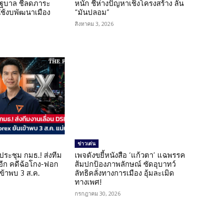
รัฐบาล ชี้ลดภาระ
หนัก ชี้ห่างปัญหาเชิงโครงสร้าง ลั่น
ใช้งบพัฒนาเมือง
“มันปลอม”
สิงหาคม 3, 2026
ข่าวเด่น
ดประชุม กมธ.! ส่งทีม
เพจดังขยี้หนังสือ ‘แก้วตา’ แฉพรรค
 อีก คดีฉ้อโกง-ฟอก
ส้มปกป้องภาพลักษณ์ ซัดอุบาทว์
เข้าพบ 3 ส.ค.
ลัทธิคลั่งทางการเมือง อุ้มละเมิด
ทางเพศ!
กรกฎาคม 30, 2026