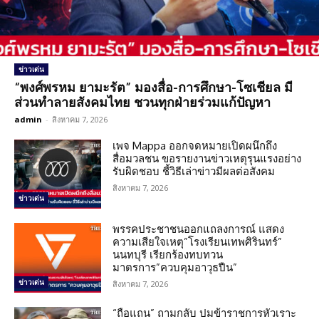
ข่าวเด่น
“พงศ์พรหม ยามะรัต” มองสื่อ-การศึกษา-โซเชียล มี
ส่วนทำลายสังคมไทย ชวนทุกฝ่ายร่วมแก้ปัญหา
admin
-
สิงหาคม 7, 2026
เพจ Mappa ออกจดหมายเปิดผนึกถึง
สื่อมวลชน ขอรายงานข่าวเหตุรุนแรงอย่าง
รับผิดชอบ ชี้วิธีเล่าข่าวมีผลต่อสังคม
สิงหาคม 7, 2026
ข่าวเด่น
พรรคประชาชนออกแถลงการณ์ แสดง
ความเสียใจเหตุ”โรงเรียนเทพศิรินทร์”
นนทบุรี เรียกร้องทบทวน
มาตรการ”ควบคุมอาวุธปืน”
ข่าวเด่น
สิงหาคม 7, 2026
“ถือแถน” ถามกลับ ปมข้าราชการหัวเราะ