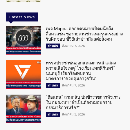
Latest News
เพจ Mappa ออกจดหมายเปิดผนึกถึง
สื่อมวลชน ขอรายงานข่าวเหตุรุนแรงอย่าง
รับผิดชอบ ชี้วิธีเล่าข่าวมีผลต่อสังคม
สิงหาคม 7, 2026
ข่าวเด่น
พรรคประชาชนออกแถลงการณ์ แสดง
ความเสียใจเหตุ”โรงเรียนเทพศิรินทร์”
นนทบุรี เรียกร้องทบทวน
มาตรการ”ควบคุมอาวุธปืน”
สิงหาคม 7, 2026
ข่าวเด่น
“ถือแถน” ถามกลับ ปมข้าราชการหัวเราะ
ใน กมธ.งบฯ “จำเป็นต้องหมอบกราบ
กรรมาธิการหรือ?”
สิงหาคม 5, 2026
ข่าวเด่น