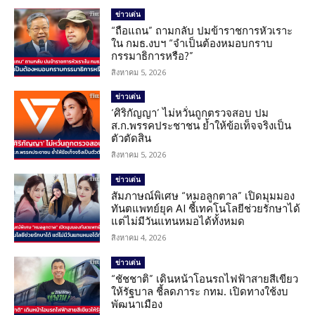
ข่าวเด่น
“ถือแถน” ถามกลับ ปมข้าราชการหัวเราะ
ใน กมธ.งบฯ “จำเป็นต้องหมอบกราบ
กรรมาธิการหรือ?”
สิงหาคม 5, 2026
ข่าวเด่น
‘ศิริกัญญา’ ไม่หวั่นถูกตรวจสอบ ปม
ส.ก.พรรคประชาชน ย้ำให้ข้อเท็จจริงเป็น
ตัวตัดสิน
สิงหาคม 5, 2026
ข่าวเด่น
สัมภาษณ์พิเศษ “หมอลูกตาล” เปิดมุมมอง
ทันตแพทย์ยุค AI ชี้เทคโนโลยีช่วยรักษาได้
แต่ไม่มีวันแทนหมอได้ทั้งหมด
สิงหาคม 4, 2026
ข่าวเด่น
“ชัชชาติ” เดินหน้าโอนรถไฟฟ้าสายสีเขียว
ให้รัฐบาล ชี้ลดภาระ กทม. เปิดทางใช้งบ
พัฒนาเมือง