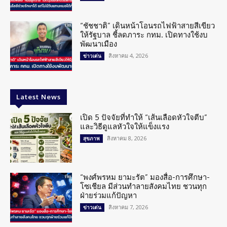
“ชัชชาติ” เดินหน้าโอนรถไฟฟ้าสายสีเขียว
ให้รัฐบาล ชี้ลดภาระ กทม. เปิดทางใช้งบ
พัฒนาเมือง
สิงหาคม 4, 2026
ข่าวเด่น
Latest News
เปิด 5 ปัจจัยที่ทำให้ “เส้นเลือดหัวใจตีบ”
และวิธีดูแลหัวใจให้แข็งแรง
สิงหาคม 8, 2026
สุขภาพ
“พงศ์พรหม ยามะรัต” มองสื่อ-การศึกษา-
โซเชียล มีส่วนทำลายสังคมไทย ชวนทุก
ฝ่ายร่วมแก้ปัญหา
สิงหาคม 7, 2026
ข่าวเด่น