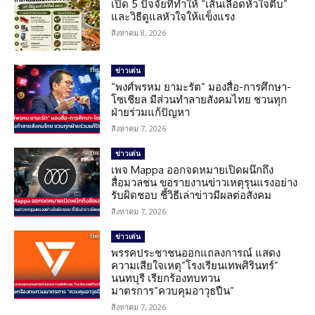
เปิด 5 ปัจจัยที่ทำให้ “เส้นเลือดหัวใจตีบ”
และวิธีดูแลหัวใจให้แข็งแรง
สิงหาคม 8, 2026
ข่าวเด่น
“พงศ์พรหม ยามะรัต” มองสื่อ-การศึกษา-
โซเชียล มีส่วนทำลายสังคมไทย ชวนทุก
ฝ่ายร่วมแก้ปัญหา
สิงหาคม 7, 2026
ข่าวเด่น
เพจ Mappa ออกจดหมายเปิดผนึกถึง
สื่อมวลชน ขอรายงานข่าวเหตุรุนแรงอย่าง
รับผิดชอบ ชี้วิธีเล่าข่าวมีผลต่อสังคม
สิงหาคม 7, 2026
ข่าวเด่น
พรรคประชาชนออกแถลงการณ์ แสดง
ความเสียใจเหตุ”โรงเรียนเทพศิรินทร์”
นนทบุรี เรียกร้องทบทวน
มาตรการ”ควบคุมอาวุธปืน”
สิงหาคม 7, 2026