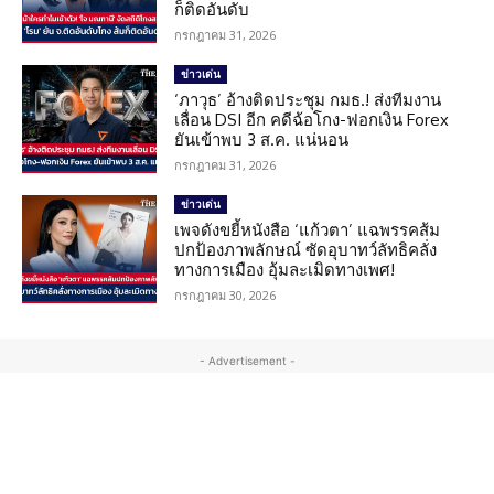
ก็ติดอันดับ
กรกฎาคม 31, 2026
ข่าวเด่น
‘ภาวุธ’ อ้างติดประชุม กมธ.! ส่งทีมงาน
เลื่อน DSI อีก คดีฉ้อโกง-ฟอกเงิน Forex
ยันเข้าพบ 3 ส.ค. แน่นอน
กรกฎาคม 31, 2026
ข่าวเด่น
เพจดังขยี้หนังสือ ‘แก้วตา’ แฉพรรคส้ม
ปกป้องภาพลักษณ์ ซัดอุบาทว์ลัทธิคลั่ง
ทางการเมือง อุ้มละเมิดทางเพศ!
กรกฎาคม 30, 2026
- Advertisement -