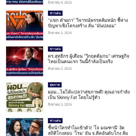
สิงหาคม 4, 2026
ข่าวเด่น
“แขก คำผกา” วิจารณ์พรรคส้มหนัก ชี้ห่าง
ปัญหาเชิงโครงสร้าง ลั่น “มันปลอม”
สิงหาคม 3, 2026
ข่าวเด่น
ดร.สุทธิกร ผู้เตือน “วิกฤตต้มกบ” เศรษฐกิจ
ไทยเป็นคนแรก วันนี้กำลังเป็นจริง
สิงหาคม 3, 2026
สุขภาพ
ผอม…ไม่ได้แปลว่าสุขภาพดี! คุณอาจกำลัง
เป็น Skinny Fat โดยไม่รู้ตัว
สิงหาคม 3, 2026
ข่าวเด่น
ชี้หน้าใครทำไมเข้าตัว! ‘โจ มณฑานี’ งัด
สถิติโกงสอบ ‘โรม’ ยัน จ.ติดอันดับโกง ส้ม