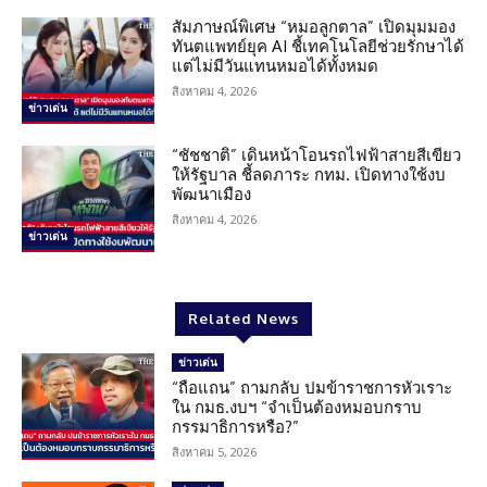
สัมภาษณ์พิเศษ “หมอลูกตาล” เปิดมุมมอง
ทันตแพทย์ยุค AI ชี้เทคโนโลยีช่วยรักษาได้
แต่ไม่มีวันแทนหมอได้ทั้งหมด
สิงหาคม 4, 2026
ข่าวเด่น
“ชัชชาติ” เดินหน้าโอนรถไฟฟ้าสายสีเขียว
ให้รัฐบาล ชี้ลดภาระ กทม. เปิดทางใช้งบ
พัฒนาเมือง
สิงหาคม 4, 2026
ข่าวเด่น
Related News
ข่าวเด่น
“ถือแถน” ถามกลับ ปมข้าราชการหัวเราะ
ใน กมธ.งบฯ “จำเป็นต้องหมอบกราบ
กรรมาธิการหรือ?”
สิงหาคม 5, 2026