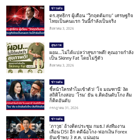
ข่าวเด่น
ดร.สุทธิกร ผู้เตือน “วิกฤตต้มกบ” เศรษฐกิจ
ไทยเป็นคนแรก วันนี้กำลังเป็นจริง
สิงหาคม 3, 2026
สุขภาพ
ผอม…ไม่ได้แปลว่าสุขภาพดี! คุณอาจกำลัง
เป็น Skinny Fat โดยไม่รู้ตัว
สิงหาคม 3, 2026
ข่าวเด่น
ชี้หน้าใครทำไมเข้าตัว! ‘โจ มณฑานี’ งัด
สถิติโกงสอบ ‘โรม’ ยัน จ.ติดอันดับโกง ส้ม
ก็ติดอันดับ
กรกฎาคม 31, 2026
ข่าวเด่น
‘ภาวุธ’ อ้างติดประชุม กมธ.! ส่งทีมงาน
เลื่อน DSI อีก คดีฉ้อโกง-ฟอกเงิน Forex
ยันเข้าพบ 3 ส.ค. แน่นอน