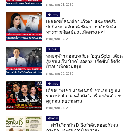
กรกฎาคม 31, 2026
ข่าวเด่น
เพจดังขยี้หนังสือ ‘แก้วตา’ แฉพรรคส้ม
ปกป้องภาพลักษณ์ ซัดอุบาทว์ลัทธิคลั่ง
ทางการเมือง อุ้มละเมิดทางเพศ!
กรกฎาคม 30, 2026
ข่าวเด่น
หมอจุฬาฯ ถอดบทเรียน ‘ฮลุน Solo’ เตือน
ภัยซ่อนเร้น ‘โรคไหลตาย’ เกิดขึ้นได้จริง
ย้ำอย่าเพิ่งด่วนสรุป
กรกฎาคม 30, 2026
ข่าวเด่น
เดือด! “พรชัย มาระเนตร์” ซัดเอกนัฏ ปม
ราคาน้ำมัน ก่อนลั่นถึง “ลอรี่ พงศ์พล” อย่า
ดูถูกคนเคยร่วมงาน
กรกฎาคม 28, 2026
สุขภาพ
ทำไมวิตามิน D ถึงสำคัญต่อฮอร์โมน
กระดูก และสุขภาพโดยรวม?