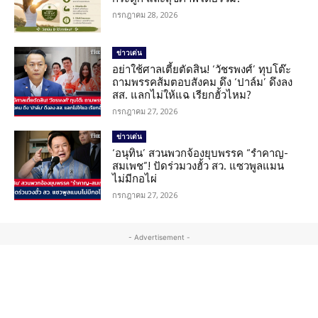
กรกฎาคม 28, 2026
ข่าวเด่น
อย่าใช้ศาลเตี้ยตัดสิน! ‘วัชรพงศ์’ ทุบโต๊ะ
ถามพรรคส้มตอบสังคม ดึง ‘ปาล์ม’ ดึงลง
สส. แลกไม่ให้แฉ เรียกฮั้วไหม?
กรกฎาคม 27, 2026
ข่าวเด่น
‘อนุทิน’ สวนพวกจ้องยุบพรรค “รำคาญ-
สมเพช”! ปัดร่วมวงฮั้ว สว. แซวพูลแมน
ไม่มีกอไผ่
กรกฎาคม 27, 2026
- Advertisement -