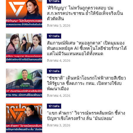
ข่าวเด่น
‘ศิริกัญญา’ ไม่หวั่นถูกตรวจสอบ ปม
ส.ก.พรรคประชาชน ย้ำให้ข้อเท็จจริงเป็น
ตัวตัดสิน
สิงหาคม 5, 2026
ข่าวเด่น
สัมภาษณ์พิเศษ “หมอลูกตาล” เปิดมุมมอง
ทันตแพทย์ยุค AI ชี้เทคโนโลยีช่วยรักษาได้
แต่ไม่มีวันแทนหมอได้ทั้งหมด
สิงหาคม 4, 2026
ข่าวเด่น
“ชัชชาติ” เดินหน้าโอนรถไฟฟ้าสายสีเขียว
ให้รัฐบาล ชี้ลดภาระ กทม. เปิดทางใช้งบ
พัฒนาเมือง
สิงหาคม 4, 2026
ข่าวเด่น
“แขก คำผกา” วิจารณ์พรรคส้มหนัก ชี้ห่าง
ปัญหาเชิงโครงสร้าง ลั่น “มันปลอม”
สิงหาคม 3, 2026