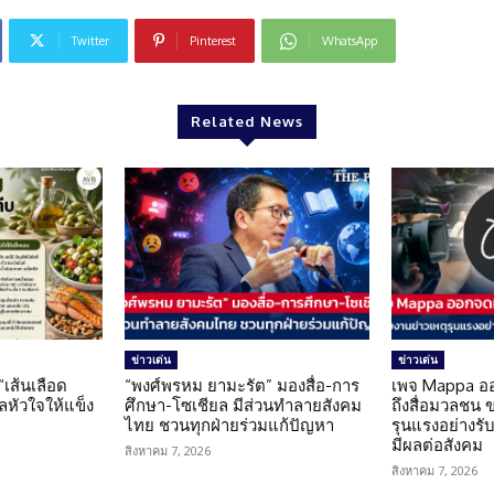
Twitter
Pinterest
WhatsApp
Related News
ข่าวเด่น
ข่าวเด่น
 “เส้นเลือด
“พงศ์พรหม ยามะรัต” มองสื่อ-การ
เพจ Mappa อ
แลหัวใจให้แข็ง
ศึกษา-โซเชียล มีส่วนทำลายสังคม
ถึงสื่อมวลชน 
ไทย ชวนทุกฝ่ายร่วมแก้ปัญหา
รุนแรงอย่างรับผ
มีผลต่อสังคม
สิงหาคม 7, 2026
สิงหาคม 7, 2026