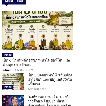
Must Read
สุขภาพ
เปิด 6 น้ำมันที่ดีต่อสุขภาพหัวใจ ฮอร์โมน และ
ช่วยดูแลการอักเสบ
admin
-
สิงหาคม 8, 2026
เปิด 5 ปัจจัยที่ทำให้ “เส้นเลือด
หัวใจตีบ” และวิธีดูแลหัวใจให้
แข็งแรง
สุขภาพ
สิงหาคม 8, 2026
“พงศ์พรหม ยามะรัต” มองสื่อ-
การศึกษา-โซเชียล มีส่วน
ทำลายสังคมไทย ชวนทุกฝ่าย