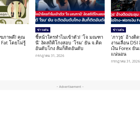
ข่าวเด่น
ข่าวเด่น
ุขภาพดี! คุณ
ชี้หน้าใครทำไมเข้าตัว! ‘โจ มณฑา
‘ภาวุธ’ อ้างติ
Fat โดยไม่รู้
นี’ งัดสถิติโกงสอบ ‘โรม’ ยัน จ.ติด
งานเลื่อน DSI
อันดับโกง ส้มก็ติดอันดับ
เงิน Forex ยัน
แน่นอน
กรกฎาคม 31, 2026
กรกฎาคม 31, 2026
- Advertisement -