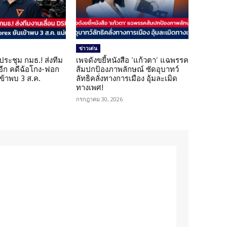
ข่าวเด่น
ดประชุม กมธ.! ส่งทีม
เพจดังขยี้หนังสือ ‘แก้วตา’ แฉพรรค
 อีก คดีฉ้อโกง-ฟอก
ส้มปกป้องภาพลักษณ์ ซัดอุบาทว์
เข้าพบ 3 ส.ค.
ลัทธิคลั่งทางการเมือง อุ้มละเมิด
ทางเพศ!
กรกฎาคม 30, 2026