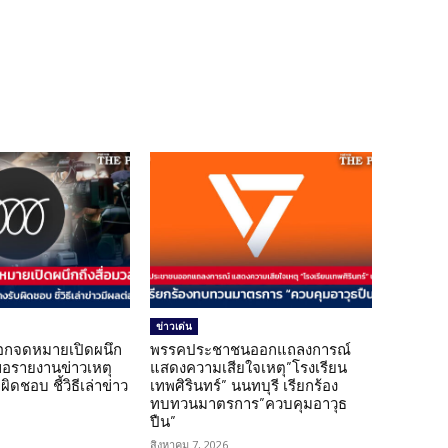
ข่าวเด่น
อกจดหมายเปิดผนึก
พรรคประชาชนออกแถลงการณ์
ขอรายงานข่าวเหตุ
แสดงความเสียใจเหตุ”โรงเรียน
ิดชอบ ชี้วิธีเล่าข่าว
เทพศิรินทร์” นนทบุรี เรียกร้อง
ทบทวนมาตรการ”ควบคุมอาวุธ
ปืน”
สิงหาคม 7, 2026