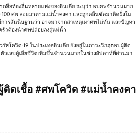
ากสื่อท้องถิ่นหลายแห่งของอินเดีย ระบุว่า พบศพจำนวนมาก
ถึง 100 ศพ ลอยมาตามแม่น้ำคงคา และถูกคลื่นซัดมาติดฝั่งใน
ดยมีการสันนิษฐานว่า อาจมาจากสาเหตุเผาศพไม่ทัน และปัญหา
วต้องนำศพปล่อยลงสู่แม่น้ำ
วรัสโควิด-19 ในประเทศอินเดีย ยังอยู่ในภาวะวิกฤตพบผู้ติด
ละตัวเลขผู้เสียชีวิตเพิ่มขึ้นจำนวนมากในช่วงสัปดาห์ที่ผ่านมา
ง
้ติดเชื้อ #ศพโควิด #แม่น้ำคงคา