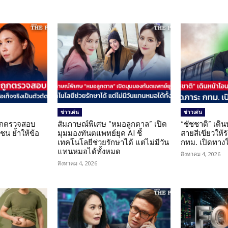
ข่าวเด่น
ข่าวเด่น
นถูกตรวจสอบ
สัมภาษณ์พิเศษ “หมอลูกตาล” เปิด
“ชัชชาติ” เดิ
น ย้ำให้ข้อ
มุมมองทันตแพทย์ยุค AI ชี้
สายสีเขียวให้
น
เทคโนโลยีช่วยรักษาได้ แต่ไม่มีวัน
กทม. เปิดทาง
แทนหมอได้ทั้งหมด
สิงหาคม 4, 2026
สิงหาคม 4, 2026