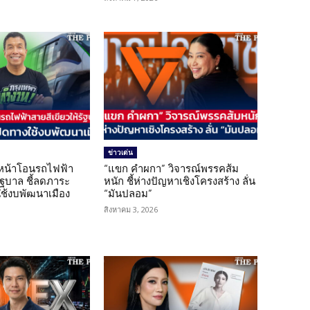
ข่าวเด่น
นหน้าโอนรถไฟฟ้า
“แขก คำผกา” วิจารณ์พรรคส้ม
รัฐบาล ชี้ลดภาระ
หนัก ชี้ห่างปัญหาเชิงโครงสร้าง ลั่น
ใช้งบพัฒนาเมือง
“มันปลอม”
สิงหาคม 3, 2026