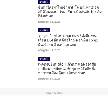
ข่าวเด่น
ชี้หน้าใครทำไมเข้าตัว! ‘โจ มณฑานี’ งัด
สถิติโกงสอบ ‘โรม’ ยัน จ.ติดอันดับโกง ส้ม
ก็ติดอันดับ
กรกฎาคม 31, 2026
ข่าวเด่น
‘ภาวุธ’ อ้างติดประชุม กมธ.! ส่งทีมงาน
เลื่อน DSI อีก คดีฉ้อโกง-ฟอกเงิน Forex
ยันเข้าพบ 3 ส.ค. แน่นอน
กรกฎาคม 31, 2026
ข่าวเด่น
เพจดังขยี้หนังสือ ‘แก้วตา’ แฉพรรคส้ม
ปกป้องภาพลักษณ์ ซัดอุบาทว์ลัทธิคลั่ง
ทางการเมือง อุ้มละเมิดทางเพศ!
กรกฎาคม 30, 2026
- Advertisement -