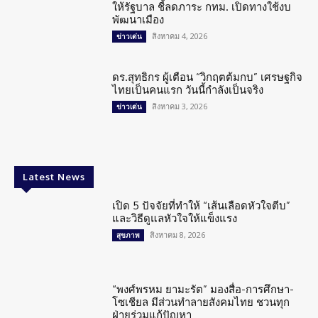
ให้รัฐบาล ชี้ลดภาระ กทม. เปิดทางใช้งบ
พัฒนาเมือง
สิงหาคม 4, 2026
ข่าวเด่น
ดร.สุทธิกร ผู้เตือน “วิกฤตต้มกบ” เศรษฐกิจ
ไทยเป็นคนแรก วันนี้กำลังเป็นจริง
สิงหาคม 3, 2026
ข่าวเด่น
Latest News
เปิด 5 ปัจจัยที่ทำให้ “เส้นเลือดหัวใจตีบ”
และวิธีดูแลหัวใจให้แข็งแรง
สิงหาคม 8, 2026
สุขภาพ
“พงศ์พรหม ยามะรัต” มองสื่อ-การศึกษา-
โซเชียล มีส่วนทำลายสังคมไทย ชวนทุก
ฝ่ายร่วมแก้ปัญหา