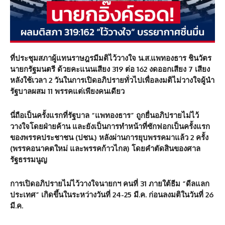
ที่ประชุมสภาผู้แทนราษฎรมีมติไว้วางใจ น.ส.แพทองธาร ชินวัตร
นายกรัฐมนตรี ด้วยคะแนนเสียง
319
ต่อ
162
งดออกเสียง
7
เสียง
หลังใช้เวลา
2
วันในการเปิดอภิปรายทั่วไปเพื่อลงมติไม่วางใจผู้นำ
รัฐบาลผสม
11
พรรคแต่เพียงคนเดียว
นี่ถือเป็นครั้งแรกที่รัฐบาล “แพทองธาร” ถูกยื่นอภิปรายไม่ไว้
วางใจโดยฝ่ายค้าน และยังเป็นการทำหน้าที่ซักฟอกเป็นครั้งแรก
ของพรรคประชาชน (ปชน.) หลังผ่านการยุบพรรคมาแล้ว
2
ครั้ง
(พรรคอนาคตใหม่ และพรรคก้าวไกล) โดยคำตัดสินของศาล
รัฐธรรมนูญ
การเปิดอภิปรายไม่ไว้วางใจนายกฯ คนที่
31
ภายใต้ธีม “ดีลแลก
ประเทศ” เกิดขึ้นในระหว่างวันที่
24-25
มี.ค. ก่อนลงมติในวันที่
26
มี.ค.