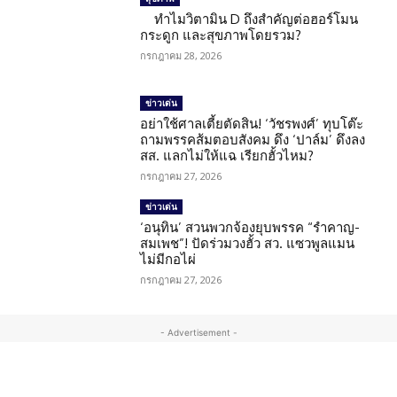
ทำไมวิตามิน D ถึงสำคัญต่อฮอร์โมน
กระดูก และสุขภาพโดยรวม?
กรกฎาคม 28, 2026
ข่าวเด่น
อย่าใช้ศาลเตี้ยตัดสิน! ‘วัชรพงศ์’ ทุบโต๊ะ
ถามพรรคส้มตอบสังคม ดึง ‘ปาล์ม’ ดึงลง
สส. แลกไม่ให้แฉ เรียกฮั้วไหม?
กรกฎาคม 27, 2026
ข่าวเด่น
‘อนุทิน’ สวนพวกจ้องยุบพรรค “รำคาญ-
สมเพช”! ปัดร่วมวงฮั้ว สว. แซวพูลแมน
ไม่มีกอไผ่
กรกฎาคม 27, 2026
- Advertisement -