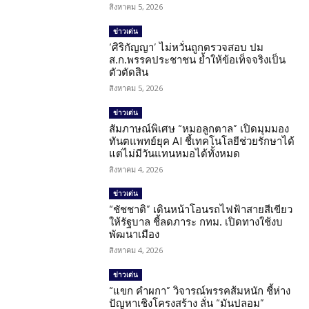
สิงหาคม 5, 2026
ข่าวเด่น
‘ศิริกัญญา’ ไม่หวั่นถูกตรวจสอบ ปม
ส.ก.พรรคประชาชน ย้ำให้ข้อเท็จจริงเป็น
ตัวตัดสิน
สิงหาคม 5, 2026
ข่าวเด่น
สัมภาษณ์พิเศษ “หมอลูกตาล” เปิดมุมมอง
ทันตแพทย์ยุค AI ชี้เทคโนโลยีช่วยรักษาได้
แต่ไม่มีวันแทนหมอได้ทั้งหมด
สิงหาคม 4, 2026
ข่าวเด่น
“ชัชชาติ” เดินหน้าโอนรถไฟฟ้าสายสีเขียว
ให้รัฐบาล ชี้ลดภาระ กทม. เปิดทางใช้งบ
พัฒนาเมือง
สิงหาคม 4, 2026
ข่าวเด่น
“แขก คำผกา” วิจารณ์พรรคส้มหนัก ชี้ห่าง
ปัญหาเชิงโครงสร้าง ลั่น “มันปลอม”