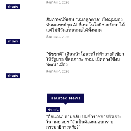
สิงหาคม 5, 2026
ข่าวเด่น
สัมภาษณ์พิเศษ “หมอลูกตาล” เปิดมุมมอง
ทันตแพทย์ยุค AI ชี้เทคโนโลยีช่วยรักษาได้
แต่ไม่มีวันแทนหมอได้ทั้งหมด
สิงหาคม 4, 2026
ข่าวเด่น
“ชัชชาติ” เดินหน้าโอนรถไฟฟ้าสายสีเขียว
ให้รัฐบาล ชี้ลดภาระ กทม. เปิดทางใช้งบ
พัฒนาเมือง
สิงหาคม 4, 2026
ข่าวเด่น
Related News
ข่าวเด่น
“ถือแถน” ถามกลับ ปมข้าราชการหัวเราะ
ใน กมธ.งบฯ “จำเป็นต้องหมอบกราบ
กรรมาธิการหรือ?”