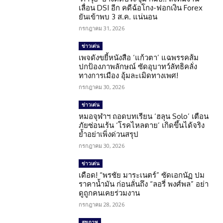
เลื่อน DSI อีก คดีฉ้อโกง-ฟอกเงิน Forex
ยันเข้าพบ 3 ส.ค. แน่นอน
กรกฎาคม 31, 2026
ข่าวเด่น
เพจดังขยี้หนังสือ ‘แก้วตา’ แฉพรรคส้ม
ปกป้องภาพลักษณ์ ซัดอุบาทว์ลัทธิคลั่ง
ทางการเมือง อุ้มละเมิดทางเพศ!
กรกฎาคม 30, 2026
ข่าวเด่น
หมอจุฬาฯ ถอดบทเรียน ‘ฮลุน Solo’ เตือน
ภัยซ่อนเร้น ‘โรคไหลตาย’ เกิดขึ้นได้จริง
ย้ำอย่าเพิ่งด่วนสรุป
กรกฎาคม 30, 2026
ข่าวเด่น
เดือด! “พรชัย มาระเนตร์” ซัดเอกนัฏ ปม
ราคาน้ำมัน ก่อนลั่นถึง “ลอรี่ พงศ์พล” อย่า
ดูถูกคนเคยร่วมงาน
กรกฎาคม 28, 2026
สุขภาพ