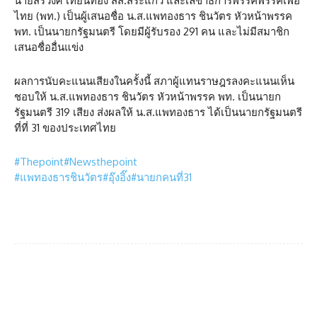
นายสรวงศ์ เทียนทอง สส.สระแก้ว และเลขาธิการพรรคพรรคเพื่อ
ไทย (พท.) เป็นผู้เสนอชื่อ น.ส.แพทองธาร ชินวัตร หัวหน้าพรรค
พท. เป็นนายกรัฐมนตรี โดยมีผู้รับรอง 291 คน และไม่มีสมาชิก
เสนอชื่ออื่นแข่ง
ผลการนับคะแนนเสียงในครั้งนี้ สภาผู้แทนราษฎรลงคะแนนเห็น
ชอบให้ น.ส.แพทองธาร ชินวัตร หัวหน้าพรรค พท. เป็นนายก
รัฐมนตรี 319 เสียง ส่งผลให้ น.ส.แพทองธาร ได้เป็นนายกรัฐมนตรี
ที่ที่ 31 ของประเทศไทย
#Thepoint
#Newsthepoint
#แพทองธารชินวัตร
#อุ๊งอิ๊ง
#นายกคนที่31
Facebook
Twitter
Pinterest
What