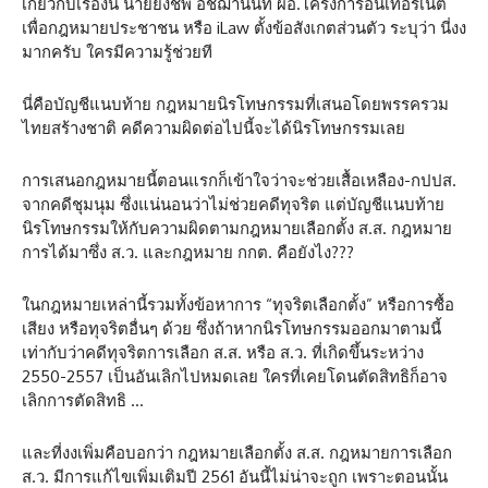
เกี่ยวกับเรื่องนี้ นายยิ่งชีพ อัชฌานนท์ ผอ.โครงการอินเทอร์เน็ต
เพื่อกฎหมายประชาชน หรือ iLaw ตั้งข้อสังเกตส่วนตัว ระบุว่า นี่งง
มากครับ ใครมีความรู้ช่วยที
นี่คือบัญชีแนบท้าย กฎหมายนิรโทษกรรมที่เสนอโดยพรรครวม
ไทยสร้างชาติ คดีความผิดต่อไปนี้จะได้นิรโทษกรรมเลย
การเสนอกฎหมายนี้ตอนแรกก็เข้าใจว่าจะช่วยเสื้อเหลือง-กปปส.
จากคดีชุมนุม ซึ่งแน่นอนว่าไม่ช่วยคดีทุจริต แต่บัญชีแนบท้าย
นิรโทษกรรมให้กับความผิดตามกฎหมายเลือกตั้ง ส.ส. กฎหมาย
การได้มาซึ่ง ส.ว. และกฎหมาย กกต. คือยังไง???
ในกฎหมายเหล่านี้รวมทั้งข้อหาการ “ทุจริตเลือกตั้ง” หรือการซื้อ
เสียง หรือทุจริตอื่นๆ ด้วย ซึ่งถ้าหากนิรโทษกรรมออกมาตามนี้
เท่ากับว่าคดีทุจริตการเลือก ส.ส. หรือ ส.ว. ที่เกิดขึ้นระหว่าง
2550-2557 เป็นอันเลิกไปหมดเลย ใครที่เคยโดนตัดสิทธิก็อาจ
เลิกการตัดสิทธิ …
และที่งงเพิ่มคือบอกว่า กฎหมายเลือกตั้ง ส.ส. กฎหมายการเลือก
ส.ว. มีการแก้ไขเพิ่มเติมปี 2561 อันนี้ไม่น่าจะถูก เพราะตอนนั้น