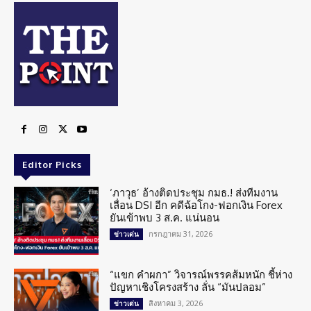
Editor Picks
‘ภาวุธ’ อ้างติดประชุม กมธ.! ส่งทีมงาน
เลื่อน DSI อีก คดีฉ้อโกง-ฟอกเงิน Forex
ยันเข้าพบ 3 ส.ค. แน่นอน
กรกฎาคม 31, 2026
ข่าวเด่น
“แขก คำผกา” วิจารณ์พรรคส้มหนัก ชี้ห่าง
ปัญหาเชิงโครงสร้าง ลั่น “มันปลอม”
สิงหาคม 3, 2026
ข่าวเด่น