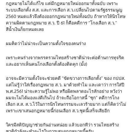
กฎหมายไม่ได้แก้ไข แต่มีกฎหมายใหม่ออกมาทั้งฉบับ เพราะ
ระบบเลือกตั้ง ส.ส. และการเลือก ส.ว.เปลี่ยนไปตามรัฐธรรมนูญ
2560 หมดแล้วจึงต้องออกกฎหมายใหม่ทั้งฉบับ ถ้าหากให้นิรโทษ
ความผิดตามกฎหมาย ส.ว. ปี 61 ก็คือคดีการ “โกงเลือก ส.ว.”
สีน้ำเงินก็ยกหมดเลย
ผมคิดว่าไม่น่าจะเป็นความตั้งใจของคนร่าง
เพราะคนร่างจากพรรครวมไทยสร้างชาติน่าจะต่อต้านการทุจริต
และอยากเห็นคนโกงเลือกตั้งต้องติดคุก (มั้ง)
อาจจะมีความตั้งใจจะช่วยคดี “ขัดขวางการเลือกตั้ง” ของ กปปส.
แต่ไม่รู้ว่าใส่เรื่องกฎหมาย ส.ว. มาด้วยทำไม และเดาว่า การใส่ปี
พ.ศ.2561 น่าจะความรู้ไม่พอ หรือผิดพลาดอะไรสักอย่าง หวังว่า
ผมจะไม่ได้มองแง่ดีเกินไป ถ้าจะถือโอกาสนี้ “ซุก” คดีการโกง
เลือก ส.ส. ส.ว.ไว้ในการนิรโทษกรรมจะเลวร้ายมาก แต่ก็คิดว่าไม่
เพราะเขาเสนอกฎหมายนี้ก่อนเลือก ส.ว.ชุดนี้​เสร็จเสียอีก
ใครมีสติปัญญาช่วยกันอ่านหน่อย แล้วบอกทีว่า รวมไทยสร้าง
ชาติกำลังจะทำอะไรในการเสนอกฎหมายนี้ครับ