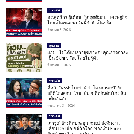
ข่าวเด่น
ดร.สุทธิกร ผู้เตือน “วิกฤตต้มกบ” เศรษฐกิจ
ไทยเป็นคนแรก วันนี้กำลังเป็นจริง
สิงหาคม 3, 2026
สุขภาพ
ผอม…ไม่ได้แปลว่าสุขภาพดี! คุณอาจกำลัง
เป็น Skinny Fat โดยไม่รู้ตัว
สิงหาคม 3, 2026
ข่าวเด่น
ชี้หน้าใครทำไมเข้าตัว! ‘โจ มณฑานี’ งัด
สถิติโกงสอบ ‘โรม’ ยัน จ.ติดอันดับโกง ส้ม
ก็ติดอันดับ
กรกฎาคม 31, 2026
ข่าวเด่น
‘ภาวุธ’ อ้างติดประชุม กมธ.! ส่งทีมงาน
เลื่อน DSI อีก คดีฉ้อโกง-ฟอกเงิน Forex
ยันเข้าพบ 3 ส.ค. แน่นอน