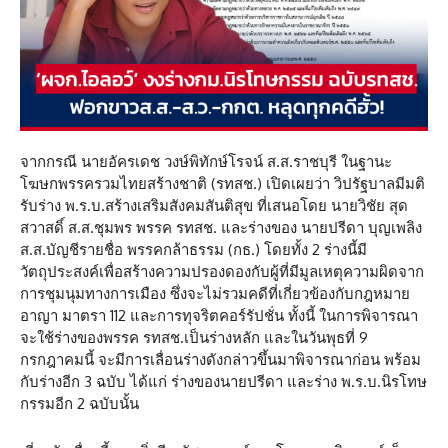
จากกรณี นายอัครเดช วงษ์พิทักษ์โรจน์ ส.ส.ราชบุรี ในฐานะ
โฆษกพรรครวมไทยสร้างชาติ (รทสช.) เปิดเผยว่า วิปรัฐบาลมีมติ
รับร่าง พ.ร.บ.สร้างเสริมสังคมสันติสุข ที่เสนอโดย นายวิชัย สุด
สวาสดิ์ ส.ส.ชุมพร พรรค รทสช. และร่างของ นายปรีดา บุญเพลิง
ส.ส.บัญชีรายชื่อ พรรคกล้าธรรม (กธ.) โดยทั้ง 2 ร่างนี้มี
วัตถุประสงค์เพื่อสร้างความปรองดองกับผู้ที่มีมูลเหตุความผิดจาก
การชุมนุมทางการเมือง ซึ่งจะไม่รวมคดีที่เกี่ยวข้องกับกฎหมาย
อาญา มาตรา 112 และการทุจริตคอร์รัปชั่น ทั้งนี้ ในการพิจารณา
จะใช้ร่างของพรรค รทสช.เป็นร่างหลัก และในวันพุธที่ 9
กรกฎาคมนี้ จะมีการเลื่อนร่างดังกล่าวขึ้นมาพิจารณาก่อน พร้อม
กับร่างอีก 3 ฉบับ ได้แก่ ร่างของนายปรีดา และร่าง พ.ร.บ.นิรโทษ
กรรมอีก 2 ฉบับนั้น