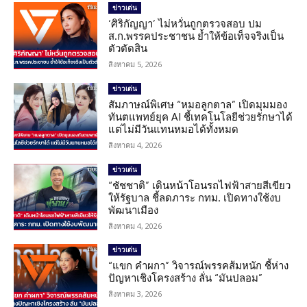
ข่าวเด่น
‘ศิริกัญญา’ ไม่หวั่นถูกตรวจสอบ ปม
ส.ก.พรรคประชาชน ย้ำให้ข้อเท็จจริงเป็น
ตัวตัดสิน
สิงหาคม 5, 2026
ข่าวเด่น
สัมภาษณ์พิเศษ “หมอลูกตาล” เปิดมุมมอง
ทันตแพทย์ยุค AI ชี้เทคโนโลยีช่วยรักษาได้
แต่ไม่มีวันแทนหมอได้ทั้งหมด
สิงหาคม 4, 2026
ข่าวเด่น
“ชัชชาติ” เดินหน้าโอนรถไฟฟ้าสายสีเขียว
ให้รัฐบาล ชี้ลดภาระ กทม. เปิดทางใช้งบ
พัฒนาเมือง
สิงหาคม 4, 2026
ข่าวเด่น
“แขก คำผกา” วิจารณ์พรรคส้มหนัก ชี้ห่าง
ปัญหาเชิงโครงสร้าง ลั่น “มันปลอม”
สิงหาคม 3, 2026