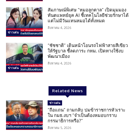
สัมภาษณ์พิเศษ “หมอลูกตาล” เปิดมุมมอง
ทันตแพทย์ยุค AI ชี้เทคโนโลยีช่วยรักษาได้
แต่ไม่มีวันแทนหมอได้ทั้งหมด
สิงหาคม 4, 2026
ข่าวเด่น
“ชัชชาติ” เดินหน้าโอนรถไฟฟ้าสายสีเขียว
ให้รัฐบาล ชี้ลดภาระ กทม. เปิดทางใช้งบ
พัฒนาเมือง
สิงหาคม 4, 2026
ข่าวเด่น
Related News
ข่าวเด่น
“ถือแถน” ถามกลับ ปมข้าราชการหัวเราะ
ใน กมธ.งบฯ “จำเป็นต้องหมอบกราบ
กรรมาธิการหรือ?”
สิงหาคม 5, 2026