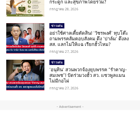
กระดูก และสุขภาพโดยรวม?
กรกฎาคม 28, 2026
ข่าวเด่น
อย่าใช้ศาลเตี้ยตัดสิน! ‘วัชรพงศ์’ ทุบโต๊ะ
ถามพรรคส้มตอบสังคม ดึง ‘ปาล์ม’ ดึงลง
สส. แลกไม่ให้แฉ เรียกฮั้วไหม?
กรกฎาคม 27, 2026
ข่าวเด่น
‘อนุทิน’ สวนพวกจ้องยุบพรรค “รำคาญ-
สมเพช”! ปัดร่วมวงฮั้ว สว. แซวพูลแมน
ไม่มีกอไผ่
กรกฎาคม 27, 2026
- Advertisement -