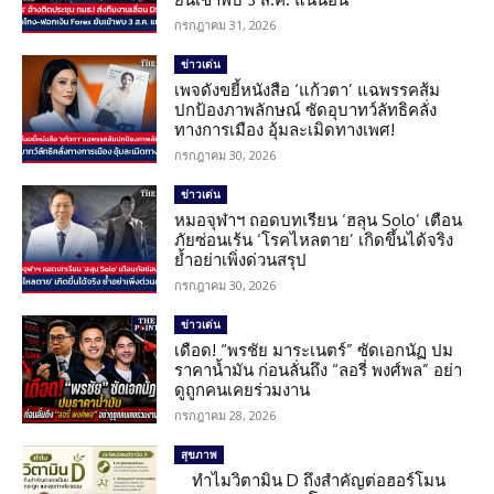
กรกฎาคม 31, 2026
ข่าวเด่น
เพจดังขยี้หนังสือ ‘แก้วตา’ แฉพรรคส้ม
ปกป้องภาพลักษณ์ ซัดอุบาทว์ลัทธิคลั่ง
ทางการเมือง อุ้มละเมิดทางเพศ!
กรกฎาคม 30, 2026
ข่าวเด่น
หมอจุฬาฯ ถอดบทเรียน ‘ฮลุน Solo’ เตือน
ภัยซ่อนเร้น ‘โรคไหลตาย’ เกิดขึ้นได้จริง
ย้ำอย่าเพิ่งด่วนสรุป
กรกฎาคม 30, 2026
ข่าวเด่น
เดือด! “พรชัย มาระเนตร์” ซัดเอกนัฏ ปม
ราคาน้ำมัน ก่อนลั่นถึง “ลอรี่ พงศ์พล” อย่า
ดูถูกคนเคยร่วมงาน
กรกฎาคม 28, 2026
สุขภาพ
ทำไมวิตามิน D ถึงสำคัญต่อฮอร์โมน