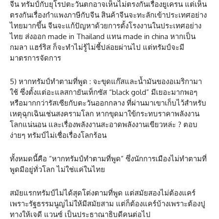
จีน ทรัมป์กับยุโรปตะวันตกอาจเห็นไม่ตรงกันเรื่องยูเครน แต่เห็น
ตรงกันเรื่องกำแพงภาษีกับจีน สินค้าจีนจะทะลักเข้าประเทศอย่าง
ไทยมากขึ้น จีนจะแก้ปัญหาด้วยการตั้งโรงงานในประเทศอย่าง
ไทย ส่งออก made in Thailand แทน made in china หากเป็น
กมลา แฮร์ริส ก็จะทำไม่รู้ไม่ชี้ปล่อยผ่านไป แต่ทรัมป์จะมี
มาตรการจัดการ
5) หากทรัมป์ทําตามที่พูด : จะขุดแก๊สและนํ้ามันของอเมริกามา
ใช้ ซึ่งตั้งแต่อะแลสกายันเท็กซัส “black gold” มีเยอะมากพอๆ
หรือมากกว่ารัสเซียกับตะวันออกกลาง ที่ผ่านมาเขาเก็บไว้สำหรับ
เหตุฉุกเฉินเช่นสงครามโลก หากขุดมาใข้กระทบราคาพลังงาน
โลกแน่นอน และเรื่องพลังงานสะอาดพลังงานเขียวหล่ะ ? ตอบ
ง่ายๆ ทรัมป์ไม่เชื่อเรื่องโลกร้อน
ทั้งหมดนี้คือ “หากทรัมป์ทําตามที่พูด” ซึ่งนักการเมืองไม่ทำตามที่
พูดมีอยู่ทั่วโลก ไม่ใช่แค่ในไทย
สมัยแรกทรัมป์ไม่ได้สุดโต่งตามที่พูด แต่สมัยสองไม่ต้องแคร์
เพราะรัฐธรรมนูญไม่ให้มีสมัยสาม แต่ก็ต้องแคร์บ้างเพราะต้องปู
ทางให้เจดี แวนซ์ เป็นประธาณาธิบดีคนต่อไป