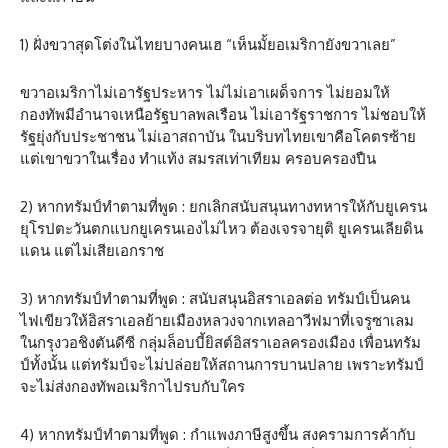
1) ฝั่งขวาสุดโต่งในไทยบางคนเฮ “เห็นมั้ยอเมริกายังขวาเลย”
ขวาอเมริกาไม่เอารัฐประหาร ไม่ไม่เอาเผด็จการ ไม่ยอมให้
กองทัพมีอำนาจเหนือรัฐบาลพลเรือน ไม่เอารัฐราชการ ไม่ชอบให้
รัฐยุ่งกับประชาชน ไม่เอาสถาบัน ในบริบทไทยเขาคือโคตรซ้าย
แต่เขาขวาในเรื่อง ทำแท้ง สมรสเท่าเทียม ครอบครองปืน
2) หากทรัมป์ทําตามที่พูด : ยกเลิกสนับสนุนทางทหารให้กับยูเครน
ยุโรปตะวันตกแบกยูเครนเองไม่ไหว ต้องเจรจายุติ ยูเครนเลียดิน
แดน แต่ไม่เสียเอกราช
3) หากทรัมป์ทําตามที่พูด : สนับสนุนอิสราเอลต่อ ทรัมป์เป็นคน
ไฟเขียวให้อิสราเอลย้ายเมืองหลวงจากเทลอาวีฟมาที่เจรูซาเลม
ในกรุงวอชิงตันดีซี กลุ่มล็อบบี้ยิสต์อิสราเอลครองเมือง เพื่อนทรัม
ป์ทั้งนั้น แต่ทรัมป์จะไม่ปล่อยให้สถานการบานปลาย เพราะทรัมป์
จะไม่ส่งกองทัพอเมริกาไปรบกับใคร
4) หากทรัมป์ทําตามที่พูด : กำแพงภาษีสูงขึ้น สงครามการค้ากับ