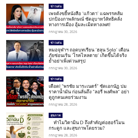
ข่าวเด่น
เพจดังขยี้หนังสือ ‘แก้วตา’ แฉพรรคส้ม
ปกป้องภาพลักษณ์ ซัดอุบาทว์ลัทธิคลั่ง
ทางการเมือง อุ้มละเมิดทางเพศ!
กรกฎาคม 30, 2026
ข่าวเด่น
หมอจุฬาฯ ถอดบทเรียน ‘ฮลุน Solo’ เตือน
ภัยซ่อนเร้น ‘โรคไหลตาย’ เกิดขึ้นได้จริง
ย้ำอย่าเพิ่งด่วนสรุป
กรกฎาคม 30, 2026
ข่าวเด่น
เดือด! “พรชัย มาระเนตร์” ซัดเอกนัฏ ปม
ราคาน้ำมัน ก่อนลั่นถึง “ลอรี่ พงศ์พล” อย่า
ดูถูกคนเคยร่วมงาน
กรกฎาคม 28, 2026
สุขภาพ
ทำไมวิตามิน D ถึงสำคัญต่อฮอร์โมน
กระดูก และสุขภาพโดยรวม?
กรกฎาคม 28, 2026