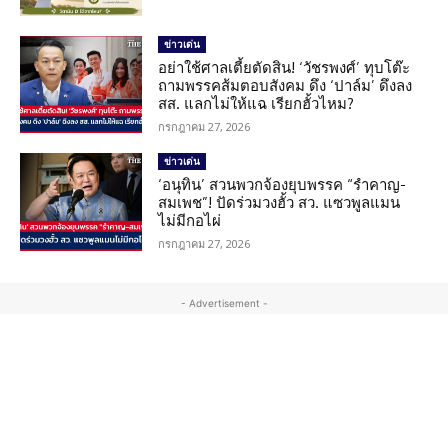
ข่าวเด่น
อย่าใช้ศาลเตี้ยตัดสิน! ‘วัชรพงศ์’ ทุบโต๊ะ
ถามพรรคส้มตอบสังคม ดึง ‘ปาล์ม’ ดึงลง
สส. แลกไม่ให้แฉ เรียกฮั้วไหม?
กรกฎาคม 27, 2026
ข่าวเด่น
‘อนุทิน’ สวนพวกจ้องยุบพรรค “รำคาญ-
สมเพช”! ปัดร่วมวงฮั้ว สว. แซวพูลแมน
ไม่มีกอไผ่
กรกฎาคม 27, 2026
- Advertisement -