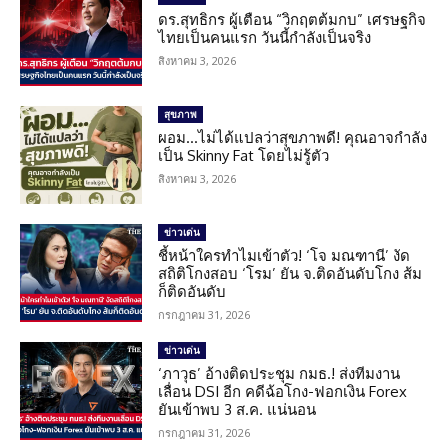
ดร.สุทธิกร ผู้เตือน “วิกฤตต้มกบ” เศรษฐกิจ
ไทยเป็นคนแรก วันนี้กำลังเป็นจริง
สิงหาคม 3, 2026
สุขภาพ
ผอม…ไม่ได้แปลว่าสุขภาพดี! คุณอาจกำลัง
เป็น Skinny Fat โดยไม่รู้ตัว
สิงหาคม 3, 2026
ข่าวเด่น
ชี้หน้าใครทำไมเข้าตัว! ‘โจ มณฑานี’ งัด
สถิติโกงสอบ ‘โรม’ ยัน จ.ติดอันดับโกง ส้ม
ก็ติดอันดับ
กรกฎาคม 31, 2026
ข่าวเด่น
‘ภาวุธ’ อ้างติดประชุม กมธ.! ส่งทีมงาน
เลื่อน DSI อีก คดีฉ้อโกง-ฟอกเงิน Forex
ยันเข้าพบ 3 ส.ค. แน่นอน
กรกฎาคม 31, 2026