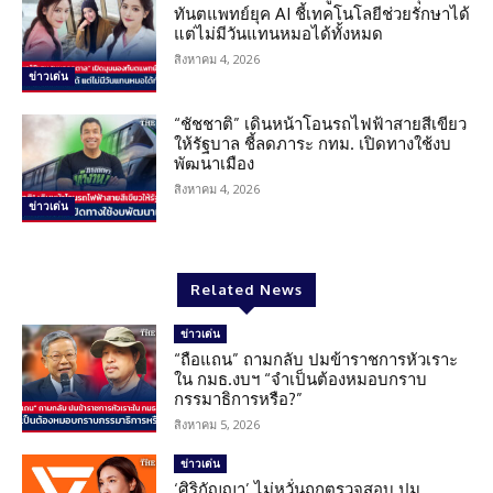
ทันตแพทย์ยุค AI ชี้เทคโนโลยีช่วยรักษาได้
แต่ไม่มีวันแทนหมอได้ทั้งหมด
สิงหาคม 4, 2026
ข่าวเด่น
“ชัชชาติ” เดินหน้าโอนรถไฟฟ้าสายสีเขียว
ให้รัฐบาล ชี้ลดภาระ กทม. เปิดทางใช้งบ
พัฒนาเมือง
สิงหาคม 4, 2026
ข่าวเด่น
Related News
ข่าวเด่น
“ถือแถน” ถามกลับ ปมข้าราชการหัวเราะ
ใน กมธ.งบฯ “จำเป็นต้องหมอบกราบ
กรรมาธิการหรือ?”
สิงหาคม 5, 2026
ข่าวเด่น
‘ศิริกัญญา’ ไม่หวั่นถูกตรวจสอบ ปม