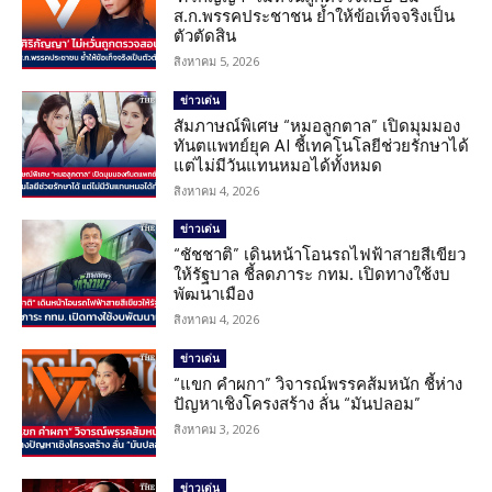
ส.ก.พรรคประชาชน ย้ำให้ข้อเท็จจริงเป็น
ตัวตัดสิน
สิงหาคม 5, 2026
ข่าวเด่น
สัมภาษณ์พิเศษ “หมอลูกตาล” เปิดมุมมอง
ทันตแพทย์ยุค AI ชี้เทคโนโลยีช่วยรักษาได้
แต่ไม่มีวันแทนหมอได้ทั้งหมด
สิงหาคม 4, 2026
ข่าวเด่น
“ชัชชาติ” เดินหน้าโอนรถไฟฟ้าสายสีเขียว
ให้รัฐบาล ชี้ลดภาระ กทม. เปิดทางใช้งบ
พัฒนาเมือง
สิงหาคม 4, 2026
ข่าวเด่น
“แขก คำผกา” วิจารณ์พรรคส้มหนัก ชี้ห่าง
ปัญหาเชิงโครงสร้าง ลั่น “มันปลอม”
สิงหาคม 3, 2026
ข่าวเด่น