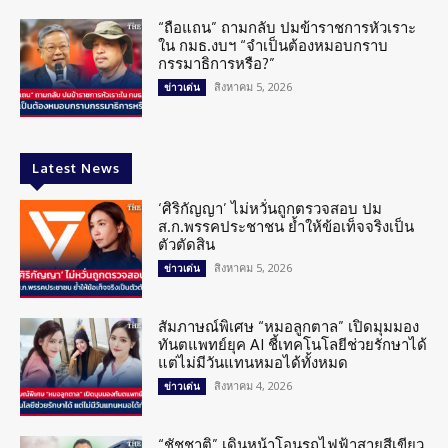
“ถือแถน” ถามกลับ ปมข้าราชการหัวเราะ
ใน กมธ.งบฯ “จำเป็นต้องหมอบกราบ
กรรมาธิการหรือ?”
สิงหาคม 5, 2026
ข่าวเด่น
Latest News
‘ศิริกัญญา’ ไม่หวั่นถูกตรวจสอบ ปม
ส.ก.พรรคประชาชน ย้ำให้ข้อเท็จจริงเป็น
ตัวตัดสิน
สิงหาคม 5, 2026
ข่าวเด่น
สัมภาษณ์พิเศษ “หมอลูกตาล” เปิดมุมมอง
ทันตแพทย์ยุค AI ชี้เทคโนโลยีช่วยรักษาได้
แต่ไม่มีวันแทนหมอได้ทั้งหมด
สิงหาคม 4, 2026
ข่าวเด่น
“ชัชชาติ” เดินหน้าโอนรถไฟฟ้าสายสีเขียว