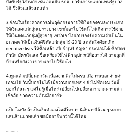
บังคับรัฐวิสาหกิจเช่น ออมสิน ธกส. มารับภาระแบกแทนรัฐบาล
ได้ ซึ่งล้วนแล้วแต่แห้ว
3.อ่อนในเรื่องคาดการณ์พฤติกรรมการใช้เงินของคนละประเภท
ให้เงินสดแก่กลุ่มเปราะบาง เขาก็เอาไปใช้หนี้ ไม่เกิดการใช้จ่าย
ให้เงินสดแก่กลุ่มผู้สูงอายุ เขาก็เอาไปเก็บรองรับความจำเป็นใน
อนาคต ให้เป็นเงินดิจิทัลแก่กลุ่ม 16-20 ปี แต่ดันใจดียกเลิก
negative lists ให้ซื้อเหล้า เบียร์ บุหรี่ กัญชา กระท่อมได้ ซื้อบัตร
กำนัล บัตรเงินสด ซื้อเครื่องใช้ไฟฟ้า อุปกรณ์สื่อสารได้ ถามลูกที่
บ้านหรือยังว่า เขาจะเอาไปใช้อะไร
4.พูดแล้วเปลี่ยนทุกวัน เนื่องจากคิดไม่ครบ เมื่อวานบอกจ่ายค่า
เทอมได้ วันนี้บอกไม่ได้ เมื่อวานบอกเฟส 4 ยังไม่ชัดเจน วันนี้
บอกได้แน่ ๆ แต่ไม่รู้เมื่อไหร่ เปลี่ยนไปเปลี่ยนมา ขาดความน่า
เชื่อถือ ขาดความเป็นมืออาชีพ
แป็ก ไม่ปัง ถ้าเป็นเงินตัวเองไม่มีใครว่า นี่เงินภาษีล้วน ๆ หลาย
แสนล้านบาทแล้ว ขอมืออาชีพกว่านี้ได้ไหม
……….