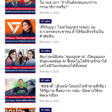
ใน กมธ.งบฯ “จำเป็นต้องหมอบกราบ
กรรมาธิการหรือ?”
สิงหาคม 5, 2026
ข่าวเด่น
‘ศิริกัญญา’ ไม่หวั่นถูกตรวจสอบ ปม
ส.ก.พรรคประชาชน ย้ำให้ข้อเท็จจริงเป็น
ตัวตัดสิน
สิงหาคม 5, 2026
ข่าวเด่น
สัมภาษณ์พิเศษ “หมอลูกตาล” เปิดมุมมอง
ทันตแพทย์ยุค AI ชี้เทคโนโลยีช่วยรักษาได้
แต่ไม่มีวันแทนหมอได้ทั้งหมด
สิงหาคม 4, 2026
ข่าวเด่น
“ชัชชาติ” เดินหน้าโอนรถไฟฟ้าสายสีเขียว
ให้รัฐบาล ชี้ลดภาระ กทม. เปิดทางใช้งบ
พัฒนาเมือง
สิงหาคม 4, 2026
ข่าวเด่น