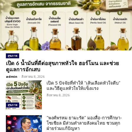
สุขภาพ
เปิด 6 น้ำมันที่ดีต่อสุขภาพหัวใจ ฮอร์โมน และช่วย
ดูแลการอักเสบ
admin
-
สิงหาคม 8, 2026
เปิด 5 ปัจจัยที่ทำให้ “เส้นเลือดหัวใจตีบ”
และวิธีดูแลหัวใจให้แข็งแรง
สิงหาคม 8, 2026
สุขภาพ
“พงศ์พรหม ยามะรัต” มองสื่อ-การศึกษา-
โซเชียล มีส่วนทำลายสังคมไทย ชวนทุก
ฝ่ายร่วมแก้ปัญหา