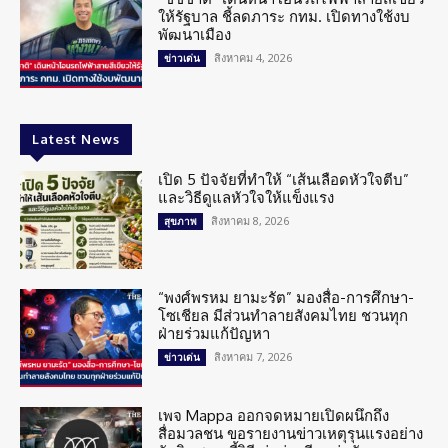
ให้รัฐบาล ชี้ลดภาระ กทม. เปิดทางใช้งบ
พัฒนาเมือง
สิงหาคม 4, 2026
ข่าวเด่น
Latest News
เปิด 5 ปัจจัยที่ทำให้ “เส้นเลือดหัวใจตีบ”
และวิธีดูแลหัวใจให้แข็งแรง
สิงหาคม 8, 2026
สุขภาพ
“พงศ์พรหม ยามะรัต” มองสื่อ-การศึกษา-
โซเชียล มีส่วนทำลายสังคมไทย ชวนทุก
ฝ่ายร่วมแก้ปัญหา
สิงหาคม 7, 2026
ข่าวเด่น
เพจ Mappa ออกจดหมายเปิดผนึกถึง
สื่อมวลชน ขอรายงานข่าวเหตุรุนแรงอย่าง