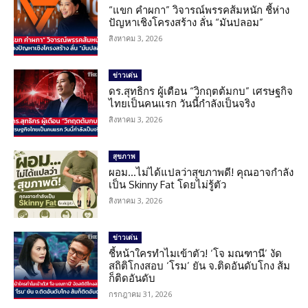
“แขก คำผกา” วิจารณ์พรรคส้มหนัก ชี้ห่าง
ปัญหาเชิงโครงสร้าง ลั่น “มันปลอม”
สิงหาคม 3, 2026
ข่าวเด่น
ดร.สุทธิกร ผู้เตือน “วิกฤตต้มกบ” เศรษฐกิจ
ไทยเป็นคนแรก วันนี้กำลังเป็นจริง
สิงหาคม 3, 2026
สุขภาพ
ผอม…ไม่ได้แปลว่าสุขภาพดี! คุณอาจกำลัง
เป็น Skinny Fat โดยไม่รู้ตัว
สิงหาคม 3, 2026
ข่าวเด่น
ชี้หน้าใครทำไมเข้าตัว! ‘โจ มณฑานี’ งัด
สถิติโกงสอบ ‘โรม’ ยัน จ.ติดอันดับโกง ส้ม
ก็ติดอันดับ
กรกฎาคม 31, 2026