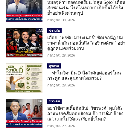
หมอจุฬาฯ ถอดบทเรียน ‘ฮลุน Solo’ เตือน
ภัยซ่อนเร้น ‘โรคไหลตาย’ เกิดขึ้นได้จริง
ย้ำอย่าเพิ่งด่วนสรุป
กรกฎาคม 30, 2026
ข่าวเด่น
เดือด! “พรชัย มาระเนตร์” ซัดเอกนัฏ ปม
ราคาน้ำมัน ก่อนลั่นถึง “ลอรี่ พงศ์พล” อย่า
ดูถูกคนเคยร่วมงาน
กรกฎาคม 28, 2026
สุขภาพ
ทำไมวิตามิน D ถึงสำคัญต่อฮอร์โมน
กระดูก และสุขภาพโดยรวม?
กรกฎาคม 28, 2026
ข่าวเด่น
อย่าใช้ศาลเตี้ยตัดสิน! ‘วัชรพงศ์’ ทุบโต๊ะ
ถามพรรคส้มตอบสังคม ดึง ‘ปาล์ม’ ดึงลง
สส. แลกไม่ให้แฉ เรียกฮั้วไหม?
กรกฎาคม 27, 2026