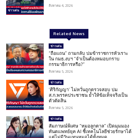
สิงหาคม 4, 2026
ข่าวเด่น
Related News
ข่าวเด่น
“ถือแถน” ถามกลับ ปมข้าราชการหัวเราะ
ใน กมธ.งบฯ “จำเป็นต้องหมอบกราบ
กรรมาธิการหรือ?”
สิงหาคม 5, 2026
ข่าวเด่น
‘ศิริกัญญา’ ไม่หวั่นถูกตรวจสอบ ปม
ส.ก.พรรคประชาชน ย้ำให้ข้อเท็จจริงเป็น
ตัวตัดสิน
สิงหาคม 5, 2026
ข่าวเด่น
สัมภาษณ์พิเศษ “หมอลูกตาล” เปิดมุมมอง
ทันตแพทย์ยุค AI ชี้เทคโนโลยีช่วยรักษาได้
แต่ไม่มีวันแทนหมอได้ทั้งหมด