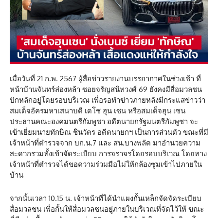
เมื่อวันที่ 21 ก.พ. 2567 ผู้สื่อข่าวรายงานบรรยากาศในช่วงเช้า ที่
หน้าบ้านจันทร์ส่องหล้า ซอยจรัญสนิทวงศ์ 69 ยังคงมีสื่อมวลชน
ปักหลักอยู่โดยรอบบริเวณ เพื่อรอทำข่าวภายหลังมีกระแสข่าวว่า
สมเด็จอัครมหาเสนาบดี เดโช ฮุน เซน หรือสมเด็จฮุน เซน
ประธานคณะองคมนตรีกัมพูชา อดีตนายกรัฐมนตรีกัมพูชา จะ
เข้าเยี่ยมนายทักษิณ ชินวัตร อดีตนายกฯ เป็นการส่วนตัว ขณะที่มี
เจ้าหน้าที่ตำรวจจาก บก.น.7 และ สน.บางพลัด มาอำนวยความ
สะดวกรวมทั้งเข้าจัดระเบียบ การจราจรโดยรอบบริเวณ โดยทาง
เจ้าหน้าที่ตำรวจได้ขอความร่วมมือไม่ให้กล้องซูมเข้าไปภายใน
บ้าน
จากนั้นเวลา 10.15 น. เจ้าหน้าที่ได้นำแผงกั้นเหล็กจัดจัดระเบียบ
สื่อมวลชน เพื่อกั้นให้สื่อมวลชนอยู่ภายในบริเวณที่จัดไว้ให้ ขณะ