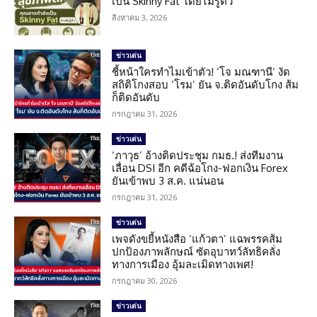
เป็น Skinny Fat โดยไม่รู้ตัว
สิงหาคม 3, 2026
ข่าวเด่น
ชี้หน้าใครทำไมเข้าตัว! ‘โจ มณฑานี’ งัด
สถิติโกงสอบ ‘โรม’ ยัน จ.ติดอันดับโกง ส้ม
ก็ติดอันดับ
กรกฎาคม 31, 2026
ข่าวเด่น
‘ภาวุธ’ อ้างติดประชุม กมธ.! ส่งทีมงาน
เลื่อน DSI อีก คดีฉ้อโกง-ฟอกเงิน Forex
ยันเข้าพบ 3 ส.ค. แน่นอน
กรกฎาคม 31, 2026
ข่าวเด่น
เพจดังขยี้หนังสือ ‘แก้วตา’ แฉพรรคส้ม
ปกป้องภาพลักษณ์ ซัดอุบาทว์ลัทธิคลั่ง
ทางการเมือง อุ้มละเมิดทางเพศ!
กรกฎาคม 30, 2026
ข่าวเด่น