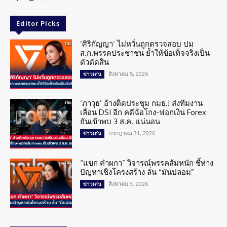
Editor Picks
‘ศิริกัญญา’ ไม่หวั่นถูกตรวจสอบ ปม
ส.ก.พรรคประชาชน ย้ำให้ข้อเท็จจริงเป็น
ตัวตัดสิน
สิงหาคม 5, 2026
ข่าวเด่น
‘ภาวุธ’ อ้างติดประชุม กมธ.! ส่งทีมงาน
เลื่อน DSI อีก คดีฉ้อโกง-ฟอกเงิน Forex
ยันเข้าพบ 3 ส.ค. แน่นอน
กรกฎาคม 31, 2026
ข่าวเด่น
“แขก คำผกา” วิจารณ์พรรคส้มหนัก ชี้ห่าง
ปัญหาเชิงโครงสร้าง ลั่น “มันปลอม”
สิงหาคม 3, 2026
ข่าวเด่น