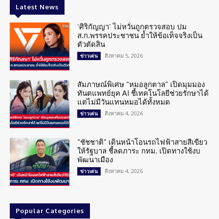
Latest News
‘ศิริกัญญา’ ไม่หวั่นถูกตรวจสอบ ปม
ส.ก.พรรคประชาชน ย้ำให้ข้อเท็จจริงเป็น
ตัวตัดสิน
สิงหาคม 5, 2026
ข่าวเด่น
สัมภาษณ์พิเศษ “หมอลูกตาล” เปิดมุมมอง
ทันตแพทย์ยุค AI ชี้เทคโนโลยีช่วยรักษาได้
แต่ไม่มีวันแทนหมอได้ทั้งหมด
สิงหาคม 4, 2026
ข่าวเด่น
“ชัชชาติ” เดินหน้าโอนรถไฟฟ้าสายสีเขียว
ให้รัฐบาล ชี้ลดภาระ กทม. เปิดทางใช้งบ
พัฒนาเมือง
สิงหาคม 4, 2026
ข่าวเด่น
Popular Categories