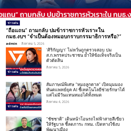
ข่าวเด่น
“ถือแถน” ถามกลับ ปมข้าราชการหัวเราะใน
กมธ.งบฯ “จำเป็นต้องหมอบกราบกรรมาธิการหรือ?”
admin
-
สิงหาคม 5, 2026
‘ศิริกัญญา’ ไม่หวั่นถูกตรวจสอบ ปม
ส.ก.พรรคประชาชน ย้ำให้ข้อเท็จจริงเป็น
ตัวตัดสิน
สิงหาคม 5, 2026
ข่าวเด่น
สัมภาษณ์พิเศษ “หมอลูกตาล” เปิดมุมมอง
ทันตแพทย์ยุค AI ชี้เทคโนโลยีช่วยรักษาได้
แต่ไม่มีวันแทนหมอได้ทั้งหมด
สิงหาคม 4, 2026
ข่าวเด่น
“ชัชชาติ” เดินหน้าโอนรถไฟฟ้าสายสีเขียว
ให้รัฐบาล ชี้ลดภาระ กทม. เปิดทางใช้งบ
พัฒนาเมือง