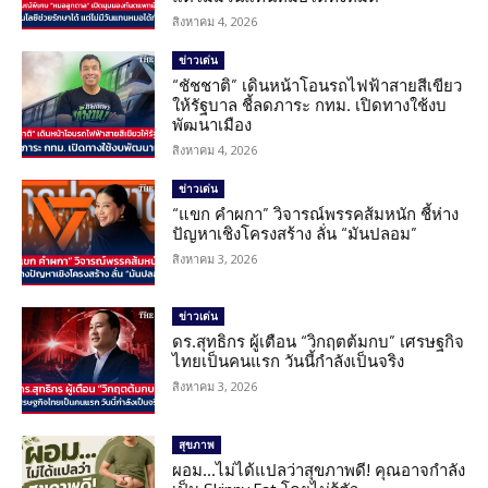
สิงหาคม 4, 2026
ข่าวเด่น
“ชัชชาติ” เดินหน้าโอนรถไฟฟ้าสายสีเขียว
ให้รัฐบาล ชี้ลดภาระ กทม. เปิดทางใช้งบ
พัฒนาเมือง
สิงหาคม 4, 2026
ข่าวเด่น
“แขก คำผกา” วิจารณ์พรรคส้มหนัก ชี้ห่าง
ปัญหาเชิงโครงสร้าง ลั่น “มันปลอม”
สิงหาคม 3, 2026
ข่าวเด่น
ดร.สุทธิกร ผู้เตือน “วิกฤตต้มกบ” เศรษฐกิจ
ไทยเป็นคนแรก วันนี้กำลังเป็นจริง
สิงหาคม 3, 2026
สุขภาพ
ผอม…ไม่ได้แปลว่าสุขภาพดี! คุณอาจกำลัง