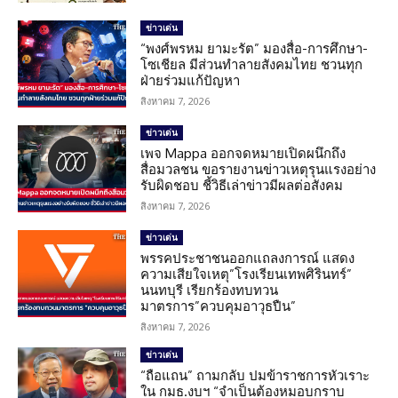
ข่าวเด่น
“พงศ์พรหม ยามะรัต” มองสื่อ-การศึกษา-
โซเชียล มีส่วนทำลายสังคมไทย ชวนทุก
ฝ่ายร่วมแก้ปัญหา
สิงหาคม 7, 2026
ข่าวเด่น
เพจ Mappa ออกจดหมายเปิดผนึกถึง
สื่อมวลชน ขอรายงานข่าวเหตุรุนแรงอย่าง
รับผิดชอบ ชี้วิธีเล่าข่าวมีผลต่อสังคม
สิงหาคม 7, 2026
ข่าวเด่น
พรรคประชาชนออกแถลงการณ์ แสดง
ความเสียใจเหตุ”โรงเรียนเทพศิรินทร์”
นนทบุรี เรียกร้องทบทวน
มาตรการ”ควบคุมอาวุธปืน”
สิงหาคม 7, 2026
ข่าวเด่น
“ถือแถน” ถามกลับ ปมข้าราชการหัวเราะ
ใน กมธ.งบฯ “จำเป็นต้องหมอบกราบ