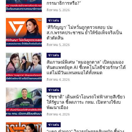
กรรมาธิการหรือ?”
สิงหาคม 5, 2026
ข่าวเด่น
‘ศิริกัญญา’ ไม่หวั่นถูกตรวจสอบ ปม
ส.ก.พรรคประชาชน ย้ำให้ข้อเท็จจริงเป็น
ตัวตัดสิน
สิงหาคม 5, 2026
ข่าวเด่น
สัมภาษณ์พิเศษ “หมอลูกตาล” เปิดมุมมอง
ทันตแพทย์ยุค AI ชี้เทคโนโลยีช่วยรักษาได้
แต่ไม่มีวันแทนหมอได้ทั้งหมด
สิงหาคม 4, 2026
ข่าวเด่น
“ชัชชาติ” เดินหน้าโอนรถไฟฟ้าสายสีเขียว
ให้รัฐบาล ชี้ลดภาระ กทม. เปิดทางใช้งบ
พัฒนาเมือง
สิงหาคม 4, 2026
ข่าวเด่น
“แขก คำผกา” วิจารณ์พรรคส้มหนัก ชี้ห่าง