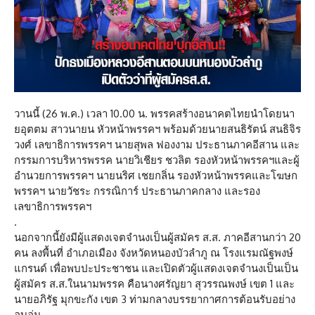
วานนี้ (26 พ.ค.) เวลา 10.00 น. พรรคสร้างอนาคตไทยนำโดยนา
ยอุตตม สาวนายน หัวหน้าพรรคฯ พร้อมด้วยนายสนธิรัตน์ สนธิจิร
วงศ์ เลขาธิการพรรคฯ นายสุพล ฟองงาม ประธานภาคอีสาน และ
กรรมการบริหารพรรค นายวิเชียร ชวลิต รองหัวหน้าพรรคฯและผู้
อำนวยการพรรคฯ นายนริศ เชยกลิ่น รองหัวหน้าพรรคและโฆษก
พรรคฯ นายวัชระ กรรณิการ์ ประธานภาคกลาง และรอง
เลขาธิการพรรคฯ
.
นอกจากนี้ยังมีผู้แสดงเจตจำนงเป็นผู้สมัคร ส.ส. ภาคอีสานกว่า 20
คน ลงพื้นที่ อำเภอเมือง จังหวัดหนองบัวลำภู ณ โรงแรมณัฐพงษ์
แกรนด์ เพื่อพบปะประชาชน และเปิดตัวผู้แสดงเจตจำนงเป็นเป็น
ผู้สมัคร ส.ส.ในนามพรรค คือนางศรัญยา สุวรรณพงษ์ เขต 1 และ
นายอภิรัฐ มุกขะกัง เขต 3 ท่ามกลางบรรยากาศการต้อนรับอย่าง
อบอุ่น