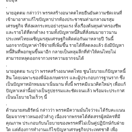
.
นายอุตตม กล่าวว่า พรรคสร้างอนาคตไทยยืนยันความชัดเจนที่
เข้ามาอาสาแก้ไขปัญหาปากท้องประชาชนท่ามกลางมรสุม
เศรษฐกิจ ที่ส่งผลกระทบอย่างรุนแรง ทั้งเรื่องต้นทุนค่าครองชีพ
และรายได้ที่ตกต่ำลง รวมทั้งปัญหาหนี้สินที่สั่งสมมายาวนาน
ประเทศไทยเผชิญมรสุมเศรษฐกิจติดต่อกันมาหลายปี วันนี้
นอกจากปัญหาค่าใช้จ่ายที่เพิ่มขึ้น รายได้ที่ลดลงแล้ว ยังมีปัญหา
หนี้สินที่พอกพูนขึ้นมาอีก กลายเป็นหลุมลึกที่ทำให้คนไทยไม่
สามารถหลุดออกจากวงจรความยากจนได้
.
นายอุตตม ระบุว่า พรรคสร้างอนาคตไทย ชูนโยบายแก้ปัญหาหนี้
สิน โดยเฉพาะของพี่น้องเกษตรกร และผู้ประกอบการฐานราก ซึ่ง
เป็นปัญหาหมักหมมมาเนิ่นนาน ทั้งนี้ พรรคมีแนวคิดใหม่ๆ เพื่อแก้
ปัญหาเหล่านี้อย่างเป็นรูปธรรมและชัดเจนแล้ว พร้อมจะประกาศ
เป็นนโยบายในเร็วๆ นี้
.
ด้านนายสนธิรัตน์ กล่าวว่า พรรคมีความมั่นใจว่าจะได้รับคะแนน
นิยมจากชาวหนองบัวลำภู เนื่องจากพรรคได้คัดสรรผู้สมัครที่มี
คุณภาพ ประกอบกับนโยบายของพรรคที่ไม่เป็นคู่ปฏิปักษ์กับฝ่าย
ใด แต่ต้องการทำงานแก้ไขปัญหาเศรษฐกิจประเทศชาติ เพื่อ