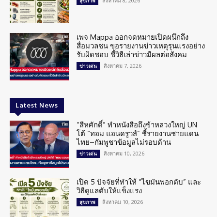
สิงหาคม 8, 2026
สุขภาพ
เพจ Mappa ออกจดหมายเปิดผนึกถึง
สื่อมวลชน ขอรายงานข่าวเหตุรุนแรงอย่าง
รับผิดชอบ ชี้วิธีเล่าข่าวมีผลต่อสังคม
สิงหาคม 7, 2026
ข่าวเด่น
Latest News
“สีหศักดิ์” ทำหนังสือถึงข้าหลวงใหญ่ UN
โต้ “ทอม แอนดรูวส์” ชี้รายงานชายแดน
ไทย–กัมพูชาข้อมูลไม่รอบด้าน
สิงหาคม 10, 2026
ข่าวเด่น
เปิด 5 ปัจจัยที่ทำให้ “ไขมันพอกตับ” และ
วิธีดูแลตับให้แข็งแรง
สิงหาคม 10, 2026
สุขภาพ