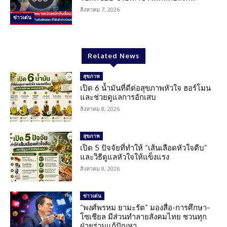
สิงหาคม 7, 2026
ข่าวเด่น
Related News
สุขภาพ
เปิด 6 น้ำมันที่ดีต่อสุขภาพหัวใจ ฮอร์โมน
และช่วยดูแลการอักเสบ
สิงหาคม 8, 2026
สุขภาพ
เปิด 5 ปัจจัยที่ทำให้ “เส้นเลือดหัวใจตีบ”
และวิธีดูแลหัวใจให้แข็งแรง
สิงหาคม 8, 2026
ข่าวเด่น
“พงศ์พรหม ยามะรัต” มองสื่อ-การศึกษา-
โซเชียล มีส่วนทำลายสังคมไทย ชวนทุก
ฝ่ายร่วมแก้ปัญหา