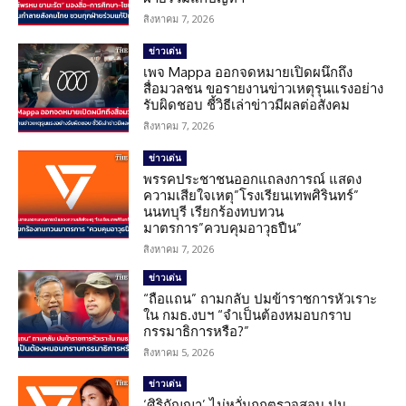
สิงหาคม 7, 2026
ข่าวเด่น
เพจ Mappa ออกจดหมายเปิดผนึกถึง
สื่อมวลชน ขอรายงานข่าวเหตุรุนแรงอย่าง
รับผิดชอบ ชี้วิธีเล่าข่าวมีผลต่อสังคม
สิงหาคม 7, 2026
ข่าวเด่น
พรรคประชาชนออกแถลงการณ์ แสดง
ความเสียใจเหตุ”โรงเรียนเทพศิรินทร์”
นนทบุรี เรียกร้องทบทวน
มาตรการ”ควบคุมอาวุธปืน”
สิงหาคม 7, 2026
ข่าวเด่น
“ถือแถน” ถามกลับ ปมข้าราชการหัวเราะ
ใน กมธ.งบฯ “จำเป็นต้องหมอบกราบ
กรรมาธิการหรือ?”
สิงหาคม 5, 2026
ข่าวเด่น
‘ศิริกัญญา’ ไม่หวั่นถูกตรวจสอบ ปม