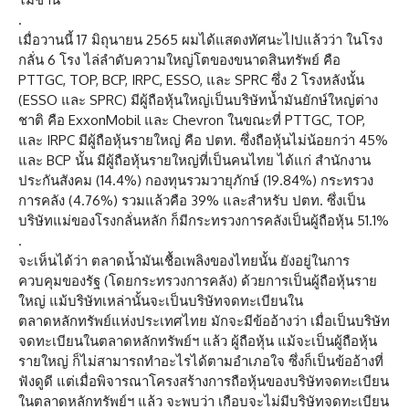
.
เมื่อวานนี้ 17 มิถุนายน 2565 ผมได้แสดงทัศนะไIปแล้วว่า ในโรง
กลั่น 6 โรง ไล่ลำดับความใหญ่โตของขนาดสินทรัพย์ คือ
PTTGC, TOP, BCP, IRPC, ESSO, และ SPRC ซึ่ง 2 โรงหลังนั้น
(ESSO และ SPRC) มีผู้ถือหุ้นใหญ่เป็นบริษัทน้ำมันยักษ์ใหญ่ต่าง
ชาติ คือ ExxonMobil และ Chevron ในขณะที่ PTTGC, TOP,
และ IRPC มีผู้ถือหุ้นรายใหญ่ คือ ปตท. ซึ่งถือหุ้นไม่น้อยกว่า 45%
และ BCP นั้น มีผู้ถือหุ้นรายใหญ่ที่เป็นคนไทย ได้แก่ สำนักงาน
ประกันสังคม (14.4%) กองทุนรวมวายุภักษ์ (19.84%) กระทรวง
การคลัง (4.76%) รวมแล้วคือ 39% และสำหรับ ปตท. ซึ่งเป็น
บริษัทแม่ของโรงกลั่นหลัก ก็มีกระทรวงการคลังเป็นผู้ถือหุ้น 51.1%
.
จะเห็นได้ว่า ตลาดน้ำมันเชื้อเพลิงของไทยนั้น ยังอยู่ในการ
ควบคุมของรัฐ (โดยกระทรวงการคลัง) ด้วยการเป็นผู้ถือหุ้นราย
ใหญ่ แม้บริษัทเหล่านั้นจะเป็นบริษัทจดทะเบียนใน
ตลาดหลักทรัพย์แห่งประเทศไทย มักจะมีข้ออ้างว่า เมื่อเป็นบริษัท
จดทะเบียนในตลาดหลักทรัพย์ฯ แล้ว ผู้ถือหุ้น แม้จะเป็นผู้ถือหุ้น
รายใหญ่ ก็ไม่สามารถทำอะไรได้ตามอำเภอใจ ซึ่งก็เป็นข้ออ้างที่
ฟังดูดี แต่เมื่อพิจารณาโครงสร้างการถือหุ้นของบริษัทจดทะเบียน
ในตลาดหลักทรัพย์ฯ แล้ว จะพบว่า เกือบจะไม่มีบริษัทจดทะเบียน