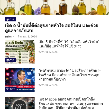
สุขภาพ
เปิด 6 น้ำมันที่ดีต่อสุขภาพหัวใจ ฮอร์โมน และช่วย
ดูแลการอักเสบ
admin
-
สิงหาคม 8, 2026
เปิด 5 ปัจจัยที่ทำให้ “เส้นเลือดหัวใจตีบ”
และวิธีดูแลหัวใจให้แข็งแรง
สิงหาคม 8, 2026
สุขภาพ
“พงศ์พรหม ยามะรัต” มองสื่อ-การศึกษา-
โซเชียล มีส่วนทำลายสังคมไทย ชวนทุก
ฝ่ายร่วมแก้ปัญหา
สิงหาคม 7, 2026
ข่าวเด่น
เพจ Mappa ออกจดหมายเปิดผนึกถึง
สื่อมวลชน ขอรายงานข่าวเหตุรุนแรงอย่าง
รับผิดชอบ ชี้วิธีเล่าข่าวมีผลต่อสังคม