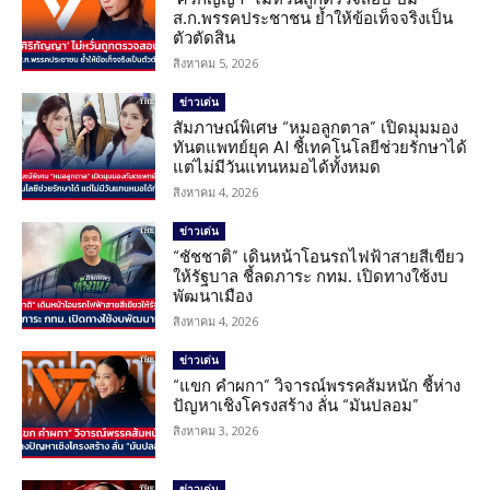
ส.ก.พรรคประชาชน ย้ำให้ข้อเท็จจริงเป็น
ตัวตัดสิน
สิงหาคม 5, 2026
ข่าวเด่น
สัมภาษณ์พิเศษ “หมอลูกตาล” เปิดมุมมอง
ทันตแพทย์ยุค AI ชี้เทคโนโลยีช่วยรักษาได้
แต่ไม่มีวันแทนหมอได้ทั้งหมด
สิงหาคม 4, 2026
ข่าวเด่น
“ชัชชาติ” เดินหน้าโอนรถไฟฟ้าสายสีเขียว
ให้รัฐบาล ชี้ลดภาระ กทม. เปิดทางใช้งบ
พัฒนาเมือง
สิงหาคม 4, 2026
ข่าวเด่น
“แขก คำผกา” วิจารณ์พรรคส้มหนัก ชี้ห่าง
ปัญหาเชิงโครงสร้าง ลั่น “มันปลอม”
สิงหาคม 3, 2026
ข่าวเด่น