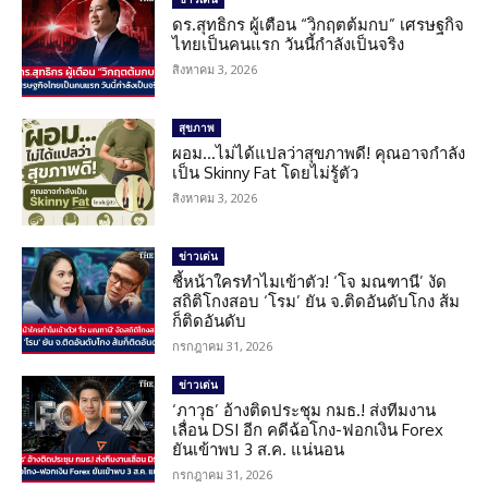
ดร.สุทธิกร ผู้เตือน “วิกฤตต้มกบ” เศรษฐกิจ
ไทยเป็นคนแรก วันนี้กำลังเป็นจริง
สิงหาคม 3, 2026
สุขภาพ
ผอม…ไม่ได้แปลว่าสุขภาพดี! คุณอาจกำลัง
เป็น Skinny Fat โดยไม่รู้ตัว
สิงหาคม 3, 2026
ข่าวเด่น
ชี้หน้าใครทำไมเข้าตัว! ‘โจ มณฑานี’ งัด
สถิติโกงสอบ ‘โรม’ ยัน จ.ติดอันดับโกง ส้ม
ก็ติดอันดับ
กรกฎาคม 31, 2026
ข่าวเด่น
‘ภาวุธ’ อ้างติดประชุม กมธ.! ส่งทีมงาน
เลื่อน DSI อีก คดีฉ้อโกง-ฟอกเงิน Forex
ยันเข้าพบ 3 ส.ค. แน่นอน
กรกฎาคม 31, 2026