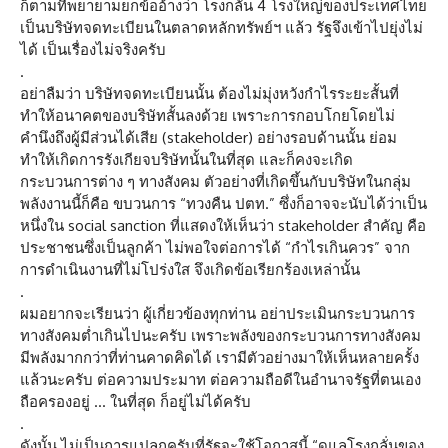
ก็ตามที่พยายามยกข้ออ้างว่า โรงกลั่น 4 โรงใหญ่ของประเทศไทย
เป็นบริษัทจดทะเบียนในตลาดหลักทรัพย์ฯ แล้ว รัฐจึงเข้าไปยุ่งไม่
ได้ เป็นเรื่องไม่จริงครับ
.
อย่าลืมว่า บริษัทจดทะเบียนนั้น ต้องไม่มุ่งหวังกำไรระยะสั้นที่
ทำให้อนาคตของบริษัทสั้นลงด้วย เพราะการกอบโกยโดยไม่
คำนึงถึงผู้มีส่วนได้เสีย (stakeholder) อย่างรอบด้านนั้น ย่อม
ทำให้เกิดการรังเกียจบริษัทนั้นในที่สุด และก็คงจะเกิด
กระบวนการต่าง ๆ ทางสังคม ตัวอย่างที่เกิดขึ้นกับบริษัทในกลุ่ม
พลังงานนี้ก็คือ ขบวนการ “ทวงคืน ปตท.” ซึ่งก็อาจจะนับได้ว่าเป็น
หนึ่งใน social sanction ที่แสดงให้เห็นว่า stakeholder สำคัญ คือ
ประชาชนซึ่งเป็นลูกค้า ไม่พอใจต่อการได้ “กำไรเกินควร” จาก
การดำเนินงานที่ไม่โปร่งใส จึงเกิดข้อเรียกร้องเหล่านั้น
.
ผมอยากจะเรียนว่า ผู้เกี่ยวข้องทุกท่าน อย่าประเมินกระบวนการ
ทางสังคมต่ำเกินไปนะครับ เพราะพลังของกระบวนการทางสังคม
มีพลังมากกว่าที่ท่านคาดคิดได้ เรามีตัวอย่างมาให้เห็นหลายครั้ง
แล้วนะครับ ต่อความประมาท ต่อความถือดีในอำนาจรัฐที่ตนเอง
ถือครองอยู่ … ในที่สุด ก็อยู่ไม่ได้ครับ
.
ดังนั้น ไม่เป็นการแปลกครับที่รัฐจะใช้โอกาสนี้ “ดูแลโรงกลั่นของ