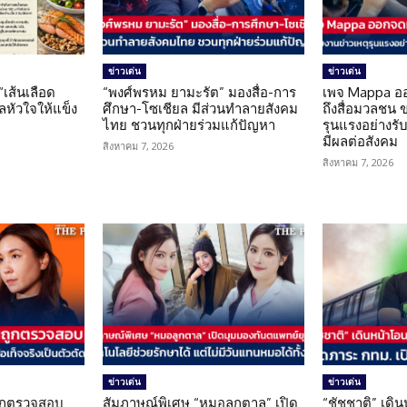
ข่าวเด่น
ข่าวเด่น
 “เส้นเลือด
“พงศ์พรหม ยามะรัต” มองสื่อ-การ
เพจ Mappa อ
แลหัวใจให้แข็ง
ศึกษา-โซเชียล มีส่วนทำลายสังคม
ถึงสื่อมวลชน 
ไทย ชวนทุกฝ่ายร่วมแก้ปัญหา
รุนแรงอย่างรับผ
มีผลต่อสังคม
สิงหาคม 7, 2026
สิงหาคม 7, 2026
ข่าวเด่น
ข่าวเด่น
นถูกตรวจสอบ
สัมภาษณ์พิเศษ “หมอลูกตาล” เปิด
“ชัชชาติ” เดิ