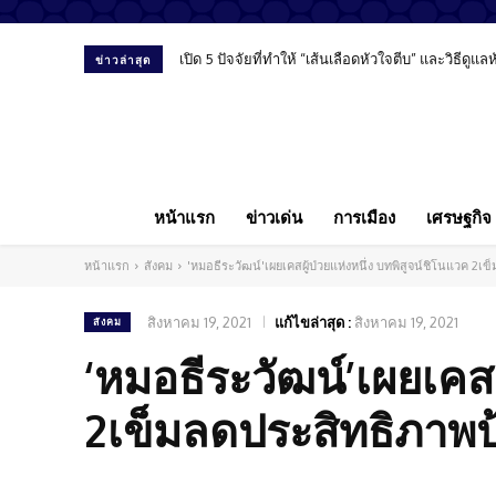
เปิด 5 ปัจจัยที่ทำให้ “เส้นเลือดหัวใจตีบ” และวิธีดูแ
ข่าวล่าสุด
หน้าแรก
ข่าวเด่น
การเมือง
เศรษฐกิจ
หน้าแรก
สังคม
'หมอธีระวัฒน์'เผยเคสผู้ป่วยแห่งหนึ่ง บทพิสูจน์ชิโนแวค 2เข
สิงหาคม 19, 2021
แก้ไขล่าสุด :
สิงหาคม 19, 2021
สังคม
‘หมอธีระวัฒน์’เผยเคสผ
2เข็มลดประสิทธิภาพป้