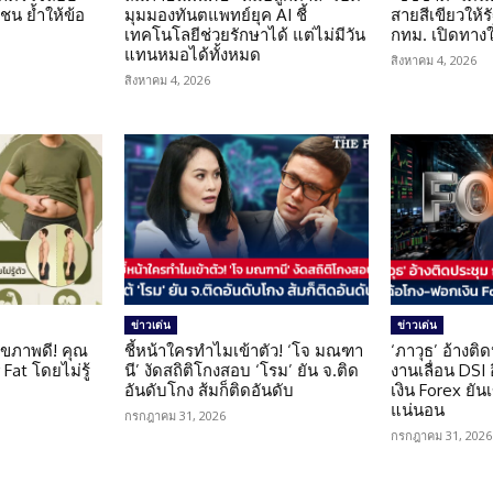
น ย้ำให้ข้อ
มุมมองทันตแพทย์ยุค AI ชี้
สายสีเขียวให้
น
เทคโนโลยีช่วยรักษาได้ แต่ไม่มีวัน
กทม. เปิดทาง
แทนหมอได้ทั้งหมด
สิงหาคม 4, 2026
สิงหาคม 4, 2026
ข่าวเด่น
ข่าวเด่น
ุขภาพดี! คุณ
ชี้หน้าใครทำไมเข้าตัว! ‘โจ มณฑา
‘ภาวุธ’ อ้างติ
Fat โดยไม่รู้
นี’ งัดสถิติโกงสอบ ‘โรม’ ยัน จ.ติด
งานเลื่อน DSI
อันดับโกง ส้มก็ติดอันดับ
เงิน Forex ยัน
แน่นอน
กรกฎาคม 31, 2026
กรกฎาคม 31, 2026