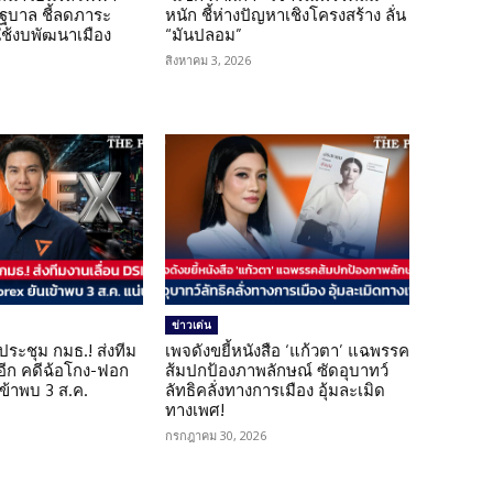
รัฐบาล ชี้ลดภาระ
หนัก ชี้ห่างปัญหาเชิงโครงสร้าง ลั่น
ใช้งบพัฒนาเมือง
“มันปลอม”
สิงหาคม 3, 2026
ข่าวเด่น
ดประชุม กมธ.! ส่งทีม
เพจดังขยี้หนังสือ ‘แก้วตา’ แฉพรรค
 อีก คดีฉ้อโกง-ฟอก
ส้มปกป้องภาพลักษณ์ ซัดอุบาทว์
เข้าพบ 3 ส.ค.
ลัทธิคลั่งทางการเมือง อุ้มละเมิด
ทางเพศ!
กรกฎาคม 30, 2026