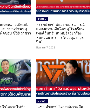
ข่าวเด่น
อกจดหมายเปิดผนึก
พรรคประชาชนออกแถลงการณ์
ขอรายงานข่าวเหตุ
แสดงความเสียใจเหตุ”โรงเรียน
ิดชอบ ชี้วิธีเล่าข่าว
เทพศิรินทร์” นนทบุรี เรียกร้อง
ทบทวนมาตรการ”ควบคุมอาวุธ
ปืน”
สิงหาคม 7, 2026
ข่าวเด่น
นหน้าโอนรถไฟฟ้า
“แขก คำผกา” วิจารณ์พรรคส้ม