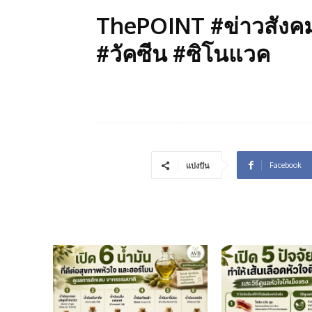
ThePOINT #ข่าวสังคม
#วัคซีน #ซิโนแวค
Facebook
แบ่งปัน