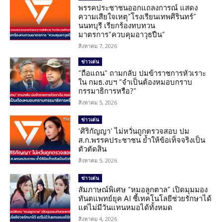
พรรคประชาชนออกแถลงการณ์ แสดง
ความเสียใจเหตุ”โรงเรียนเทพศิรินทร์”
นนทบุรี เรียกร้องทบทวน
มาตรการ”ควบคุมอาวุธปืน”
สิงหาคม 7, 2026
ข่าวเด่น
“ถือแถน” ถามกลับ ปมข้าราชการหัวเราะ
ใน กมธ.งบฯ “จำเป็นต้องหมอบกราบ
กรรมาธิการหรือ?”
สิงหาคม 5, 2026
ข่าวเด่น
‘ศิริกัญญา’ ไม่หวั่นถูกตรวจสอบ ปม
ส.ก.พรรคประชาชน ย้ำให้ข้อเท็จจริงเป็น
ตัวตัดสิน
สิงหาคม 5, 2026
ข่าวเด่น
สัมภาษณ์พิเศษ “หมอลูกตาล” เปิดมุมมอง
ทันตแพทย์ยุค AI ชี้เทคโนโลยีช่วยรักษาได้
แต่ไม่มีวันแทนหมอได้ทั้งหมด
สิงหาคม 4, 2026