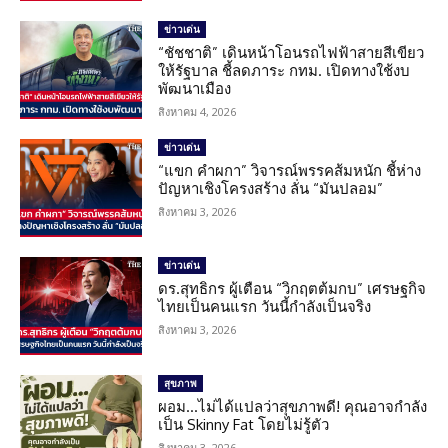
ข่าวเด่น
“ชัชชาติ” เดินหน้าโอนรถไฟฟ้าสายสีเขียว
ให้รัฐบาล ชี้ลดภาระ กทม. เปิดทางใช้งบ
พัฒนาเมือง
สิงหาคม 4, 2026
ข่าวเด่น
“แขก คำผกา” วิจารณ์พรรคส้มหนัก ชี้ห่าง
ปัญหาเชิงโครงสร้าง ลั่น “มันปลอม”
สิงหาคม 3, 2026
ข่าวเด่น
ดร.สุทธิกร ผู้เตือน “วิกฤตต้มกบ” เศรษฐกิจ
ไทยเป็นคนแรก วันนี้กำลังเป็นจริง
สิงหาคม 3, 2026
สุขภาพ
ผอม…ไม่ได้แปลว่าสุขภาพดี! คุณอาจกำลัง
เป็น Skinny Fat โดยไม่รู้ตัว
สิงหาคม 3, 2026