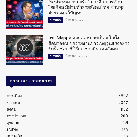
“พงศ์พรหม ยามะรัต” มองสื่อ-การศึกษา-
โซเชียล มีส่วนทำลายสังคมไทย ชวนทุก
ฝ่ายร่วมแก้ปัญหา
สิงหาคม 7, 2026
ข่าวเด่น
เพจ Mappa ออกจดหมายเปิดผนึกถึง
สื่อมวลชน ขอรายงานข่าวเหตุรุนแรงอย่าง
รับผิดชอบ ชี้วิธีเล่าข่าวมีผลต่อสังคม
สิงหาคม 7, 2026
ข่าวเด่น
Popular Categories
การเมือง
3802
ข่าวเด่น
2057
สังคม
1152
ต่างประเทศ
200
สุขภาพ
191
บันเทิง
176
เศรษฐกิจ
139