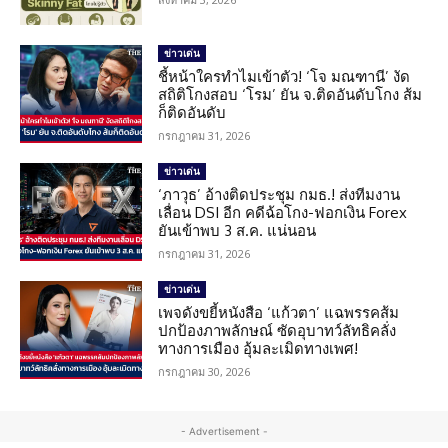
ข่าวเด่น
ชี้หน้าใครทำไมเข้าตัว! ‘โจ มณฑานี’ งัด
สถิติโกงสอบ ‘โรม’ ยัน จ.ติดอันดับโกง ส้ม
ก็ติดอันดับ
กรกฎาคม 31, 2026
ข่าวเด่น
‘ภาวุธ’ อ้างติดประชุม กมธ.! ส่งทีมงาน
เลื่อน DSI อีก คดีฉ้อโกง-ฟอกเงิน Forex
ยันเข้าพบ 3 ส.ค. แน่นอน
กรกฎาคม 31, 2026
ข่าวเด่น
เพจดังขยี้หนังสือ ‘แก้วตา’ แฉพรรคส้ม
ปกป้องภาพลักษณ์ ซัดอุบาทว์ลัทธิคลั่ง
ทางการเมือง อุ้มละเมิดทางเพศ!
กรกฎาคม 30, 2026
- Advertisement -