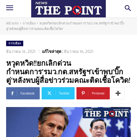
หน้าแรก
การเมือง
หวุดหวิด!!ยกเลิกด่วนกำหนดการ'รมว.กต.สหรัฐฯ'เข้าพบ'บิ๊ก
ตู่'หลังพบผู้สื่อข่าวร่วมคณะติดเชื้อโควิด!
การเมือง
ธันวาคม 16, 2021
แก้ไขล่าสุด :
ธันวาคม 16, 2021
หวุดหวิด!!ยกเลิกด่วน
กำหนดการ’รมว.กต.สหรัฐฯ’เข้าพบ’บิ๊ก
ตู่’หลังพบผู้สื่อข่าวร่วมคณะติดเชื้อโควิด!
Facebook
Twitter
Pinterest