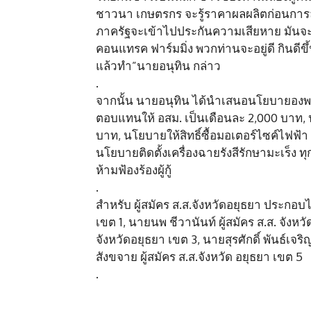
ชาวนา เกษตรกร จะรู้ราคาผลผลิตก่อนการล
ภาครัฐจะเข้าไปประกันความเสียหาย มันจะไ
คอนแทรค ฟาร์มมิ่ง พวกท่านจะอยู่ดี กินดีขึ
แล้วทำ”นายอนุทิน กล่าว
.
จากนั้น นายอนุทิน ได้นำเสนอนโยบายองพรรค
ตอบแทนให้ อสม. เป็นเดือนละ 2,000 บาท, น
บาท, นโยบายให้สิทธิ์ซื้อมอเตอร์ไซค์ไฟฟ้า
นโยบายติดตั้งเครื่องฉายรังสีรักษามะเร็ง 
ห้ามฟ้องร้องผู้กู้
.
สำหรับ ผู้สมัคร ส.ส.จังหวัดอยุธยา ประกอบไป
เขต 1, นายนพ ชีวานันท์ ผู้สมัคร ส.ส. จังหว
จังหวัดอยุธยา เขต 3, นายสุรศักดิ์ พันธ์เจร
สังขจาย ผู้สมัคร ส.ส.จังหวัด อยุธยา เขต 5
.