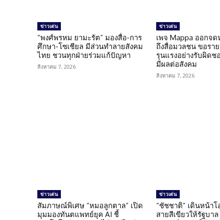
ข่าวเด่น
ข่าวเด่น
“พงศ์พรหม ยามะรัต” มองสื่อ-การ
เพจ Mappa ออกจดห
ศึกษา-โซเชียล มีส่วนทำลายสังคม
ถึงสื่อมวลชน ขอราย
ไทย ชวนทุกฝ่ายร่วมแก้ปัญหา
รุนแรงอย่างรับผิดชอบ 
มีผลต่อสังคม
สิงหาคม 7, 2026
สิงหาคม 7, 2026
ข่าวเด่น
ข่าวเด่น
สัมภาษณ์พิเศษ “หมอลูกตาล” เปิด
“ชัชชาติ” เดินหน้า
มุมมองทันตแพทย์ยุค AI ชี้
สายสีเขียวให้รัฐบาล