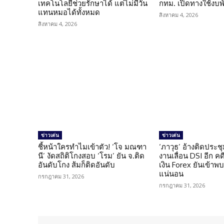
เทคโนโลยีช่วยรักษาได้ แต่ไม่มีวัน
กทม. เปิดทางใช้งบพ
แทนหมอได้ทั้งหมด
สิงหาคม 4, 2026
สิงหาคม 4, 2026
ข่าวเด่น
ข่าวเด่น
ชี้หน้าใครทำไมเข้าตัว! ‘โจ มณฑา
‘ภาวุธ’ อ้างติดประชุ
นี’ งัดสถิติโกงสอบ ‘โรม’ ยัน จ.ติด
งานเลื่อน DSI อีก ค
อันดับโกง ส้มก็ติดอันดับ
เงิน Forex ยันเข้าพบ
แน่นอน
กรกฎาคม 31, 2026
กรกฎาคม 31, 2026