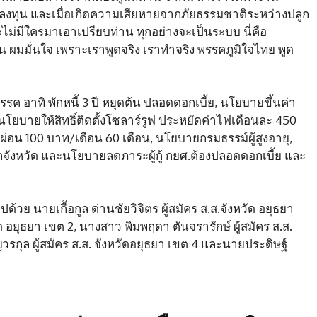
งทุน และเมื่อเกิดความเสียหายจากภัยธรรมชาติระหว่างปลูก
ม่มีใครมาเอาเปรียบท่าน ทุกอย่างจะเป็นระบบ นี่คือ
้น ผมมั่นใจ เพราะเราพูดจริง เราทำจริง พรรคภูมิใจไทย พูด
 อาทิ พักหนี้ 3 ปี หยุดต้น ปลอดดอกเบี้ย, นโยบายขึ้นค่า
โยบายให้สิทธิ์ติดตั้งโซลาร์รูฟ ประหยัดค่าไฟเดือนละ 450
 ผ่อน 100 บาท/เดือน 60 เดือน, นโยบายกรมธรรม์ผู้สูงอายุ,
ทุกจังหวัด และนโยบายลดภาระผู้กู้ กยศ.ต้องปลอดดอกเบี้ย และ
ด้วย นายเกื้อกูล ด่านชัยวิจิตร ผู้สมัคร ส.ส.จังหวัด อยุธยา
ัด อยุธยา เขต 2, นางสาว พิมพฤดา ตันจรารักษ์ ผู้สมัคร ส.ส.
ิญวรกุล ผู้สมัคร ส.ส. จังหวัดอยุธยา เขต 4 และนายประดิษฐ์