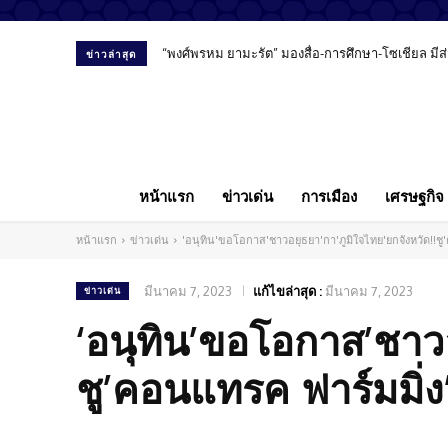
“พงศ์พรหม ยามะรัต” มองสื่อ-การศึกษา-โซเชียล ม
ข่าวล่าสุด
หน้าแรก
ข่าวเด่น
การเมือง
เศรษฐกิจ
หน้าแรก
ข่าวเด่น
'อนุทิน'ขอโอกาส'ชาวอยุธยา'กา'ภูมิใจไทย'ยกจังหวัด!!ชู
มีนาคม 7, 2023
แก้ไขล่าสุด :
มีนาคม 7, 2023
ข่าวเด่น
‘อนุทิน’ขอโอกาส’ชาวอ
ชู’คอนแทรค ฟาร์มมิ่ง