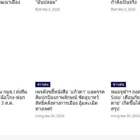
ัฒนาเมือง
“มันปลอม”
กำลังเป็นจริง
สิงหาคม 3, 2026
สิงหาคม 3, 2026
ข่าวเด่น
ข่าวเด่น
ม กมธ.! ส่งทีม
เพจดังขยี้หนังสือ ‘แก้วตา’ แฉพรรค
หมอจุฬาฯ ถอด
ดีฉ้อโกง-ฟอก
ส้มปกป้องภาพลักษณ์ ซัดอุบาทว์
Solo’ เตือนภั
 3 ส.ค.
ลัทธิคลั่งทางการเมือง อุ้มละเมิด
ตาย’ เกิดขึ้นได
ทางเพศ!
สรุป
กรกฎาคม 30, 2026
กรกฎาคม 30, 2026