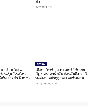
ตัว
สิงหาคม 3, 2026
ข่าวเด่น
บทเรียน ‘ฮลุน
เดือด! “พรชัย มาระเนตร์” ซัดเอก
ยซ่อนเร้น ‘โรคไหล
นัฏ ปมราคาน้ำมัน ก่อนลั่นถึง “ลอรี่
้จริง ย้ำอย่าเพิ่งด่วน
พงศ์พล” อย่าดูถูกคนเคยร่วมงาน
กรกฎาคม 28, 2026