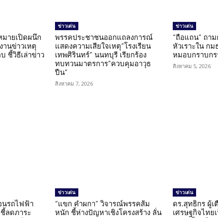
ข่าวเด่น
ข่าวเด่น
มายเปิดผนึก
พรรคประชาชนออกแถลงการณ์
“ถือแถน” ถาม
งานข่าวเหตุ
แสดงความเสียใจเหตุ”โรงเรียน
หัวเราะใน กมธ
ชี้วิธีเล่าข่าว
เทพศิรินทร์” นนทบุรี เรียกร้อง
หมอบกราบกรร
ทบทวนมาตรการ”ควบคุมอาวุธ
สิงหาคม 5, 2026
ปืน”
สิงหาคม 7, 2026
ข่าวเด่น
ข่าวเด่น
โอนรถไฟฟ้า
“แขก คำผกา” วิจารณ์พรรคส้ม
ดร.สุทธิกร ผู้
 ชี้ลดภาระ
หนัก ชี้ห่างปัญหาเชิงโครงสร้าง ลั่น
เศรษฐกิจไทยเป