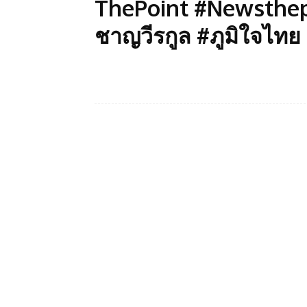
ThePoint #Newsthepo
ชาญวีรกูล #ภูมิใจไทย 
Facebook
แบ่งปัน