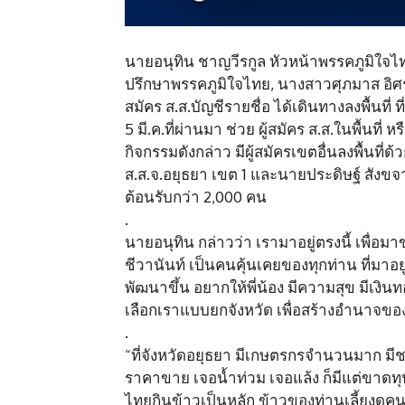
นายอนุทิน ชาญวีรกูล หัวหน้าพรรคภูมิใจไ
ปรึกษาพรรคภูมิใจไทย, นางสาวศุภมาส อิศรภ
สมัคร ส.ส.บัญชีรายชื่อ ได้เดินทางลงพื้นที่ 
5 มี.ค.ที่ผ่านมา ช่วย ผู้สมัคร ส.ส.ในพื้นที่
กิจกรรมดังกล่าว มีผู้สมัครเขตอื่นลงพื้นที่ด้ว
ส.ส.จ.อยุธยา เขต 1 และนายประดิษฐ์ สังขจาย
ต้อนรับกว่า 2,000 คน
.
นายอนุทิน กล่าวว่า เรามาอยู่ตรงนี้ เพื
ชีวานันท์ เป็นคนคุ้นเคยของทุกท่าน ที่มาอ
พัฒนาขึ้น อยากให้พี่น้อง มีความสุข มีเงิน
เลือกเราแบบยกจังหวัด เพื่อสร้างอำนาจขอ
.
“ที่จังหวัดอยุธยา มีเกษตรกรจำนวนมาก มี
ราคาขาย เจอน้ำท่วม เจอแล้ง ก็มีแต่ขาดทุ
ไทยกินข้าวเป็นหลัก ข้าวของท่านเลี้ยงดูคน