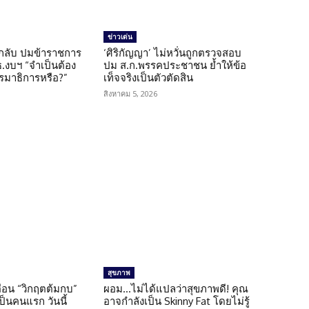
ข่าวเด่น
กลับ ปมข้าราชการ
‘ศิริกัญญา’ ไม่หวั่นถูกตรวจสอบ
.งบฯ “จำเป็นต้อง
ปม ส.ก.พรรคประชาชน ย้ำให้ข้อ
มาธิการหรือ?”
เท็จจริงเป็นตัวตัดสิน
สิงหาคม 5, 2026
สุขภาพ
เตือน “วิกฤตต้มกบ”
ผอม…ไม่ได้แปลว่าสุขภาพดี! คุณ
็นคนแรก วันนี้
อาจกำลังเป็น Skinny Fat โดยไม่รู้