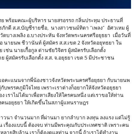
ทย พร้อมคณะผู้บริหาร นายสรอรรถ กลิ่นประทุม ประธานที่
ักดี ส.ส.บัญชีรายชื่อ, นางสาวชนม์ทิดา “เพลง” อัศวเหม ผู้
ที่วัดบางเพลิง อ.บางประหัน จังหวัดพระนครศรีอยุธยา เมื่อวันที่
 หรือ นายนพ ชีวานันท์ ผู้สมัคร ส.ส.เขต 2 จังหวัดอยุทธยา ใน
ย เช่น นายเกื้อกูล ด่านชัยวิจิตร ผู้สมัครรับเลือกตั้ง
 ผู้สมัครรับเลือกตั้ง ส.ส. จ.อยุธยา เขต 5 มีประชาชน
่อมาขอคะแนนจากพี่น้องชาวจังหวัดพระนครศรีอยุธยา กับนายนพ
ยู่กับพรรคภูมิใจไทย เพราะเราต่างก็อยากให้จังหวัดอยุธยา
ทอง เราไม่ได้มาเพื่อหาเสียงให้ใครคนหนึ่ง แต่เราขอให้ท่าน
งคนอยุธยา ให้เกิดขึ้นในสภาผู้แทนราษฎร
ชาวนา จำนวนมาก ที่ผ่านมา ยากลำบาก ลงทุน ลงแรง แต่ไม่รู้
น เรื่องแบบนี้ ต้องจบ ท่านมีพระคุณกับประเทศชาติ เพราะคน
หลายสิบล้าน เราก็ต้องดูแลท่าน จากนี้ ถ้าเราได้ทำงาน