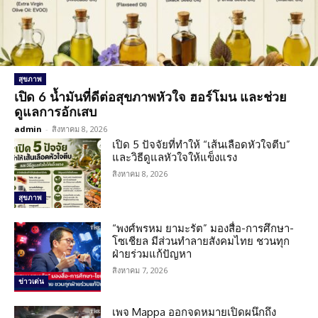
สุขภาพ
เปิด 6 น้ำมันที่ดีต่อสุขภาพหัวใจ ฮอร์โมน และช่วย
ดูแลการอักเสบ
admin
-
สิงหาคม 8, 2026
เปิด 5 ปัจจัยที่ทำให้ “เส้นเลือดหัวใจตีบ”
และวิธีดูแลหัวใจให้แข็งแรง
สิงหาคม 8, 2026
สุขภาพ
“พงศ์พรหม ยามะรัต” มองสื่อ-การศึกษา-
โซเชียล มีส่วนทำลายสังคมไทย ชวนทุก
ฝ่ายร่วมแก้ปัญหา
สิงหาคม 7, 2026
ข่าวเด่น
เพจ Mappa ออกจดหมายเปิดผนึกถึง