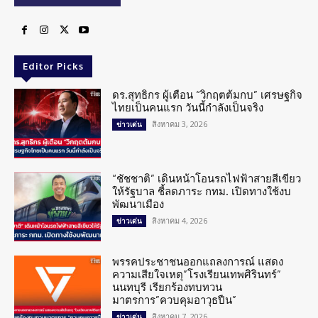
Editor Picks
ดร.สุทธิกร ผู้เตือน “วิกฤตต้มกบ” เศรษฐกิจ
ไทยเป็นคนแรก วันนี้กำลังเป็นจริง
สิงหาคม 3, 2026
ข่าวเด่น
“ชัชชาติ” เดินหน้าโอนรถไฟฟ้าสายสีเขียว
ให้รัฐบาล ชี้ลดภาระ กทม. เปิดทางใช้งบ
พัฒนาเมือง
สิงหาคม 4, 2026
ข่าวเด่น
พรรคประชาชนออกแถลงการณ์ แสดง
ความเสียใจเหตุ”โรงเรียนเทพศิรินทร์”
นนทบุรี เรียกร้องทบทวน
มาตรการ”ควบคุมอาวุธปืน”
สิงหาคม 7, 2026
ข่าวเด่น