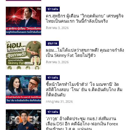
ข่าวเด่น
ดร.สุทธิกร ผู้เตือน “วิกฤตต้มกบ” เศรษฐกิจ
ไทยเป็นคนแรก วันนี้กำลังเป็นจริง
สิงหาคม 3, 2026
สุขภาพ
ผอม…ไม่ได้แปลว่าสุขภาพดี! คุณอาจกำลัง
เป็น Skinny Fat โดยไม่รู้ตัว
สิงหาคม 3, 2026
ข่าวเด่น
ชี้หน้าใครทำไมเข้าตัว! ‘โจ มณฑานี’ งัด
สถิติโกงสอบ ‘โรม’ ยัน จ.ติดอันดับโกง ส้ม
ก็ติดอันดับ
กรกฎาคม 31, 2026
ข่าวเด่น
‘ภาวุธ’ อ้างติดประชุม กมธ.! ส่งทีมงาน
เลื่อน DSI อีก คดีฉ้อโกง-ฟอกเงิน Forex
ยันเข้าพบ 3 ส.ค. แน่นอน