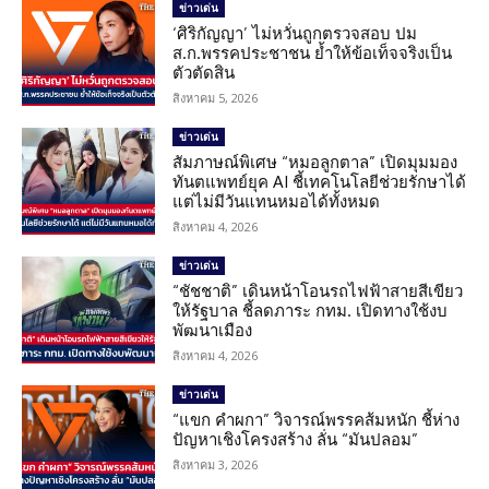
ข่าวเด่น
‘ศิริกัญญา’ ไม่หวั่นถูกตรวจสอบ ปม
ส.ก.พรรคประชาชน ย้ำให้ข้อเท็จจริงเป็น
ตัวตัดสิน
สิงหาคม 5, 2026
ข่าวเด่น
สัมภาษณ์พิเศษ “หมอลูกตาล” เปิดมุมมอง
ทันตแพทย์ยุค AI ชี้เทคโนโลยีช่วยรักษาได้
แต่ไม่มีวันแทนหมอได้ทั้งหมด
สิงหาคม 4, 2026
ข่าวเด่น
“ชัชชาติ” เดินหน้าโอนรถไฟฟ้าสายสีเขียว
ให้รัฐบาล ชี้ลดภาระ กทม. เปิดทางใช้งบ
พัฒนาเมือง
สิงหาคม 4, 2026
ข่าวเด่น
“แขก คำผกา” วิจารณ์พรรคส้มหนัก ชี้ห่าง
ปัญหาเชิงโครงสร้าง ลั่น “มันปลอม”
สิงหาคม 3, 2026