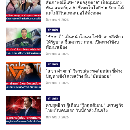
สัมภาษณ์พิเศษ “หมอลูกตาล” เปิดมุมมอง
ทันตแพทย์ยุค AI ชี้เทคโนโลยีช่วยรักษาได้
แต่ไม่มีวันแทนหมอได้ทั้งหมด
สิงหาคม 4, 2026
ข่าวเด่น
“ชัชชาติ” เดินหน้าโอนรถไฟฟ้าสายสีเขียว
ให้รัฐบาล ชี้ลดภาระ กทม. เปิดทางใช้งบ
พัฒนาเมือง
สิงหาคม 4, 2026
ข่าวเด่น
“แขก คำผกา” วิจารณ์พรรคส้มหนัก ชี้ห่าง
ปัญหาเชิงโครงสร้าง ลั่น “มันปลอม”
สิงหาคม 3, 2026
ข่าวเด่น
ดร.สุทธิกร ผู้เตือน “วิกฤตต้มกบ” เศรษฐกิจ
ไทยเป็นคนแรก วันนี้กำลังเป็นจริง
สิงหาคม 3, 2026