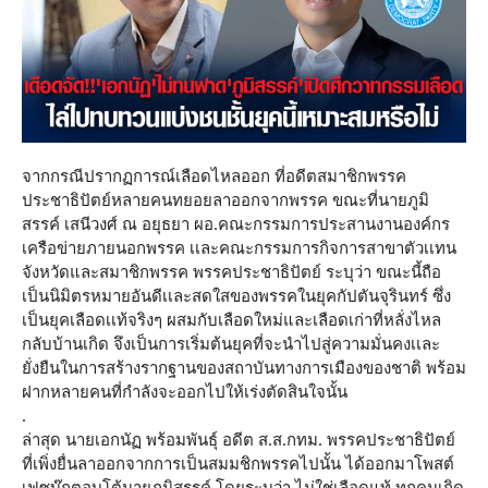
จากกรณีปรากฏการณ์เลือดไหลออก ที่อดีตสมาชิกพรรค
ประชาธิปัตย์หลายคนทยอยลาออกจากพรรค ขณะที่นายภูมิ
สรรค์ เสนีวงศ์ ณ อยุธยา ผอ.คณะกรรมการประสานงานองค์กร
เครือข่ายภายนอกพรรค เเละคณะกรรมการกิจการสาขาตัวเเทน
จังหวัดและสมาชิกพรรค พรรคประชาธิปัตย์ ระบุว่า ขณะนี้ถือ
เป็นนิมิตรหมายอันดีเเละสดใสของพรรคในยุคกัปตันจุรินทร์ ซึ่ง
เป็นยุคเลือดเเท้จริงๆ ผสมกับเลือดใหม่และเลือดเก่าที่หลั่งไหล
กลับบ้านเกิด จึงเป็นการเริ่มต้นยุคที่จะนำไปสู่ความมั่นคงเเละ
ยั่งยืนในการสร้างรากฐานของสถาบันทางการเมืองของชาติ พร้อม
ฝากหลายคนที่กำลังจะออกไปให้เร่งตัดสินใจนั้น
.
ล่าสุด นายเอกนัฏ พร้อมพันธุ์ อดีต ส.ส.กทม. พรรคประชาธิปัตย์
ที่เพิ่งยื่นลาออกจากการเป็นสมมชิกพรรคไปนั้น ได้ออกมาโพสต์
เฟซบุ๊กตอบโต้นายภูมิสรรค์ โดยระบุว่า ไม่ใช่เลือดแท้ ทุกคนเกิด