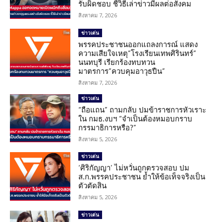
รับผิดชอบ ชี้วิธีเล่าข่าวมีผลต่อสังคม
สิงหาคม 7, 2026
ข่าวเด่น
พรรคประชาชนออกแถลงการณ์ แสดง
ความเสียใจเหตุ”โรงเรียนเทพศิรินทร์”
นนทบุรี เรียกร้องทบทวน
มาตรการ”ควบคุมอาวุธปืน”
สิงหาคม 7, 2026
ข่าวเด่น
“ถือแถน” ถามกลับ ปมข้าราชการหัวเราะ
ใน กมธ.งบฯ “จำเป็นต้องหมอบกราบ
กรรมาธิการหรือ?”
สิงหาคม 5, 2026
ข่าวเด่น
‘ศิริกัญญา’ ไม่หวั่นถูกตรวจสอบ ปม
ส.ก.พรรคประชาชน ย้ำให้ข้อเท็จจริงเป็น
ตัวตัดสิน
สิงหาคม 5, 2026
ข่าวเด่น