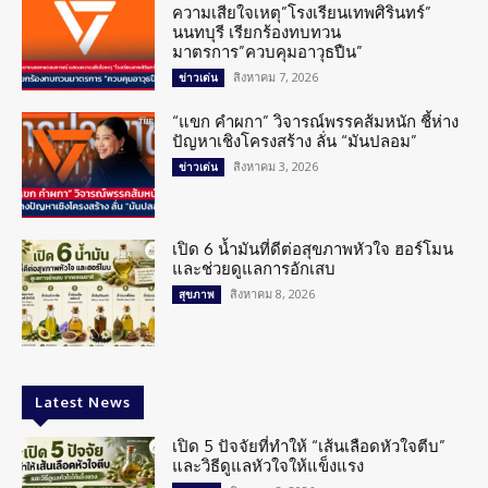
ความเสียใจเหตุ”โรงเรียนเทพศิรินทร์”
นนทบุรี เรียกร้องทบทวน
มาตรการ”ควบคุมอาวุธปืน”
สิงหาคม 7, 2026
ข่าวเด่น
“แขก คำผกา” วิจารณ์พรรคส้มหนัก ชี้ห่าง
ปัญหาเชิงโครงสร้าง ลั่น “มันปลอม”
สิงหาคม 3, 2026
ข่าวเด่น
เปิด 6 น้ำมันที่ดีต่อสุขภาพหัวใจ ฮอร์โมน
และช่วยดูแลการอักเสบ
สิงหาคม 8, 2026
สุขภาพ
Latest News
เปิด 5 ปัจจัยที่ทำให้ “เส้นเลือดหัวใจตีบ”
และวิธีดูแลหัวใจให้แข็งแรง