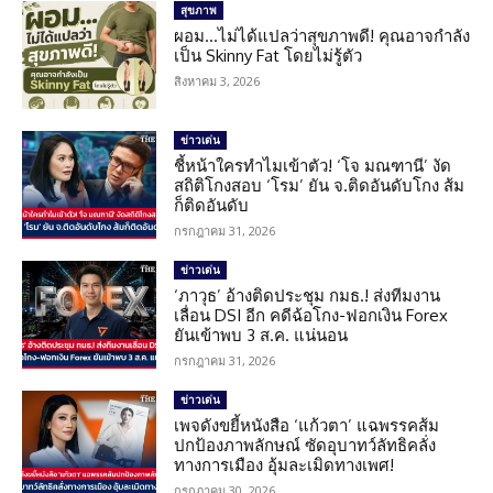
สุขภาพ
ผอม…ไม่ได้แปลว่าสุขภาพดี! คุณอาจกำลัง
เป็น Skinny Fat โดยไม่รู้ตัว
สิงหาคม 3, 2026
ข่าวเด่น
ชี้หน้าใครทำไมเข้าตัว! ‘โจ มณฑานี’ งัด
สถิติโกงสอบ ‘โรม’ ยัน จ.ติดอันดับโกง ส้ม
ก็ติดอันดับ
กรกฎาคม 31, 2026
ข่าวเด่น
‘ภาวุธ’ อ้างติดประชุม กมธ.! ส่งทีมงาน
เลื่อน DSI อีก คดีฉ้อโกง-ฟอกเงิน Forex
ยันเข้าพบ 3 ส.ค. แน่นอน
กรกฎาคม 31, 2026
ข่าวเด่น
เพจดังขยี้หนังสือ ‘แก้วตา’ แฉพรรคส้ม
ปกป้องภาพลักษณ์ ซัดอุบาทว์ลัทธิคลั่ง
ทางการเมือง อุ้มละเมิดทางเพศ!
กรกฎาคม 30, 2026