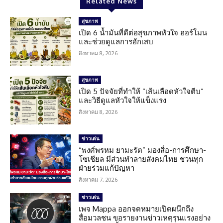
Related News
สุขภาพ
เปิด 6 น้ำมันที่ดีต่อสุขภาพหัวใจ ฮอร์โมน
และช่วยดูแลการอักเสบ
สิงหาคม 8, 2026
สุขภาพ
เปิด 5 ปัจจัยที่ทำให้ “เส้นเลือดหัวใจตีบ”
และวิธีดูแลหัวใจให้แข็งแรง
สิงหาคม 8, 2026
ข่าวเด่น
“พงศ์พรหม ยามะรัต” มองสื่อ-การศึกษา-
โซเชียล มีส่วนทำลายสังคมไทย ชวนทุก
ฝ่ายร่วมแก้ปัญหา
สิงหาคม 7, 2026
ข่าวเด่น
เพจ Mappa ออกจดหมายเปิดผนึกถึง
สื่อมวลชน ขอรายงานข่าวเหตุรุนแรงอย่าง