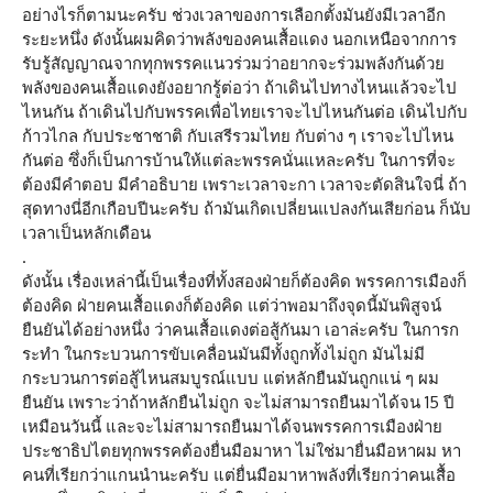
อย่างไรก็ตามนะครับ ช่วงเวลาของการเลือกตั้งมันยังมีเวลาอีก
ระยะหนึ่ง ดังนั้นผมคิดว่าพลังของคนเสื้อแดง นอกเหนือจากการ
รับรู้สัญญาณจากทุกพรรคแนวร่วมว่าอยากจะร่วมพลังกันด้วย
พลังของคนเสื้อแดงยังอยากรู้ต่อว่า ถ้าเดินไปทางไหนแล้วจะไป
ไหนกัน ถ้าเดินไปกับพรรคเพื่อไทยเราจะไปไหนกันต่อ เดินไปกับ
ก้าวไกล กับประชาชาติ กับเสรีรวมไทย กับต่าง ๆ เราจะไปไหน
กันต่อ ซึ่งก็เป็นการบ้านให้แต่ละพรรคนั่นแหละครับ ในการที่จะ
ต้องมีคำตอบ มีคำอธิบาย เพราะเวลาจะกา เวลาจะตัดสินใจนี่ ถ้า
สุดทางนี่อีกเกือบปีนะครับ ถ้ามันเกิดเปลี่ยนแปลงกันเสียก่อน ก็นับ
เวลาเป็นหลักเดือน
.
ดังนั้น เรื่องเหล่านี้เป็นเรื่องที่ทั้งสองฝ่ายก็ต้องคิด พรรคการเมืองก็
ต้องคิด ฝ่ายคนเสื้อแดงก็ต้องคิด แต่ว่าพอมาถึงจุดนี้มันพิสูจน์
ยืนยันได้อย่างหนึ่ง ว่าคนเสื้อแดงต่อสู้กันมา เอาล่ะครับ ในการก
ระทำ ในกระบวนการขับเคลื่อนมันมีทั้งถูกทั้งไม่ถูก มันไม่มี
กระบวนการต่อสู้ไหนสมบูรณ์แบบ แต่หลักยืนมันถูกแน่ ๆ ผม
ยืนยัน เพราะว่าถ้าหลักยืนไม่ถูก จะไม่สามารถยืนมาได้จน 15 ปี
เหมือนวันนี้ และจะไม่สามารถยืนมาได้จนพรรคการเมืองฝ่าย
ประชาธิปไตยทุกพรรคต้องยื่นมือมาหา ไม่ใช่มายื่นมือหาผม หา
คนที่เรียกว่าแกนนำนะครับ แต่ยื่นมือมาหาพลังที่เรียกว่าคนเสื้อ