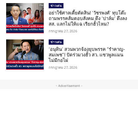
ข่าวเด่น
อย่าใช้ศาลเตี้ยตัดสิน! ‘วัชรพงศ์’ ทุบโต๊ะ
ถามพรรคส้มตอบสังคม ดึง ‘ปาล์ม’ ดึงลง
สส. แลกไม่ให้แฉ เรียกฮั้วไหม?
กรกฎาคม 27, 2026
ข่าวเด่น
‘อนุทิน’ สวนพวกจ้องยุบพรรค “รำคาญ-
สมเพช”! ปัดร่วมวงฮั้ว สว. แซวพูลแมน
ไม่มีกอไผ่
กรกฎาคม 27, 2026
- Advertisement -