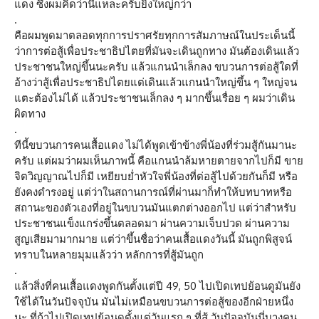
แดง ซึ่งผมคิดว่านี่แหละครับยิ่งใหญ่กว่า
.
คือผมพูดมาตลอดทุกการปราศรัยทุกการสัมภาษณ์ในประเด็นนี้
ว่าการต่อสู้เพื่อประชาธิปไตยที่มันจะเดินถูกทาง มันต้องเดินแล้ว
ประชาชนใหญ่ขึ้นนะครับ แล้วแกนนำเล็กลง ขบวนการต่อสู้ใดที่
อ้างว่าสู้เพื่อประชาธิปไตยแต่เดินแล้วแกนนำใหญ่ขึ้น ๆ ใหญ่จน
แตะต้องไม่ได้ แล้วประชาชนเล็กลง ๆ มากขึ้นเรื่อย ๆ ผมว่าเดิน
ผิดทาง
.
ทีนี้ขบวนการคนเสื้อแดง ไม่ได้พูดเข้าข้างพี่น้องที่ร่วมสู้กันมานะ
ครับ แต่ผมว่าผมเห็นภาพนี้ คือแกนนำล้มหายตายจากไปก็มี ขาย
จิตวิญญาณไปก็มี เหยียบย่ำหัวใจพี่น้องที่ต่อสู้ไปด้วยกันก็มี หรือ
ยังคงดำรงอยู่ แต่ว่าในสถานการณ์ที่ผ่านมาก็ทำให้บทบาทหรือ
สถานะของตัวเองที่อยู่ในขบวนมันแตกต่างออกไป แต่ว่าสำหรับ
ประชาชนแข็งแกร่งขึ้นตลอดมา ผ่านความเจ็บปวด ผ่านความ
สูญเสียมามากมาย แต่ว่าขึ้นชื่อว่าคนเสื้อแดงวันนี้ มันถูกพิสูจน์
ทราบในหลายมุมแล้วว่า หลักการที่สู้มันถูก
.
แล้วสิ่งที่คนเสื้อแดงพูดกันตั้งแต่ปี 49, 50 ไปเปิดเทปย้อนดูมันยัง
ใช้ได้ในวันปัจจุบัน มันไม่เหมือนขบวนการต่อสู้ของอีกฝ่ายหนึ่ง
นะ ที่ถ้าไปเปิดเทปย้อนดูตั้งแต่วันแรก ๆ ที่สู้ วันปัจจุบันนี่บางคน