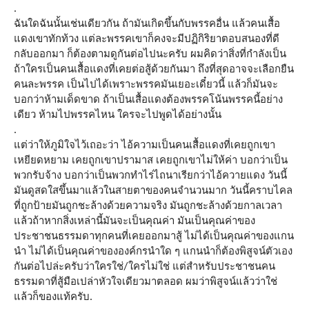
.
ฉันใดฉันนั้นเช่นเดียวกัน ถ้ามันเกิดขึ้นกับพรรคอื่น แล้วคนเสื้อ
แดงเขาทักท้วง แต่ละพรรคเขาก็คงจะมีปฏิกิริยาตอบสนองที่ดี
กลับออกมา ก็ต้องตามดูกันต่อไปนะครับ ผมคิดว่าสิ่งที่กำลังเป็น
ถ้าใครเป็นคนเสื้อแดงที่เคยต่อสู้ด้วยกันมา ถึงที่สุดอาจจะเลือกยืน
คนละพรรค เป็นไปได้เพราะพรรคมันเยอะเดี๋ยวนี้ แล้วก็มันจะ
บอกว่าห้ามเด็ดขาด ถ้าเป็นเสื้อแดงต้องพรรคโน้นพรรคนี้อย่าง
เดียว ห้ามไปพรรคไหน ใครจะไปพูดได้อย่างนั้น
.
แต่ว่าให้ภูมิใจไว้เถอะว่า ไอ้ความเป็นคนเสื้อแดงที่เคยถูกเขา
เหยียดหยาม เคยถูกเขาปรามาส เคยถูกเขาไม่ให้ค่า บอกว่าเป็น
พวกรับจ้าง บอกว่าเป็นพวกทำไร่ไถนาเรียกว่าไอ้ควายแดง วันนี้
มันดูสดใสขึ้นมาแล้วในสายตาของคนจำนวนมาก วันนี้คราบไคล
ที่ถูกป้ายมันถูกชะล้างด้วยความจริง มันถูกชะล้างด้วยกาลเวลา
แล้วถ้าหากสิ่งเหล่านี้มันจะเป็นคุณค่า มันเป็นคุณค่าของ
ประชาชนธรรมดาทุกคนที่เคยออกมาสู้ ไม่ได้เป็นคุณค่าของแกน
นำ ไม่ได้เป็นคุณค่าขององค์กรนำใด ๆ แกนนำก็ต้องพิสูจน์ตัวเอง
กันต่อไปล่ะครับว่าใครใช่/ใครไม่ใช่ แต่สำหรับประชาชนคน
ธรรมดาที่สู้มือเปล่าหัวใจเดียวมาตลอด ผมว่าพิสูจน์แล้วว่าใช่
แล้วก็ของแท้ครับ.