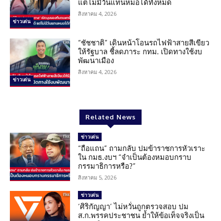
แต่ไม่มีวันแทนหมอได้ทั้งหมด
สิงหาคม 4, 2026
ข่าวเด่น
“ชัชชาติ” เดินหน้าโอนรถไฟฟ้าสายสีเขียว
ให้รัฐบาล ชี้ลดภาระ กทม. เปิดทางใช้งบ
พัฒนาเมือง
สิงหาคม 4, 2026
ข่าวเด่น
Related News
ข่าวเด่น
“ถือแถน” ถามกลับ ปมข้าราชการหัวเราะ
ใน กมธ.งบฯ “จำเป็นต้องหมอบกราบ
กรรมาธิการหรือ?”
สิงหาคม 5, 2026
ข่าวเด่น
‘ศิริกัญญา’ ไม่หวั่นถูกตรวจสอบ ปม
ส.ก.พรรคประชาชน ย้ำให้ข้อเท็จจริงเป็น