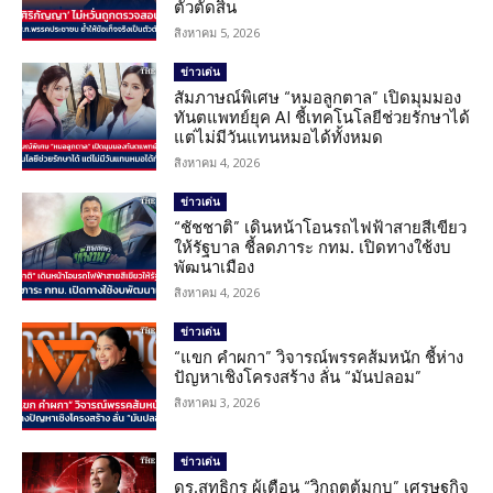
ตัวตัดสิน
สิงหาคม 5, 2026
ข่าวเด่น
สัมภาษณ์พิเศษ “หมอลูกตาล” เปิดมุมมอง
ทันตแพทย์ยุค AI ชี้เทคโนโลยีช่วยรักษาได้
แต่ไม่มีวันแทนหมอได้ทั้งหมด
สิงหาคม 4, 2026
ข่าวเด่น
“ชัชชาติ” เดินหน้าโอนรถไฟฟ้าสายสีเขียว
ให้รัฐบาล ชี้ลดภาระ กทม. เปิดทางใช้งบ
พัฒนาเมือง
สิงหาคม 4, 2026
ข่าวเด่น
“แขก คำผกา” วิจารณ์พรรคส้มหนัก ชี้ห่าง
ปัญหาเชิงโครงสร้าง ลั่น “มันปลอม”
สิงหาคม 3, 2026
ข่าวเด่น
ดร.สุทธิกร ผู้เตือน “วิกฤตต้มกบ” เศรษฐกิจ