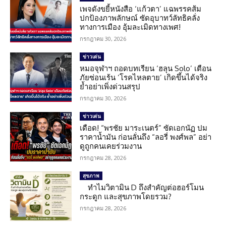
เพจดังขยี้หนังสือ ‘แก้วตา’ แฉพรรคส้ม
ปกป้องภาพลักษณ์ ซัดอุบาทว์ลัทธิคลั่ง
ทางการเมือง อุ้มละเมิดทางเพศ!
กรกฎาคม 30, 2026
ข่าวเด่น
หมอจุฬาฯ ถอดบทเรียน ‘ฮลุน Solo’ เตือน
ภัยซ่อนเร้น ‘โรคไหลตาย’ เกิดขึ้นได้จริง
ย้ำอย่าเพิ่งด่วนสรุป
กรกฎาคม 30, 2026
ข่าวเด่น
เดือด! “พรชัย มาระเนตร์” ซัดเอกนัฏ ปม
ราคาน้ำมัน ก่อนลั่นถึง “ลอรี่ พงศ์พล” อย่า
ดูถูกคนเคยร่วมงาน
กรกฎาคม 28, 2026
สุขภาพ
ทำไมวิตามิน D ถึงสำคัญต่อฮอร์โมน
กระดูก และสุขภาพโดยรวม?
กรกฎาคม 28, 2026