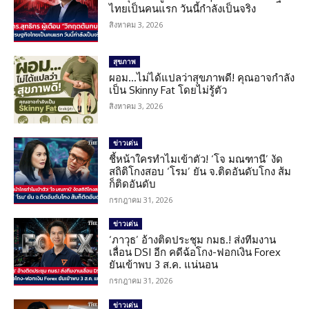
ไทยเป็นคนแรก วันนี้กำลังเป็นจริง
สิงหาคม 3, 2026
สุขภาพ
ผอม…ไม่ได้แปลว่าสุขภาพดี! คุณอาจกำลัง
เป็น Skinny Fat โดยไม่รู้ตัว
สิงหาคม 3, 2026
ข่าวเด่น
ชี้หน้าใครทำไมเข้าตัว! ‘โจ มณฑานี’ งัด
สถิติโกงสอบ ‘โรม’ ยัน จ.ติดอันดับโกง ส้ม
ก็ติดอันดับ
กรกฎาคม 31, 2026
ข่าวเด่น
‘ภาวุธ’ อ้างติดประชุม กมธ.! ส่งทีมงาน
เลื่อน DSI อีก คดีฉ้อโกง-ฟอกเงิน Forex
ยันเข้าพบ 3 ส.ค. แน่นอน
กรกฎาคม 31, 2026
ข่าวเด่น