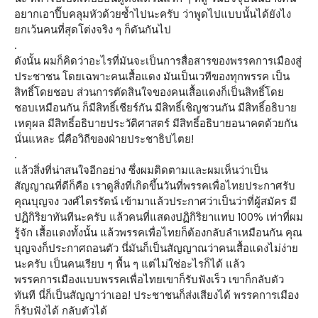
อยากเอาปี๊บคลุมหัวด้วยซ้ำไปนะครับ ว่าพูดไปแบบนั้นได้ยังไง
ยกเว้นคนที่สุดโต่งจริง ๆ ก็ดันกันไป
.
ดังนั้น ผมก็คิดว่าอะไรที่มันจะเป็นการสื่อสารของพรรคการเมืองสู่
ประชาชน โดยเฉพาะคนเสื้อแดง มันเป็นเวทีของทุกพรรค เป็น
สิทธิ์โดยชอบ ส่วนการตัดสินใจของคนเสื้อแดงก็เป็นสิทธิ์โดย
ชอบเหมือนกัน ก็มีสิทธิ์เชียร์กัน มีสิทธิ์เชิญชวนกัน มีสิทธิ์อธิบาย
เหตุผล มีสิทธิ์อธิบายประวัติศาสตร์ มีสิทธิ์อธิบายอนาคตด้วยกัน
นั่นแหละ นี่คือวิถีของฝ่ายประชาธิปไตย!
.
แล้วสิ่งที่น่าสนใจอีกอย่าง ซึ่งผมติดตามและผมเห็นว่าเป็น
สัญญาณที่ดีก็คือ เราดูสิ่งที่เกิดขึ้นวันที่พรรคเพื่อไทยประกาศรับ
คุณบุญจง วงศ์ไตรรัตน์ เข้ามาแล้วประกาศว่าเป็นว่าที่ผู้สมัคร มี
ปฏิกิริยาทันทีนะครับ แล้วคนที่แสดงปฏิกิริยาแทบ 100% เท่าที่ผม
รู้จัก เสื้อแดงทั้งนั้น แล้วพรรคเพื่อไทยก็ต้องกลับลำเหมือนกัน คุณ
บุญจงก็ประกาศถอนตัว นี่มันก็เป็นสัญญาณว่าคนเสื้อแดงไม่ง่าย
นะครับ เป็นคนเรียบ ๆ พื้น ๆ แต่ไม่ใช่อะไรก็ได้ แล้ว
พรรคการเมืองแบบพรรคเพื่อไทยเขาก็รับฟังเร็ว เขาก็กลับตัว
ทันที นี่ก็เป็นสัญญาว่าเออ! ประชาชนก็ส่งเสียงได้ พรรคการเมือง
ก็รับฟังได้ กลับตัวได้