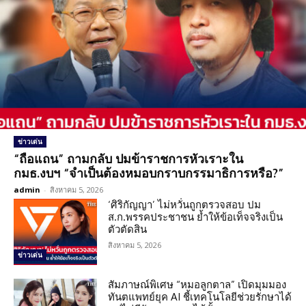
ข่าวเด่น
“ถือแถน” ถามกลับ ปมข้าราชการหัวเราะใน
กมธ.งบฯ “จำเป็นต้องหมอบกราบกรรมาธิการหรือ?”
admin
-
สิงหาคม 5, 2026
‘ศิริกัญญา’ ไม่หวั่นถูกตรวจสอบ ปม
ส.ก.พรรคประชาชน ย้ำให้ข้อเท็จจริงเป็น
ตัวตัดสิน
สิงหาคม 5, 2026
ข่าวเด่น
สัมภาษณ์พิเศษ “หมอลูกตาล” เปิดมุมมอง
ทันตแพทย์ยุค AI ชี้เทคโนโลยีช่วยรักษาได้