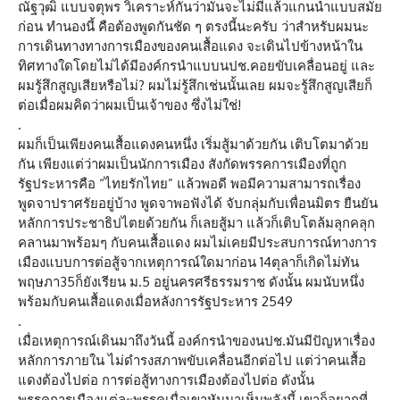
ณัฐวุฒิ แบบจตุพร วิเคราะห์กันว่ามันจะไม่มีแล้วแกนนำแบบสมัย
ก่อน ทำนองนี้ คือต้องพูดกันชัด ๆ ตรงนี้นะครับ ว่าสำหรับผมนะ
การเดินทางทางการเมืองของคนเสื้อแดง จะเดินไปข้างหน้าใน
ทิศทางใดโดยไม่ได้มีองค์กรนำแบบนปช.คอยขับเคลื่อนอยู่ และ
ผมรู้สึกสูญเสียหรือไม่? ผมไม่รู้สึกเช่นนั้นเลย ผมจะรู้สึกสูญเสียก็
ต่อเมื่อผมคิดว่าผมเป็นเจ้าของ ซึ่งไม่ใช่!
.
ผมก็เป็นเพียงคนเสื้อแดงคนหนึ่ง เริ่มสู้มาด้วยกัน เติบโตมาด้วย
กัน เพียงแต่ว่าผมเป็นนักการเมือง สังกัดพรรคการเมืองที่ถูก
รัฐประหารคือ “ไทยรักไทย” แล้วพอดี พอมีความสามารถเรื่อง
พูดจาปราศรัยอยู่บ้าง พูดจาพอฟังได้ จับกลุ่มกับเพื่อนมิตร ยืนยัน
หลักการประชาธิปไตยด้วยกัน ก็เลยสู้มา แล้วก็เติบโตล้มลุกคลุก
คลานมาพร้อมๆ กับคนเสื้อแดง ผมไม่เคยมีประสบการณ์ทางการ
เมืองแบบการต่อสู้จากเหตุการณ์ใดมาก่อน 14ตุลาก็เกิดไม่ทัน
พฤษภา35ก็ยังเรียน ม.5 อยู่นครศรีธรรมราช ดังนั้น ผมนับหนึ่ง
พร้อมกับคนเสื้อแดงเมื่อหลังการรัฐประหาร 2549
.
เมื่อเหตุการณ์เดินมาถึงวันนี้ องค์กรนำของนปช.มันมีปัญหาเรื่อง
หลักการภายใน ไม่ดำรงสภาพขับเคลื่อนอีกต่อไป แต่ว่าคนเสื้อ
แดงต้องไปต่อ การต่อสู้ทางการเมืองต้องไปต่อ ดังนั้น
พรรคการเมืองแต่ละพรรคเมื่อเขาหันมาเห็นพลังนี้ เขาก็อยากที่