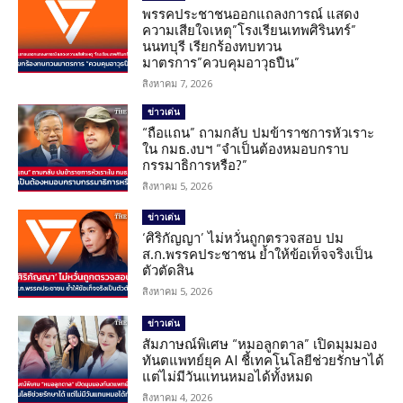
พรรคประชาชนออกแถลงการณ์ แสดง
ความเสียใจเหตุ”โรงเรียนเทพศิรินทร์”
นนทบุรี เรียกร้องทบทวน
มาตรการ”ควบคุมอาวุธปืน”
สิงหาคม 7, 2026
ข่าวเด่น
“ถือแถน” ถามกลับ ปมข้าราชการหัวเราะ
ใน กมธ.งบฯ “จำเป็นต้องหมอบกราบ
กรรมาธิการหรือ?”
สิงหาคม 5, 2026
ข่าวเด่น
‘ศิริกัญญา’ ไม่หวั่นถูกตรวจสอบ ปม
ส.ก.พรรคประชาชน ย้ำให้ข้อเท็จจริงเป็น
ตัวตัดสิน
สิงหาคม 5, 2026
ข่าวเด่น
สัมภาษณ์พิเศษ “หมอลูกตาล” เปิดมุมมอง
ทันตแพทย์ยุค AI ชี้เทคโนโลยีช่วยรักษาได้
แต่ไม่มีวันแทนหมอได้ทั้งหมด
สิงหาคม 4, 2026