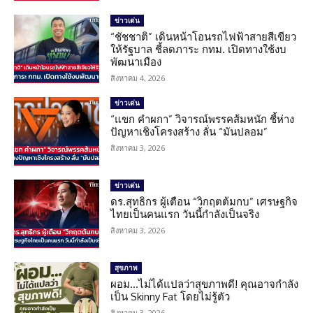
ข่าวเด่น
“ชัชชาติ” เดินหน้าโอนรถไฟฟ้าสายสีเขียว
ให้รัฐบาล ชี้ลดภาระ กทม. เปิดทางใช้งบ
พัฒนาเมือง
สิงหาคม 4, 2026
ข่าวเด่น
“แขก คำผกา” วิจารณ์พรรคส้มหนัก ชี้ห่าง
ปัญหาเชิงโครงสร้าง ลั่น “มันปลอม”
สิงหาคม 3, 2026
ข่าวเด่น
ดร.สุทธิกร ผู้เตือน “วิกฤตต้มกบ” เศรษฐกิจ
ไทยเป็นคนแรก วันนี้กำลังเป็นจริง
สิงหาคม 3, 2026
สุขภาพ
ผอม…ไม่ได้แปลว่าสุขภาพดี! คุณอาจกำลัง
เป็น Skinny Fat โดยไม่รู้ตัว
สิงหาคม 3, 2026