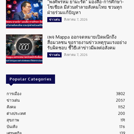
“พงศ์พรหม ยามะรัต” มองสื่อ-การศึกษา-
โซเชียล มีส่วนทำลายสังคมไทย ชวนทุก
ฝ่ายร่วมแก้ปัญหา
สิงหาคม 7, 2026
ข่าวเด่น
เพจ Mappa ออกจดหมายเปิดผนึกถึง
สื่อมวลชน ขอรายงานข่าวเหตุรุนแรงอย่าง
รับผิดชอบ ชี้วิธีเล่าข่าวมีผลต่อสังคม
สิงหาคม 7, 2026
ข่าวเด่น
Popular Categories
การเมือง
3802
ข่าวเด่น
2057
สังคม
1152
ต่างประเทศ
200
สุขภาพ
191
บันเทิง
176
เศรษฐกิจ
139