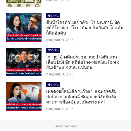
ข่าวเด่น
ชี้หน้าใครทำไมเข้าตัว! ‘โจ มณฑานี’ งัด
สถิติโกงสอบ ‘โรม’ ยัน จ.ติดอันดับโกง ส้ม
ก็ติดอันดับ
กรกฎาคม 31, 2026
ข่าวเด่น
‘ภาวุธ’ อ้างติดประชุม กมธ.! ส่งทีมงาน
เลื่อน DSI อีก คดีฉ้อโกง-ฟอกเงิน Forex
ยันเข้าพบ 3 ส.ค. แน่นอน
กรกฎาคม 31, 2026
ข่าวเด่น
เพจดังขยี้หนังสือ ‘แก้วตา’ แฉพรรคส้ม
ปกป้องภาพลักษณ์ ซัดอุบาทว์ลัทธิคลั่ง
ทางการเมือง อุ้มละเมิดทางเพศ!
กรกฎาคม 30, 2026
- Advertisement -