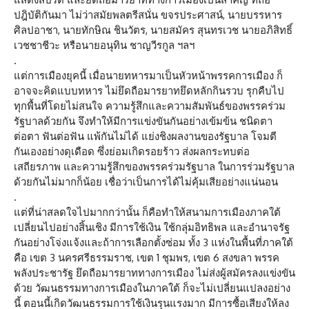
ปฎิบัติกันมา ไม่ว่าสมัยพลตรีสนั่น ขจรประศาสน์, นายบรรหาร
ศิลปอาชา, นายทักษิณ ชินวัตร, นายสมัคร สุนทรเวช นายอภิสิทธิ์
เวชชาชีวะ หรือนายอนุทิน ชาญวีรกูล ฯลฯ
.
แต่การเมืองยุคนี้ เมื่อนายทหารมาเป็นหัวหน้าพรรคการเมือง ก็
อาจจะคิดแบบทหาร ไม่ยึดถือมารยาทยึดหลักกินรวบ รุกคืบไป
ทุกพื้นที่โดยไม่สนใจ ความรู้สึกและความสัมพันธ์ของพรรคร่วม
รัฐบาลด้วยกัน จึงทำให้มีการแข่งขันกันอย่างเข้มข้น ชนิดตา
ต่อตา ฟันต่อฟัน แพ้กันไม่ได้ แย่งชิงผลงานของรัฐบาล โจมตี
กันเองอย่างดุเดือด ซึ่งย่อมเกิดรอยร้าว ส่งผลกระทบต่อ
เสถียรภาพ และความรู้สึกของพรรคร่วมรัฐบาล ในการร่วมรัฐบาล
ด้วยกันไม่มากก็น้อย เชื่อว่าเป็นการได้ไม่คุ้มเสียอย่างแน่นอน
.
แต่ที่น่าสลดใจไปมากกว่านั้น ก็คือทำให้สนามการเมืองภาคใต้
เปลี่ยนไปอย่างสิ้นเชิง มีการใช้เงิน ใช้กลุ่มอิทธิพล และอำนาจรัฐ
กันอย่างโจ่งแจ้งและถ้าการเลือกตั้งซ่อม ทั้ง 3 แห่งในพื้นที่ภาคใต้
คือ เขต 3 นครศรีธรรมราช, เขต 1 ชุมพร, เขต 6 สงขลา พรรค
พลังประชารัฐ ยึดถือมารยาททางการเมือง ไม่ส่งผู้สมัครลงแข่งขัน
ด้วย วัฒนธรรมทางการเมืองในภาคใต้ ก็จะไม่เปลี่ยนแปลงอย่าง
นี้ ตอนนี้เกิดวัฒนธรรมการใช้เงินรุนแรงมาก มีการซื้อเสียงให้ลง