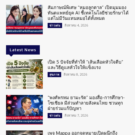
สัมภาษณ์พิเศษ “หมอลูกตาล” เปิดมุมมอง
ทันตแพทย์ยุค AI ชี้เทคโนโลยีช่วยรักษาได้
แต่ไม่มีวันแทนหมอได้ทั้งหมด
สิงหาคม 4, 2026
ข่าวเด่น
Latest News
เปิด 5 ปัจจัยที่ทำให้ “เส้นเลือดหัวใจตีบ”
และวิธีดูแลหัวใจให้แข็งแรง
สิงหาคม 8, 2026
สุขภาพ
“พงศ์พรหม ยามะรัต” มองสื่อ-การศึกษา-
โซเชียล มีส่วนทำลายสังคมไทย ชวนทุก
ฝ่ายร่วมแก้ปัญหา
สิงหาคม 7, 2026
ข่าวเด่น
เพจ Mappa ออกจดหมายเปิดผนึกถึง