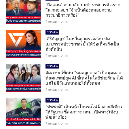
“ถือแถน” ถามกลับ ปมข้าราชการหัวเราะ
ใน กมธ.งบฯ “จำเป็นต้องหมอบกราบ
กรรมาธิการหรือ?”
สิงหาคม 5, 2026
ข่าวเด่น
‘ศิริกัญญา’ ไม่หวั่นถูกตรวจสอบ ปม
ส.ก.พรรคประชาชน ย้ำให้ข้อเท็จจริงเป็น
ตัวตัดสิน
สิงหาคม 5, 2026
ข่าวเด่น
สัมภาษณ์พิเศษ “หมอลูกตาล” เปิดมุมมอง
ทันตแพทย์ยุค AI ชี้เทคโนโลยีช่วยรักษาได้
แต่ไม่มีวันแทนหมอได้ทั้งหมด
สิงหาคม 4, 2026
ข่าวเด่น
“ชัชชาติ” เดินหน้าโอนรถไฟฟ้าสายสีเขียว
ให้รัฐบาล ชี้ลดภาระ กทม. เปิดทางใช้งบ
พัฒนาเมือง
สิงหาคม 4, 2026