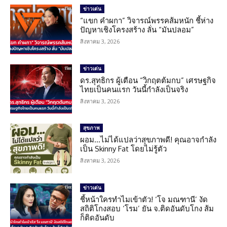
ข่าวเด่น
“แขก คำผกา” วิจารณ์พรรคส้มหนัก ชี้ห่าง
ปัญหาเชิงโครงสร้าง ลั่น “มันปลอม”
สิงหาคม 3, 2026
ข่าวเด่น
ดร.สุทธิกร ผู้เตือน “วิกฤตต้มกบ” เศรษฐกิจ
ไทยเป็นคนแรก วันนี้กำลังเป็นจริง
สิงหาคม 3, 2026
สุขภาพ
ผอม…ไม่ได้แปลว่าสุขภาพดี! คุณอาจกำลัง
เป็น Skinny Fat โดยไม่รู้ตัว
สิงหาคม 3, 2026
ข่าวเด่น
ชี้หน้าใครทำไมเข้าตัว! ‘โจ มณฑานี’ งัด
สถิติโกงสอบ ‘โรม’ ยัน จ.ติดอันดับโกง ส้ม
ก็ติดอันดับ