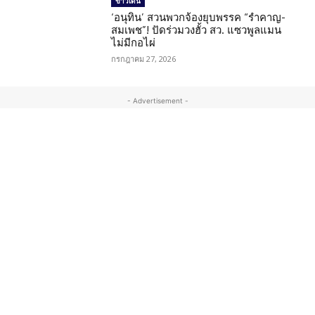
ข่าวเด่น
‘อนุทิน’ สวนพวกจ้องยุบพรรค “รำคาญ-
สมเพช”! ปัดร่วมวงฮั้ว สว. แซวพูลแมน
ไม่มีกอไผ่
กรกฎาคม 27, 2026
- Advertisement -