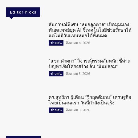
Editor Picks
สัมภาษณ์พิเศษ “หมอลูกตาล” เปิดมุมมอง
ทันตแพทย์ยุค AI ชี้เทคโนโลยีช่วยรักษาได้
แต่ไม่มีวันแทนหมอได้ทั้งหมด
สิงหาคม 4, 2026
ข่าวเด่น
“แขก คำผกา” วิจารณ์พรรคส้มหนัก ชี้ห่าง
ปัญหาเชิงโครงสร้าง ลั่น “มันปลอม”
สิงหาคม 3, 2026
ข่าวเด่น
ดร.สุทธิกร ผู้เตือน “วิกฤตต้มกบ” เศรษฐกิจ
ไทยเป็นคนแรก วันนี้กำลังเป็นจริง
สิงหาคม 3, 2026
ข่าวเด่น