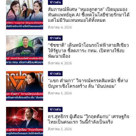
ข่าวเด่น
สัมภาษณ์พิเศษ “หมอลูกตาล” เปิดมุมมอง
ทันตแพทย์ยุค AI ชี้เทคโนโลยีช่วยรักษาได้
แต่ไม่มีวันแทนหมอได้ทั้งหมด
สิงหาคม 4, 2026
ข่าวเด่น
“ชัชชาติ” เดินหน้าโอนรถไฟฟ้าสายสีเขียว
ให้รัฐบาล ชี้ลดภาระ กทม. เปิดทางใช้งบ
พัฒนาเมือง
สิงหาคม 4, 2026
ข่าวเด่น
“แขก คำผกา” วิจารณ์พรรคส้มหนัก ชี้ห่าง
ปัญหาเชิงโครงสร้าง ลั่น “มันปลอม”
สิงหาคม 3, 2026
ข่าวเด่น
ดร.สุทธิกร ผู้เตือน “วิกฤตต้มกบ” เศรษฐกิจ
ไทยเป็นคนแรก วันนี้กำลังเป็นจริง
สิงหาคม 3, 2026