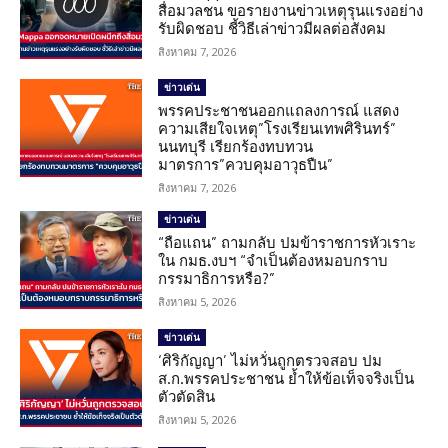
สื่อมวลชน ขอรายงานข่าวเหตุรุนแรงอย่าง
รับผิดชอบ ชี้วิธีเล่าข่าวมีผลต่อสังคม
สิงหาคม 7, 2026
ข่าวเด่น
พรรคประชาชนออกแถลงการณ์ แสดง
ความเสียใจเหตุ”โรงเรียนเทพศิรินทร์”
นนทบุรี เรียกร้องทบทวน
มาตรการ”ควบคุมอาวุธปืน”
สิงหาคม 7, 2026
ข่าวเด่น
“ถือแถน” ถามกลับ ปมข้าราชการหัวเราะ
ใน กมธ.งบฯ “จำเป็นต้องหมอบกราบ
กรรมาธิการหรือ?”
สิงหาคม 5, 2026
ข่าวเด่น
‘ศิริกัญญา’ ไม่หวั่นถูกตรวจสอบ ปม
ส.ก.พรรคประชาชน ย้ำให้ข้อเท็จจริงเป็น
ตัวตัดสิน
สิงหาคม 5, 2026