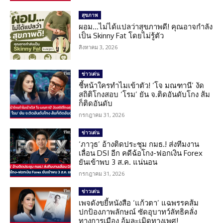
สุขภาพ
ผอม…ไม่ได้แปลว่าสุขภาพดี! คุณอาจกำลัง
เป็น Skinny Fat โดยไม่รู้ตัว
สิงหาคม 3, 2026
ข่าวเด่น
ชี้หน้าใครทำไมเข้าตัว! ‘โจ มณฑานี’ งัด
สถิติโกงสอบ ‘โรม’ ยัน จ.ติดอันดับโกง ส้ม
ก็ติดอันดับ
กรกฎาคม 31, 2026
ข่าวเด่น
‘ภาวุธ’ อ้างติดประชุม กมธ.! ส่งทีมงาน
เลื่อน DSI อีก คดีฉ้อโกง-ฟอกเงิน Forex
ยันเข้าพบ 3 ส.ค. แน่นอน
กรกฎาคม 31, 2026
ข่าวเด่น
เพจดังขยี้หนังสือ ‘แก้วตา’ แฉพรรคส้ม
ปกป้องภาพลักษณ์ ซัดอุบาทว์ลัทธิคลั่ง
ทางการเมือง อุ้มละเมิดทางเพศ!