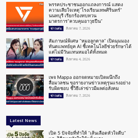
พรรคประชาชนออกแถลงการณ์ แสดง
ความเสียใจเหตุ”โรงเรียนเทพศิรินทร์”
นนทบุรี เรียกร้องทบทวน
มาตรการ”ควบคุมอาวุธปืน”
สิงหาคม 7, 2026
ข่าวเด่น
สัมภาษณ์พิเศษ “หมอลูกตาล” เปิดมุมมอง
ทันตแพทย์ยุค AI ชี้เทคโนโลยีช่วยรักษาได้
แต่ไม่มีวันแทนหมอได้ทั้งหมด
สิงหาคม 4, 2026
ข่าวเด่น
เพจ Mappa ออกจดหมายเปิดผนึกถึง
สื่อมวลชน ขอรายงานข่าวเหตุรุนแรงอย่าง
รับผิดชอบ ชี้วิธีเล่าข่าวมีผลต่อสังคม
สิงหาคม 7, 2026
ข่าวเด่น
Latest News
เปิด 5 ปัจจัยที่ทำให้ “เส้นเลือดหัวใจตีบ”