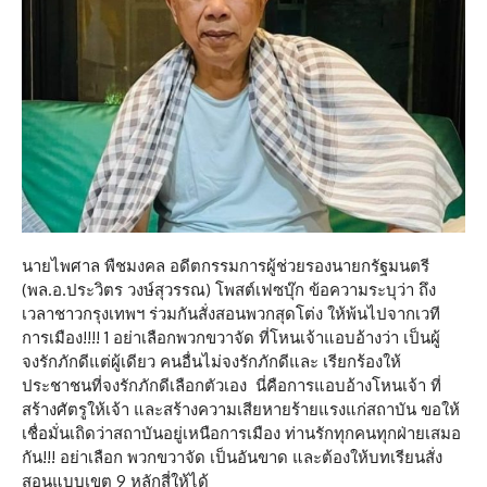
นายไพศาล พืชมงคล อดีตกรรมการผู้ช่วยรองนายกรัฐมนตรี
(พล.อ.ประวิตร วงษ์สุวรรณ) โพสต์เฟซบุ๊ก ข้อความระบุว่า ถึง
เวลาชาวกรุงเทพฯ ร่วมกันสั่งสอนพวกสุดโต่ง ให้พ้นไปจากเวที
การเมือง!!!! 1 อย่าเลือกพวกขวาจัด ที่โหนเจ้าแอบอ้างว่า เป็นผู้
จงรักภักดีแต่ผู้เดียว คนอื่นไม่จงรักภักดีและ เรียกร้องให้
ประชาชนที่จงรักภักดีเลือกตัวเอง นี่คือการแอบอ้างโหนเจ้า ที่
สร้างศัตรูให้เจ้า และสร้างความเสียหายร้ายแรงแก่สถาบัน ขอให้
เชื่อมั่นเถิดว่าสถาบันอยู่เหนือการเมือง ท่านรักทุกคนทุกฝ่ายเสมอ
กัน!!! อย่าเลือก พวกขวาจัด เป็นอันขาด และต้องให้บทเรียนสั่ง
สอนแบบเขต 9 หลักสี่ให้ได้