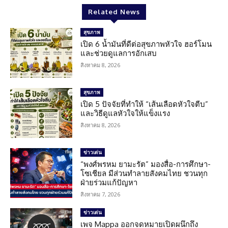
Related News
สุขภาพ
เปิด 6 น้ำมันที่ดีต่อสุขภาพหัวใจ ฮอร์โมน
และช่วยดูแลการอักเสบ
สิงหาคม 8, 2026
สุขภาพ
เปิด 5 ปัจจัยที่ทำให้ “เส้นเลือดหัวใจตีบ”
และวิธีดูแลหัวใจให้แข็งแรง
สิงหาคม 8, 2026
ข่าวเด่น
“พงศ์พรหม ยามะรัต” มองสื่อ-การศึกษา-
โซเชียล มีส่วนทำลายสังคมไทย ชวนทุก
ฝ่ายร่วมแก้ปัญหา
สิงหาคม 7, 2026
ข่าวเด่น
เพจ Mappa ออกจดหมายเปิดผนึกถึง