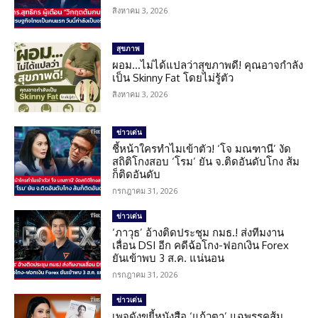
สิงหาคม 3, 2026
สุขภาพ
ผอม…ไม่ได้แปลว่าสุขภาพดี! คุณอาจกำลัง
เป็น Skinny Fat โดยไม่รู้ตัว
สิงหาคม 3, 2026
ข่าวเด่น
ชี้หน้าใครทำไมเข้าตัว! ‘โจ มณฑานี’ งัด
สถิติโกงสอบ ‘โรม’ ยัน จ.ติดอันดับโกง ส้ม
ก็ติดอันดับ
กรกฎาคม 31, 2026
ข่าวเด่น
‘ภาวุธ’ อ้างติดประชุม กมธ.! ส่งทีมงาน
เลื่อน DSI อีก คดีฉ้อโกง-ฟอกเงิน Forex
ยันเข้าพบ 3 ส.ค. แน่นอน
กรกฎาคม 31, 2026
ข่าวเด่น
เพจดังขยี้หนังสือ ‘แก้วตา’ แฉพรรคส้ม