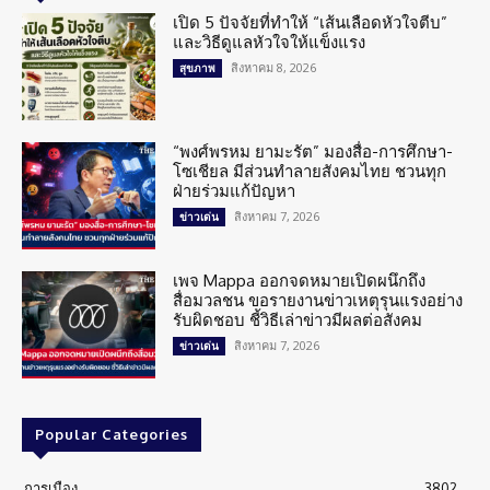
เปิด 5 ปัจจัยที่ทำให้ “เส้นเลือดหัวใจตีบ”
และวิธีดูแลหัวใจให้แข็งแรง
สิงหาคม 8, 2026
สุขภาพ
“พงศ์พรหม ยามะรัต” มองสื่อ-การศึกษา-
โซเชียล มีส่วนทำลายสังคมไทย ชวนทุก
ฝ่ายร่วมแก้ปัญหา
สิงหาคม 7, 2026
ข่าวเด่น
เพจ Mappa ออกจดหมายเปิดผนึกถึง
สื่อมวลชน ขอรายงานข่าวเหตุรุนแรงอย่าง
รับผิดชอบ ชี้วิธีเล่าข่าวมีผลต่อสังคม
สิงหาคม 7, 2026
ข่าวเด่น
Popular Categories
การเมือง
3802