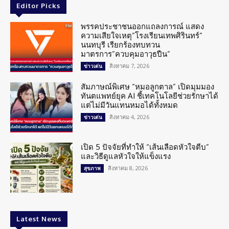
Editor Picks
พรรคประชาชนออกแถลงการณ์ แสดง
ความเสียใจเหตุ”โรงเรียนเทพศิรินทร์”
นนทบุรี เรียกร้องทบทวน
มาตรการ”ควบคุมอาวุธปืน”
สิงหาคม 7, 2026
ข่าวเด่น
สัมภาษณ์พิเศษ “หมอลูกตาล” เปิดมุมมอง
ทันตแพทย์ยุค AI ชี้เทคโนโลยีช่วยรักษาได้
แต่ไม่มีวันแทนหมอได้ทั้งหมด
สิงหาคม 4, 2026
ข่าวเด่น
เปิด 5 ปัจจัยที่ทำให้ “เส้นเลือดหัวใจตีบ”
และวิธีดูแลหัวใจให้แข็งแรง
สิงหาคม 8, 2026
สุขภาพ
Latest News