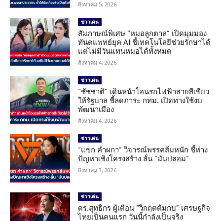
สิงหาคม 5, 2026
ข่าวเด่น
สัมภาษณ์พิเศษ “หมอลูกตาล” เปิดมุมมอง
ทันตแพทย์ยุค AI ชี้เทคโนโลยีช่วยรักษาได้
แต่ไม่มีวันแทนหมอได้ทั้งหมด
สิงหาคม 4, 2026
ข่าวเด่น
“ชัชชาติ” เดินหน้าโอนรถไฟฟ้าสายสีเขียว
ให้รัฐบาล ชี้ลดภาระ กทม. เปิดทางใช้งบ
พัฒนาเมือง
สิงหาคม 4, 2026
ข่าวเด่น
“แขก คำผกา” วิจารณ์พรรคส้มหนัก ชี้ห่าง
ปัญหาเชิงโครงสร้าง ลั่น “มันปลอม”
สิงหาคม 3, 2026
ข่าวเด่น
ดร.สุทธิกร ผู้เตือน “วิกฤตต้มกบ” เศรษฐกิจ
ไทยเป็นคนแรก วันนี้กำลังเป็นจริง