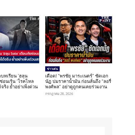
ข่าวเด่น
บทเรียน ‘ฮลุน
เดือด! “พรชัย มาระเนตร์” ซัดเอก
ยซ่อนเร้น ‘โรคไหล
นัฏ ปมราคาน้ำมัน ก่อนลั่นถึง “ลอรี่
้จริง ย้ำอย่าเพิ่งด่วน
พงศ์พล” อย่าดูถูกคนเคยร่วมงาน
กรกฎาคม 28, 2026