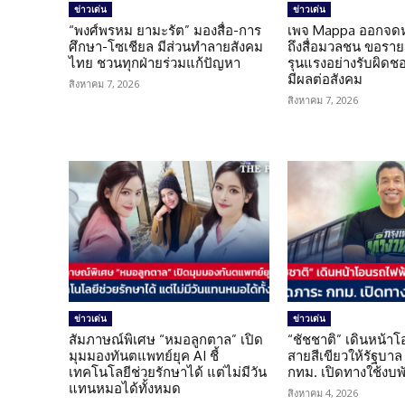
ข่าวเด่น
ข่าวเด่น
“พงศ์พรหม ยามะรัต” มองสื่อ-การ
เพจ Mappa ออกจดห
ศึกษา-โซเชียล มีส่วนทำลายสังคม
ถึงสื่อมวลชน ขอราย
ไทย ชวนทุกฝ่ายร่วมแก้ปัญหา
รุนแรงอย่างรับผิดชอบ 
มีผลต่อสังคม
สิงหาคม 7, 2026
สิงหาคม 7, 2026
ข่าวเด่น
ข่าวเด่น
สัมภาษณ์พิเศษ “หมอลูกตาล” เปิด
“ชัชชาติ” เดินหน้า
มุมมองทันตแพทย์ยุค AI ชี้
สายสีเขียวให้รัฐบาล
เทคโนโลยีช่วยรักษาได้ แต่ไม่มีวัน
กทม. เปิดทางใช้งบพ
แทนหมอได้ทั้งหมด
สิงหาคม 4, 2026