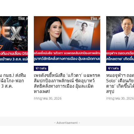
ข่าวเด่น
ข่าวเด่น
ม กมธ.! ส่งทีม
เพจดังขยี้หนังสือ ‘แก้วตา’ แฉพรรค
หมอจุฬาฯ ถอด
ดีฉ้อโกง-ฟอก
ส้มปกป้องภาพลักษณ์ ซัดอุบาทว์
Solo’ เตือนภั
 3 ส.ค.
ลัทธิคลั่งทางการเมือง อุ้มละเมิด
ตาย’ เกิดขึ้นได
ทางเพศ!
สรุป
กรกฎาคม 30, 2026
กรกฎาคม 30, 2026
- Advertisement -