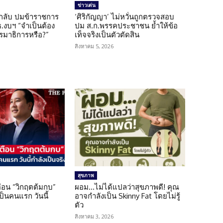
ข่าวเด่น
กลับ ปมข้าราชการ
‘ศิริกัญญา’ ไม่หวั่นถูกตรวจสอบ
.งบฯ “จำเป็นต้อง
ปม ส.ก.พรรคประชาชน ย้ำให้ข้อ
มาธิการหรือ?”
เท็จจริงเป็นตัวตัดสิน
สิงหาคม 5, 2026
สุขภาพ
เตือน “วิกฤตต้มกบ”
ผอม…ไม่ได้แปลว่าสุขภาพดี! คุณ
็นคนแรก วันนี้
อาจกำลังเป็น Skinny Fat โดยไม่รู้
ตัว
สิงหาคม 3, 2026