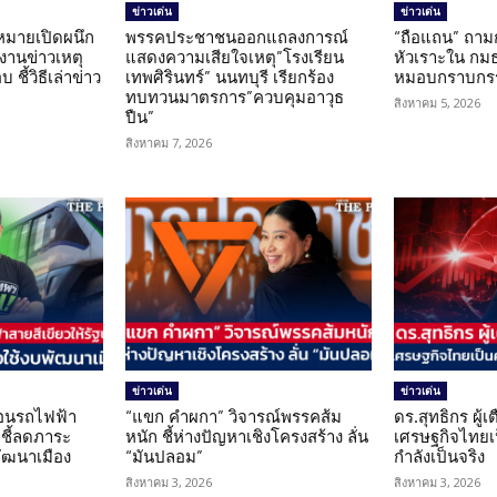
ข่าวเด่น
ข่าวเด่น
มายเปิดผนึก
พรรคประชาชนออกแถลงการณ์
“ถือแถน” ถาม
งานข่าวเหตุ
แสดงความเสียใจเหตุ”โรงเรียน
หัวเราะใน กมธ
ชี้วิธีเล่าข่าว
เทพศิรินทร์” นนทบุรี เรียกร้อง
หมอบกราบกรร
ทบทวนมาตรการ”ควบคุมอาวุธ
สิงหาคม 5, 2026
ปืน”
สิงหาคม 7, 2026
ข่าวเด่น
ข่าวเด่น
โอนรถไฟฟ้า
“แขก คำผกา” วิจารณ์พรรคส้ม
ดร.สุทธิกร ผู้
 ชี้ลดภาระ
หนัก ชี้ห่างปัญหาเชิงโครงสร้าง ลั่น
เศรษฐกิจไทยเป
ัฒนาเมือง
“มันปลอม”
กำลังเป็นจริง
สิงหาคม 3, 2026
สิงหาคม 3, 2026