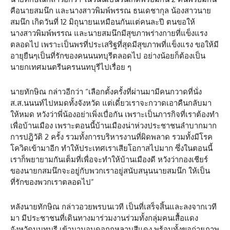
คือนายสมนึก และนางสาวพิมพ์พรรณ ธนเดชากุล น้องสาวนาย
สมนึก เกิดวันที่ 12 มิถุนายนเหมือนกันแต่คนละปี ตนขอให้
นางสาวพิมพ์พรรณ และนายสมนึกมีสุขภาพร่างกายที่แข็งแรง
ตลอดไป เพราะเป็นพรที่ประเสริฐที่สุดมีสุขภาพที่แข็งแรง ขอให้มี
อายุยืนๆเป็นที่รักของคนนนทบุรีตลอดไป อย่างน้อยก็ต้องเป็น
นายกเทศมนตรีนครนนทบุรีไปเรื่อย ๆ
นายทักษิณ กล่าวอีกว่า “เลือกตั้งครั้งที่ผ่านมามีคนกวาดที่นั่ง
ส.ส.นนนท์ไปหมดทั้งจังหวัด แต่เดี๋ยวเราจะกวาดเอาคืนกลับมา
ให้หมด หวังว่าพี่น้องอย่าเพิ่งเบื่อกัน เพราะเป็นภารกิจที่เราต้องทำ
เพื่อบ้านเมือง เพราะตอนนี้บ้านเมืองน่าห่วงประชาชนลำบากมาก
การปฎิวัติ 2 ครั้ง รวมทั้งการบริหารงานที่ผิดพลาด รวมทั้งมีโรค
โควิดเข้ามาอีก ทำให้ประเทศเราเสียโอกาสไปมาก ซึ่งในตอนนี้
เราก็พยายามกันเต็มที่เพื่อจะทำให้บ้านเมืองดี หวังว่ากองเชียร์
ของนายกสมนึกจะอยู่กับพวกเราอยู่สนับสนุนนายสมนึก ให้เป็น
ที่รักของพวกเราตลอดไป”
หลังนายทักษิณ กล่าวอวยพรบนเวที เป็นที่เสร็จสิ้นและลงจากเวที
มา มีประชาชนที่เดินทางมาร่วมงานร่วมทั้งกลุ่มคนเสื้อแดง
จังหวัดนนทบุรี เข้ามามอบดอกกุหลาบสีแดง พร้อมทั้งขอถ่ายภาพ