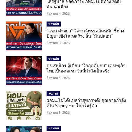
ให้รัฐบาล ชี้ลดภาระ กทม. เปิดทางใช้งบ
พัฒนาเมือง
สิงหาคม 4, 2026
ข่าวเด่น
“แขก คำผกา” วิจารณ์พรรคส้มหนัก ชี้ห่าง
ปัญหาเชิงโครงสร้าง ลั่น “มันปลอม”
สิงหาคม 3, 2026
ข่าวเด่น
ดร.สุทธิกร ผู้เตือน “วิกฤตต้มกบ” เศรษฐกิจ
ไทยเป็นคนแรก วันนี้กำลังเป็นจริง
สิงหาคม 3, 2026
สุขภาพ
ผอม…ไม่ได้แปลว่าสุขภาพดี! คุณอาจกำลัง
เป็น Skinny Fat โดยไม่รู้ตัว
สิงหาคม 3, 2026
ข่าวเด่น