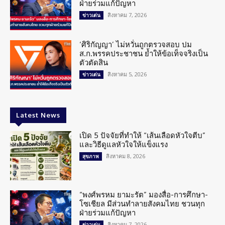
ฝ่ายร่วมแก้ปัญหา
สิงหาคม 7, 2026
ข่าวเด่น
‘ศิริกัญญา’ ไม่หวั่นถูกตรวจสอบ ปม
ส.ก.พรรคประชาชน ย้ำให้ข้อเท็จจริงเป็น
ตัวตัดสิน
สิงหาคม 5, 2026
ข่าวเด่น
Latest News
เปิด 5 ปัจจัยที่ทำให้ “เส้นเลือดหัวใจตีบ”
และวิธีดูแลหัวใจให้แข็งแรง
สิงหาคม 8, 2026
สุขภาพ
“พงศ์พรหม ยามะรัต” มองสื่อ-การศึกษา-
โซเชียล มีส่วนทำลายสังคมไทย ชวนทุก
ฝ่ายร่วมแก้ปัญหา
สิงหาคม 7, 2026
ข่าวเด่น