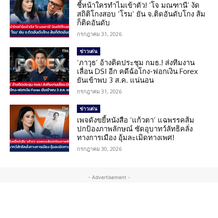
ชี้หน้าใครทำไมเข้าตัว! ‘โจ มณฑานี’ งัด
สถิติโกงสอบ ‘โรม’ ยัน จ.ติดอันดับโกง ส้ม
ก็ติดอันดับ
กรกฎาคม 31, 2026
ข่าวเด่น
‘ภาวุธ’ อ้างติดประชุม กมธ.! ส่งทีมงาน
เลื่อน DSI อีก คดีฉ้อโกง-ฟอกเงิน Forex
ยันเข้าพบ 3 ส.ค. แน่นอน
กรกฎาคม 31, 2026
ข่าวเด่น
เพจดังขยี้หนังสือ ‘แก้วตา’ แฉพรรคส้ม
ปกป้องภาพลักษณ์ ซัดอุบาทว์ลัทธิคลั่ง
ทางการเมือง อุ้มละเมิดทางเพศ!
กรกฎาคม 30, 2026
- Advertisement -