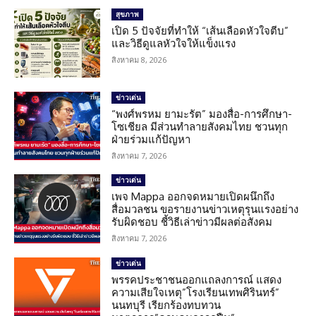
สุขภาพ
เปิด 5 ปัจจัยที่ทำให้ “เส้นเลือดหัวใจตีบ”
และวิธีดูแลหัวใจให้แข็งแรง
สิงหาคม 8, 2026
ข่าวเด่น
“พงศ์พรหม ยามะรัต” มองสื่อ-การศึกษา-
โซเชียล มีส่วนทำลายสังคมไทย ชวนทุก
ฝ่ายร่วมแก้ปัญหา
สิงหาคม 7, 2026
ข่าวเด่น
เพจ Mappa ออกจดหมายเปิดผนึกถึง
สื่อมวลชน ขอรายงานข่าวเหตุรุนแรงอย่าง
รับผิดชอบ ชี้วิธีเล่าข่าวมีผลต่อสังคม
สิงหาคม 7, 2026
ข่าวเด่น
พรรคประชาชนออกแถลงการณ์ แสดง
ความเสียใจเหตุ”โรงเรียนเทพศิรินทร์”
นนทบุรี เรียกร้องทบทวน