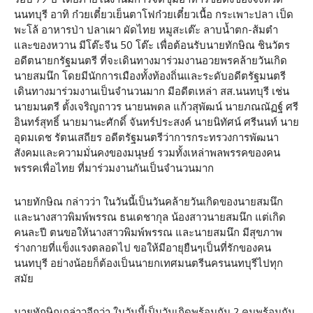
นนทบุรี อาทิ ก๋วยเตี๋ยวเย็นตาโฟก๋วยเตี๋ยวเนื้อ กระเพาะปลา เป็ด
พะโล้ อาหารป่า ปลาเผา ผัดไทย หมูสะเต๊ะ ลาบน้ำตก-ส้มตำ
และของหวาน มีโต๊ะจีน 50 โต๊ะ เพื่อต้อนรับนายทักษิณ ชินวัตร
อดีตนายกรัฐมนตรี ที่จะเดินทางมาร่วมงานอวยพรคล้ายวันเกิด
นายสมนึก โดยมีนักการเมืองทั้งท้องถิ่นและระดับอดีตรัฐมนตรี
เดินทางมาร่วมงานเป็นจำนวนมาก มีอดีตเหล่า สส.นนทบุรี เช่น
นายมนตรี ตั้งเจริญถาวร นายนพดล แก้วสุพัฒน์ นายภณณัฏฐ์ ศรี
อินทร์สุทธิ์ นายมานะศักดิ์ จันทร์ประสงค์ นายนิทัศน์ ศรีนนท์ นาย
อุดมเดช รัตนเสถียร อดีตรัฐมนตรีว่าการกระทรวงการพัฒนา
สังคมและความมั่นคงของมนุษย์ รวมทั้งเหล่าพลพรรคของคน
พรรคเพื่อไทย ที่มาร่วมงานกันเป็นจำนวนมาก
นายทักษิณ กล่าวว่า ในวันนี้เป็นวันคล้ายวันเกิดของนายสมนึก
และนางสาวพิมพ์พรรณ ธนเดชากุล น้องสาวนายสมนึก แต่เกิด
คนละปี ตนขอให้นางสาวพิมพ์พรรณ และนายสมนึก มีสุขภาพ
ร่างกายที่แข็งแรงตลอดไป ขอให้มีอายุยืนๆเป็นที่รักของคน
นนทบุรี อย่างน้อยก็ต้องเป็นนายกเทศมนตรีนครนนทบุรีไปทุก
สมัย
นายทักษิณกล่าวอีกว่า ในวันนี้เป็นวันเกิดพร้อมกัน 2 คนพร้อมกัน