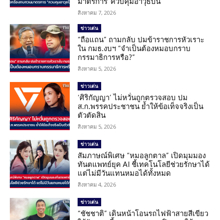
มาตรการ”ควบคุมอาวุธปืน”
สิงหาคม 7, 2026
ข่าวเด่น
“ถือแถน” ถามกลับ ปมข้าราชการหัวเราะ
ใน กมธ.งบฯ “จำเป็นต้องหมอบกราบ
กรรมาธิการหรือ?”
สิงหาคม 5, 2026
ข่าวเด่น
‘ศิริกัญญา’ ไม่หวั่นถูกตรวจสอบ ปม
ส.ก.พรรคประชาชน ย้ำให้ข้อเท็จจริงเป็น
ตัวตัดสิน
สิงหาคม 5, 2026
ข่าวเด่น
สัมภาษณ์พิเศษ “หมอลูกตาล” เปิดมุมมอง
ทันตแพทย์ยุค AI ชี้เทคโนโลยีช่วยรักษาได้
แต่ไม่มีวันแทนหมอได้ทั้งหมด
สิงหาคม 4, 2026
ข่าวเด่น
“ชัชชาติ” เดินหน้าโอนรถไฟฟ้าสายสีเขียว