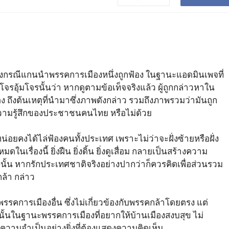
งกรณีแกนนำพรรคการเมืองหนึ่งถูกฟ้อง ในฐานะแอดมินเพจที่
รอุ้มโจรนั้นว่า หากดูตามข้อเท็จจริงแล้ว ผู้ถูกกล่าวหาใน
อง ถึงต้นเหตุที่นำมาซึ่งภาพดังกล่าว รวมถึงภาพรวมว่ามันถูก
วามรู้สึกของประชาชนคนไทย หรือไม่ด้วย
น่อยคงได้ไล่ฟ้องคนทั้งประเทศ เพราะไม่ว่าจะฝั่งซ้ายหรือฝั่ง
นเรื่องนี้ ยิ่งฝืน ยิ่งดิ้น ยิ่งดูเสื่อม กลายเป็นสร้างความ
งนั้น หากรักประเทศชาติจริงอย่างปากว่าก็ควรคิดเพื่อส่วนรวม
ล้า กล่าว
รรคการเมืองอื่น ซึ่งไม่เกี่ยวข้องกับพรรคกล้าโดยตรง แต่
งนั้นในฐานะพรรคการเมืองที่อยากให้บ้านเมืองสงบสุข ไม่
วามจำเป็นอย่างยิ่งที่ต้องแสดงความคิดเห็น