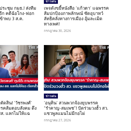
ข่าวเด่น
ดประชุม กมธ.! ส่งทีม
เพจดังขยี้หนังสือ ‘แก้วตา’ แฉพรรค
 อีก คดีฉ้อโกง-ฟอก
ส้มปกป้องภาพลักษณ์ ซัดอุบาทว์
เข้าพบ 3 ส.ค.
ลัทธิคลั่งทางการเมือง อุ้มละเมิด
ทางเพศ!
กรกฎาคม 30, 2026
ข่าวเด่น
ตัดสิน! ‘วัชรพงศ์’
‘อนุทิน’ สวนพวกจ้องยุบพรรค
รรคส้มตอบสังคม ดึง
“รำคาญ-สมเพช”! ปัดร่วมวงฮั้ว สว.
 สส. แลกไม่ให้แฉ
แซวพูลแมนไม่มีกอไผ่
กรกฎาคม 27, 2026