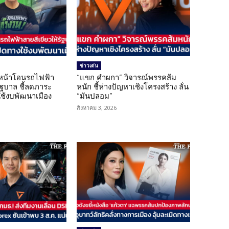
ข่าวเด่น
นหน้าโอนรถไฟฟ้า
“แขก คำผกา” วิจารณ์พรรคส้ม
รัฐบาล ชี้ลดภาระ
หนัก ชี้ห่างปัญหาเชิงโครงสร้าง ลั่น
ใช้งบพัฒนาเมือง
“มันปลอม”
สิงหาคม 3, 2026