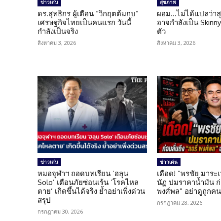
ข่าวเด่น
สุขภาพ
ดร.สุทธิกร ผู้เตือน “วิกฤตต้มกบ”
ผอม…ไม่ได้แปลว่าส
เศรษฐกิจไทยเป็นคนแรก วันนี้
อาจกำลังเป็น Skinny 
กำลังเป็นจริง
ตัว
สิงหาคม 3, 2026
สิงหาคม 3, 2026
ข่าวเด่น
ข่าวเด่น
หมอจุฬาฯ ถอดบทเรียน ‘ฮลุน
เดือด! “พรชัย มาระเ
Solo’ เตือนภัยซ่อนเร้น ‘โรคไหล
นัฏ ปมราคาน้ำมัน ก่อ
ตาย’ เกิดขึ้นได้จริง ย้ำอย่าเพิ่งด่วน
พงศ์พล” อย่าดูถูกค
สรุป
กรกฎาคม 28, 2026
กรกฎาคม 30, 2026