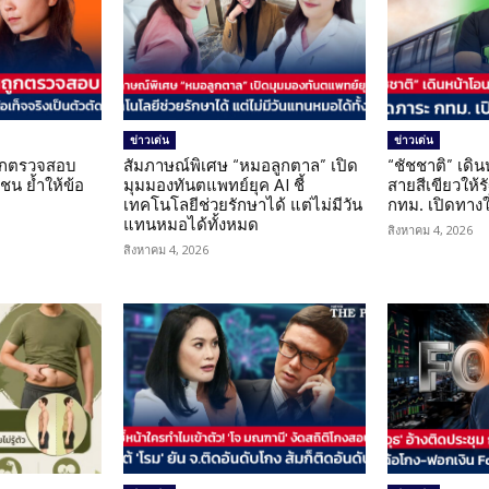
ข่าวเด่น
ข่าวเด่น
นถูกตรวจสอบ
สัมภาษณ์พิเศษ “หมอลูกตาล” เปิด
“ชัชชาติ” เดิ
น ย้ำให้ข้อ
มุมมองทันตแพทย์ยุค AI ชี้
สายสีเขียวให้
น
เทคโนโลยีช่วยรักษาได้ แต่ไม่มีวัน
กทม. เปิดทาง
แทนหมอได้ทั้งหมด
สิงหาคม 4, 2026
สิงหาคม 4, 2026