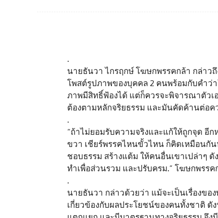
.
นายธันวา ไกรฤกษ์ โฆษกพรรคกล้า กล่าวถึ
โพสต์รูปภาพของบุคคล 2 คนพร้อมกับคำว่าโจ
ภาพมีสิทธิ์ฟ้องได้ แต่ก็ควรจะพิจารณาตัวเ
ต้องตามหลักจริยธรรม และมันคัดค้านต่อค
.
“ถ้าไม่ยอมรับความจริงและแก้ให้ถูกจุด อีกห
ขวา เชียร์พรรคไหนขั้วไหน ก็คิดเหมือนกันหมดใ
ชอบธรรม สร้างแต้ม ให้คนอื่นเขาเปล่าๆ ดั
ทำเพื่อส่วนรวม และปรับครม.” โฆษกพรรคก
.
นายธันวา กล่าวด้วยว่า แม้จะเป็นเรื่องของพ
เกี่ยวข้องกับผลประโยชน์ของคนทั้งชาติ ดั
แตกแยก และมีมาตรฐานทางจริยธรรม จึงมีค