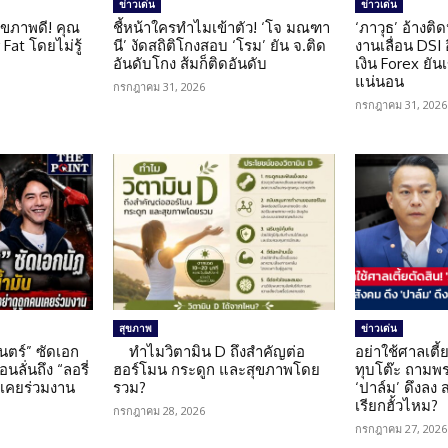
ข่าวเด่น
ข่าวเด่น
ุขภาพดี! คุณ
ชี้หน้าใครทำไมเข้าตัว! ‘โจ มณฑา
‘ภาวุธ’ อ้างติ
Fat โดยไม่รู้
นี’ งัดสถิติโกงสอบ ‘โรม’ ยัน จ.ติด
งานเลื่อน DSI
อันดับโกง ส้มก็ติดอันดับ
เงิน Forex ยัน
แน่นอน
กรกฎาคม 31, 2026
กรกฎาคม 31, 2026
สุขภาพ
ข่าวเด่น
นตร์” ซัดเอก
ทำไมวิตามิน D ถึงสำคัญต่อ
อย่าใช้ศาลเตี้ย
นลั่นถึง “ลอรี่
ฮอร์โมน กระดูก และสุขภาพโดย
ทุบโต๊ะ ถามพ
นเคยร่วมงาน
รวม?
‘ปาล์ม’ ดึงลง
เรียกฮั้วไหม?
กรกฎาคม 28, 2026
กรกฎาคม 27, 2026