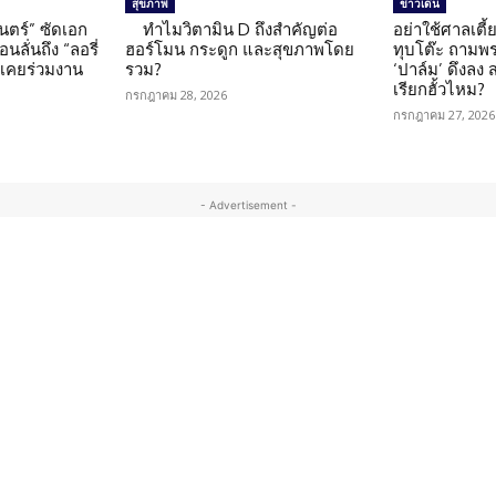
สุขภาพ
ข่าวเด่น
นตร์” ซัดเอก
ทำไมวิตามิน D ถึงสำคัญต่อ
อย่าใช้ศาลเตี้ย
นลั่นถึง “ลอรี่
ฮอร์โมน กระดูก และสุขภาพโดย
ทุบโต๊ะ ถามพ
นเคยร่วมงาน
รวม?
‘ปาล์ม’ ดึงลง
เรียกฮั้วไหม?
กรกฎาคม 28, 2026
กรกฎาคม 27, 2026
- Advertisement -