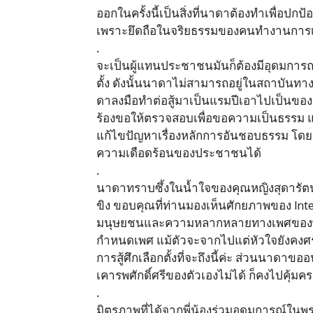
ออกในครั้งนี้เป็นสิ่งที่นาดาต้องทำเพื่อปก
เพราะยึดถือในจริยธรรมของคนทำงานการเ
.
จะเป็นผู้แทนประชาชนมันก็ต้องมีอุดมการณ์
ตั้ง ดังนั้นนาดาไม่สามารถอยู่ในสถาบันทา
ดาลงมือทำต่อสู้มาเป็นแรมปีเอาไปเป็นของต
ร้องขอให้ตรวจสอบเพื่อขอความเป็นธรรม แต
แก้ไขปัญหาเรื่องหลักการอันชอบธรรม โดยเ
ความเดือดร้อนของประชาชนได้
.
นาดาทราบซึ้งในน้ำใจของคุณหญิงสุดารัตน
ขิง ขอบคุณที่ท่านมองเห็นศักยภาพของ Int
มนุษยชนและความหลากหลายทางเพศของพร
กำหนดเพศ แม้ตัวจะจากไปแต่หัวใจยังคง
การสู้ศึกเลือกตั้งที่จะถึงนี้ค่ะ ส่วนนาด
เคารพศักดิ์ศรีของตัวเองไม่ได้ ก็คงไปคุ้ม
.
มิตรภาพที่ได้จากพี่น้องร่วมอุดมการณ์ใ