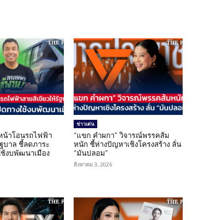
ข่าวเด่น
นหน้าโอนรถไฟฟ้า
“แขก คำผกา” วิจารณ์พรรคส้ม
รัฐบาล ชี้ลดภาระ
หนัก ชี้ห่างปัญหาเชิงโครงสร้าง ลั่น
ใช้งบพัฒนาเมือง
“มันปลอม”
สิงหาคม 3, 2026