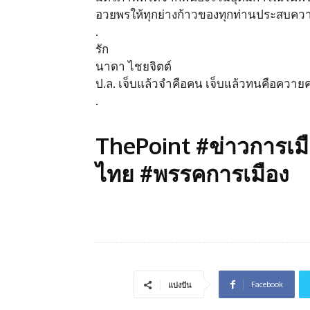
อวยพรให้ทุกย่างก้าวของทุกท่านประสบคว
.
รัก
นาดา ไชยจิตต์
ป.ล. เจ็บแล้วจำคือคน เจ็บแล้วทนคือควายค
.
ThePoint #ข่าวการเม
ไทย #พรรคการเมือง
Facebook
แบ่งปัน