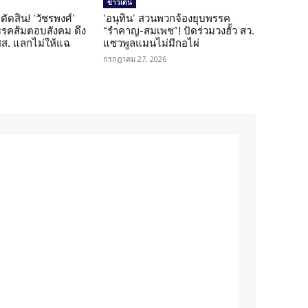
ข่าวเด่น
ตัดสิน! ‘วัชรพงศ์’
‘อนุทิน’ สวนพวกจ้องยุบพรรค
รรคส้มตอบสังคม ดึง
“รำคาญ-สมเพช”! ปัดร่วมวงฮั้ว สว.
 สส. แลกไม่ให้แฉ
แซวพูลแมนไม่มีกอไผ่
กรกฎาคม 27, 2026