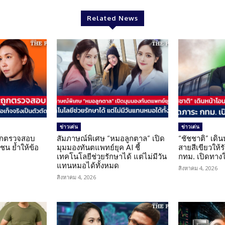
Related News
ข่าวเด่น
ข่าวเด่น
นถูกตรวจสอบ
สัมภาษณ์พิเศษ “หมอลูกตาล” เปิด
“ชัชชาติ” เดิ
น ย้ำให้ข้อ
มุมมองทันตแพทย์ยุค AI ชี้
สายสีเขียวให้
น
เทคโนโลยีช่วยรักษาได้ แต่ไม่มีวัน
กทม. เปิดทาง
แทนหมอได้ทั้งหมด
สิงหาคม 4, 2026
สิงหาคม 4, 2026