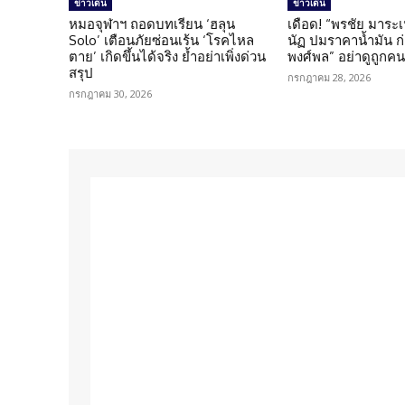
ข่าวเด่น
ข่าวเด่น
หมอจุฬาฯ ถอดบทเรียน ‘ฮลุน
เดือด! “พรชัย มาระเ
Solo’ เตือนภัยซ่อนเร้น ‘โรคไหล
นัฏ ปมราคาน้ำมัน ก่อ
ตาย’ เกิดขึ้นได้จริง ย้ำอย่าเพิ่งด่วน
พงศ์พล” อย่าดูถูกค
สรุป
กรกฎาคม 28, 2026
กรกฎาคม 30, 2026