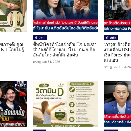
ข่าวเด่น
ข่าวเด่น
ุขภาพดี! คุณ
ชี้หน้าใครทำไมเข้าตัว! ‘โจ มณฑา
‘ภาวุธ’ อ้างติ
Fat โดยไม่รู้
นี’ งัดสถิติโกงสอบ ‘โรม’ ยัน จ.ติด
งานเลื่อน DSI
อันดับโกง ส้มก็ติดอันดับ
เงิน Forex ยัน
แน่นอน
กรกฎาคม 31, 2026
กรกฎาคม 31, 2026