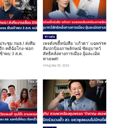
ข่าวเด่น
ดประชุม กมธ.! ส่งทีม
เพจดังขยี้หนังสือ ‘แก้วตา’ แฉพรรค
 อีก คดีฉ้อโกง-ฟอก
ส้มปกป้องภาพลักษณ์ ซัดอุบาทว์
เข้าพบ 3 ส.ค.
ลัทธิคลั่งทางการเมือง อุ้มละเมิด
ทางเพศ!
กรกฎาคม 30, 2026