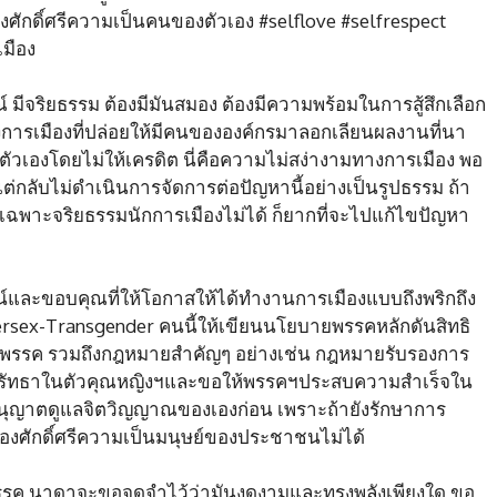
ป้องศักดิ์ศรีความเป็นคนของตัวเอง #selflove #selfrespect
มือง
 มีจริยธรรม ต้องมีมันสมอง ต้องมีความพร้อมในการสู้สึกเลือก
งการเมืองที่ปล่อยให้มีคนขององค์กรมาลอกเลียนผลงานที่นา
ัวเองโดยไม่ให้เครดิต นี่คือความไม่สง่างามทางการเมือง พอ
่กลับไม่ดำเนินการจัดการต่อปัญหานี้อย่างเป็นรูปธรรม ถ้า
ฉพาะจริยธรรมนักการเมืองไม่ได้ ก็ยากที่จะไปแก้ไขปัญหา
์และขอบคุณที่ให้โอกาสให้ได้ทำงานการเมืองแบบถึงพริกถึง
ersex-Transgender คนนี้ให้เขียนนโยบายพรรคหลักดันสิทธิ
รค รวมถึงกฎหมายสำคัญๆ อย่างเช่น กฎหมายรับรองการ
ศรัทธาในตัวคุณหญิงฯและขอให้พรรคฯประสบความสำเร็จใน
าขออนุญาตดูแลจิตวิญญาณของเองก่อน เพราะถ้ายังรักษาการ
ครองศักดิ์ศรีความเป็นมนุษย์ของประชาชนไม่ได้
นพรรค นาดาจะขอจดจำไว้ว่ามันงดงามและทรงพลังเพียงใด ขอ