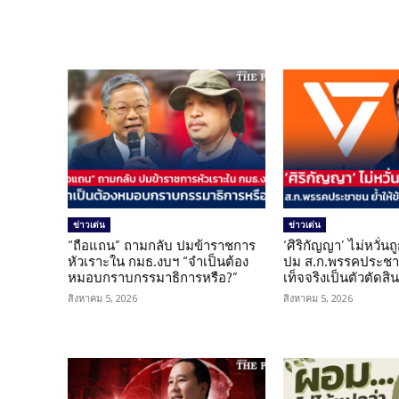
ข่าวเด่น
ข่าวเด่น
“ถือแถน” ถามกลับ ปมข้าราชการ
‘ศิริกัญญา’ ไม่หวั่
หัวเราะใน กมธ.งบฯ “จำเป็นต้อง
ปม ส.ก.พรรคประชาช
หมอบกราบกรรมาธิการหรือ?”
เท็จจริงเป็นตัวตัดสิ
สิงหาคม 5, 2026
สิงหาคม 5, 2026