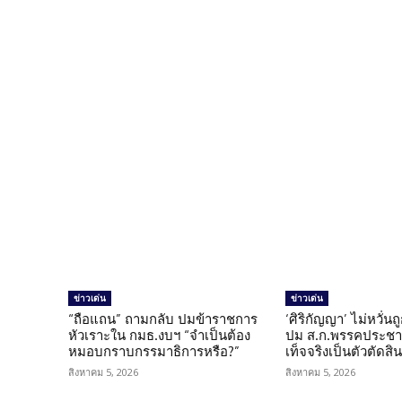
Facebook
แบ่งปัน
ข่าวเด่น
ข่าวเด่น
“ถือแถน” ถามกลับ ปมข้าราชการ
‘ศิริกัญญา’ ไม่หวั่
หัวเราะใน กมธ.งบฯ “จำเป็นต้อง
ปม ส.ก.พรรคประชาช
หมอบกราบกรรมาธิการหรือ?”
เท็จจริงเป็นตัวตัดสิ
สิงหาคม 5, 2026
สิงหาคม 5, 2026