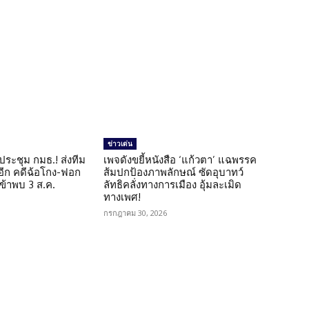
ข่าวเด่น
ดประชุม กมธ.! ส่งทีม
เพจดังขยี้หนังสือ ‘แก้วตา’ แฉพรรค
 อีก คดีฉ้อโกง-ฟอก
ส้มปกป้องภาพลักษณ์ ซัดอุบาทว์
เข้าพบ 3 ส.ค.
ลัทธิคลั่งทางการเมือง อุ้มละเมิด
ทางเพศ!
กรกฎาคม 30, 2026