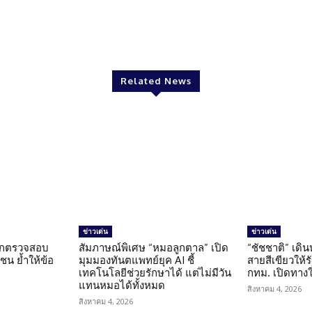
Twitter
Pinterest
WhatsApp
Related News
ข่าวเด่น
ข่าวเด่น
นถูกตรวจสอบ
สัมภาษณ์พิเศษ “หมอลูกตาล” เปิด
“ชัชชาติ” เดิ
น ย้ำให้ข้อ
มุมมองทันตแพทย์ยุค AI ชี้
สายสีเขียวให้
น
เทคโนโลยีช่วยรักษาได้ แต่ไม่มีวัน
กทม. เปิดทาง
แทนหมอได้ทั้งหมด
สิงหาคม 4, 2026
สิงหาคม 4, 2026