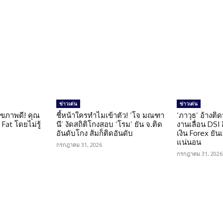
ข่าวเด่น
ข่าวเด่น
ุขภาพดี! คุณ
ชี้หน้าใครทำไมเข้าตัว! ‘โจ มณฑา
‘ภาวุธ’ อ้างติ
Fat โดยไม่รู้
นี’ งัดสถิติโกงสอบ ‘โรม’ ยัน จ.ติด
งานเลื่อน DSI
อันดับโกง ส้มก็ติดอันดับ
เงิน Forex ยัน
แน่นอน
กรกฎาคม 31, 2026
กรกฎาคม 31, 2026