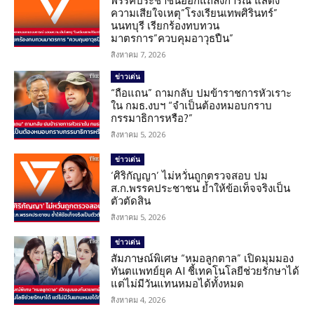
พรรคประชาชนออกแถลงการณ์ แสดง
ความเสียใจเหตุ”โรงเรียนเทพศิรินทร์”
นนทบุรี เรียกร้องทบทวน
มาตรการ”ควบคุมอาวุธปืน”
สิงหาคม 7, 2026
ข่าวเด่น
“ถือแถน” ถามกลับ ปมข้าราชการหัวเราะ
ใน กมธ.งบฯ “จำเป็นต้องหมอบกราบ
กรรมาธิการหรือ?”
สิงหาคม 5, 2026
ข่าวเด่น
‘ศิริกัญญา’ ไม่หวั่นถูกตรวจสอบ ปม
ส.ก.พรรคประชาชน ย้ำให้ข้อเท็จจริงเป็น
ตัวตัดสิน
สิงหาคม 5, 2026
ข่าวเด่น
สัมภาษณ์พิเศษ “หมอลูกตาล” เปิดมุมมอง
ทันตแพทย์ยุค AI ชี้เทคโนโลยีช่วยรักษาได้
แต่ไม่มีวันแทนหมอได้ทั้งหมด
สิงหาคม 4, 2026