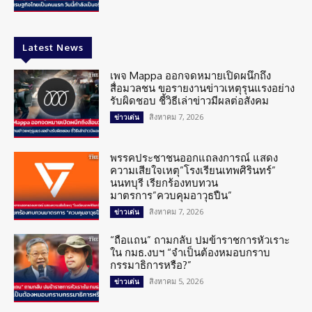
Latest News
เพจ Mappa ออกจดหมายเปิดผนึกถึง
สื่อมวลชน ขอรายงานข่าวเหตุรุนแรงอย่าง
รับผิดชอบ ชี้วิธีเล่าข่าวมีผลต่อสังคม
สิงหาคม 7, 2026
ข่าวเด่น
พรรคประชาชนออกแถลงการณ์ แสดง
ความเสียใจเหตุ”โรงเรียนเทพศิรินทร์”
นนทบุรี เรียกร้องทบทวน
มาตรการ”ควบคุมอาวุธปืน”
สิงหาคม 7, 2026
ข่าวเด่น
“ถือแถน” ถามกลับ ปมข้าราชการหัวเราะ
ใน กมธ.งบฯ “จำเป็นต้องหมอบกราบ
กรรมาธิการหรือ?”
สิงหาคม 5, 2026
ข่าวเด่น