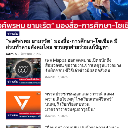
ข่าวเด่น
“พงศ์พรหม ยามะรัต” มองสื่อ-การศึกษา-โซเชียล มี
ส่วนทำลายสังคมไทย ชวนทุกฝ่ายร่วมแก้ปัญหา
admin
-
สิงหาคม 7, 2026
เพจ Mappa ออกจดหมายเปิดผนึกถึง
สื่อมวลชน ขอรายงานข่าวเหตุรุนแรงอย่าง
รับผิดชอบ ชี้วิธีเล่าข่าวมีผลต่อสังคม
สิงหาคม 7, 2026
ข่าวเด่น
พรรคประชาชนออกแถลงการณ์ แสดง
ความเสียใจเหตุ”โรงเรียนเทพศิรินทร์”
นนทบุรี เรียกร้องทบทวน
มาตรการ”ควบคุมอาวุธปืน”
ข่าวเด่น
สิงหาคม 7, 2026
“ถือแถน” ถามกลับ ปมข้าราชการหัวเราะ