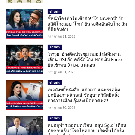
ข่าวเด่น
ชี้หน้าใครทำไมเข้าตัว! ‘โจ มณฑานี’ งัด
สถิติโกงสอบ ‘โรม’ ยัน จ.ติดอันดับโกง ส้ม
ก็ติดอันดับ
กรกฎาคม 31, 2026
ข่าวเด่น
‘ภาวุธ’ อ้างติดประชุม กมธ.! ส่งทีมงาน
เลื่อน DSI อีก คดีฉ้อโกง-ฟอกเงิน Forex
ยันเข้าพบ 3 ส.ค. แน่นอน
กรกฎาคม 31, 2026
ข่าวเด่น
เพจดังขยี้หนังสือ ‘แก้วตา’ แฉพรรคส้ม
ปกป้องภาพลักษณ์ ซัดอุบาทว์ลัทธิคลั่ง
ทางการเมือง อุ้มละเมิดทางเพศ!
กรกฎาคม 30, 2026
ข่าวเด่น
หมอจุฬาฯ ถอดบทเรียน ‘ฮลุน Solo’ เตือน
ภัยซ่อนเร้น ‘โรคไหลตาย’ เกิดขึ้นได้จริง