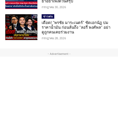
ย้ำอย่าเพิ่งด่วนสรุป
กรกฎาคม 30, 2026
ข่าวเด่น
เดือด! “พรชัย มาระเนตร์” ซัดเอกนัฏ ปม
ราคาน้ำมัน ก่อนลั่นถึง “ลอรี่ พงศ์พล” อย่า
ดูถูกคนเคยร่วมงาน
กรกฎาคม 28, 2026
- Advertisement -