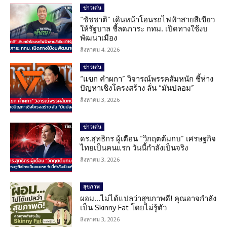
ข่าวเด่น
“ชัชชาติ” เดินหน้าโอนรถไฟฟ้าสายสีเขียว
ให้รัฐบาล ชี้ลดภาระ กทม. เปิดทางใช้งบ
พัฒนาเมือง
สิงหาคม 4, 2026
ข่าวเด่น
“แขก คำผกา” วิจารณ์พรรคส้มหนัก ชี้ห่าง
ปัญหาเชิงโครงสร้าง ลั่น “มันปลอม”
สิงหาคม 3, 2026
ข่าวเด่น
ดร.สุทธิกร ผู้เตือน “วิกฤตต้มกบ” เศรษฐกิจ
ไทยเป็นคนแรก วันนี้กำลังเป็นจริง
สิงหาคม 3, 2026
สุขภาพ
ผอม…ไม่ได้แปลว่าสุขภาพดี! คุณอาจกำลัง
เป็น Skinny Fat โดยไม่รู้ตัว
สิงหาคม 3, 2026