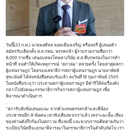
วันนี้(23 ก.พ.) นายพงศ์พล ยอดเมืองเจริญ หรือลอรี่ ผู้เสนอตัว
สมัครรับเลือกตั้ง ส.ส.กทม. พรรคกล้า ผู้รวบรวมรายชื่อกว่า
8,000 รายชื่อ เสนอบทลงโทษทางวินัย ส.ส.ที่บกพร่องในการทำ
หน้าที่ จนทำให้เกิดเหตุการณ์ “สภาล่ม” หลายครั้ง โดยล่าสุดสภา
ผู้แทนราษฎร โดยรองเลขาธิการสภาผู้แทนราษฎร นายอาพัทธ์
สุขะนันท์ ได้ส่งหนังสือตอบรับแล้ว ลงวันที่ 18 กุมภาพันธ์ 2565
ในหนังสือระบุว่า ประธานสภาผู้แทนราษฎร มีดำริให้ส่งเรื่องดัง
กล่าวไปยังคณะกรรมาธิการกิจการสภาผู้แทนราษฎร เพื่อ
พิจารณาดำเนินการ
.
“สภารับฟังข้อเสนอแนะ จากตัวแทนพรรคกล้าและพี่น้อง
ประชาชนอีก 8 พันคน เขาฟังเสียงพวกเราแล้ว เพราะฉะนั้น เสียง
ของท่านดังกึกก้องในสภา ณ ที่แห่งนี้ และพวกเรารอติดตามกันว่า
ระเบียบวินัยที่จะถูกมาพิจารณาในกรรมาธิการในลำดับถัดไป เรา