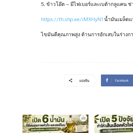
5. ข้าวโอ๊ต – มีไฟเบอร์และเบต้ากลูแคน ช
https://th.shp.ee/iMXHyN1
น้ำมันเมล็ดแ
ไขมันดีคุณภาพสูง ต้านการอักเสบในร่างก
Facebook
แบ่งปัน