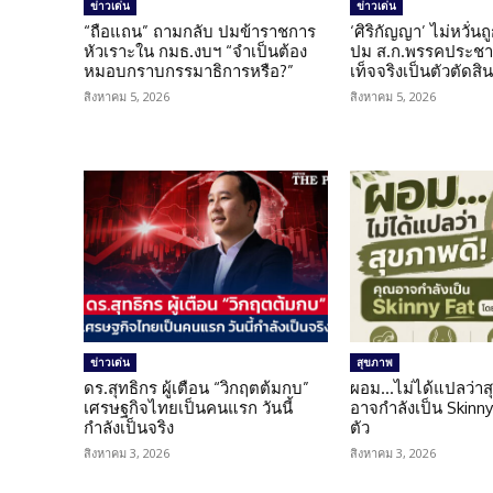
ข่าวเด่น
ข่าวเด่น
“ถือแถน” ถามกลับ ปมข้าราชการ
‘ศิริกัญญา’ ไม่หวั่
หัวเราะใน กมธ.งบฯ “จำเป็นต้อง
ปม ส.ก.พรรคประชาช
หมอบกราบกรรมาธิการหรือ?”
เท็จจริงเป็นตัวตัดสิ
สิงหาคม 5, 2026
สิงหาคม 5, 2026
ข่าวเด่น
สุขภาพ
ดร.สุทธิกร ผู้เตือน “วิกฤตต้มกบ”
ผอม…ไม่ได้แปลว่าส
เศรษฐกิจไทยเป็นคนแรก วันนี้
อาจกำลังเป็น Skinny 
กำลังเป็นจริง
ตัว
สิงหาคม 3, 2026
สิงหาคม 3, 2026