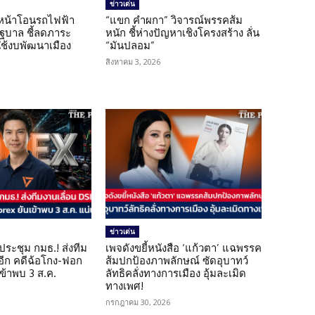
ข่าวเด่น
นหน้าโอนรถไฟฟ้า
“แขก คำผกา” วิจารณ์พรรคส้ม
รัฐบาล ชี้ลดภาระ
หนัก ชี้ห่างปัญหาเชิงโครงสร้าง ลั่น
ใช้งบพัฒนาเมือง
“มันปลอม”
สิงหาคม 3, 2026
ข่าวเด่น
ดประชุม กมธ.! ส่งทีม
เพจดังขยี้หนังสือ ‘แก้วตา’ แฉพรรค
 อีก คดีฉ้อโกง-ฟอก
ส้มปกป้องภาพลักษณ์ ซัดอุบาทว์
เข้าพบ 3 ส.ค.
ลัทธิคลั่งทางการเมือง อุ้มละเมิด
ทางเพศ!
กรกฎาคม 30, 2026