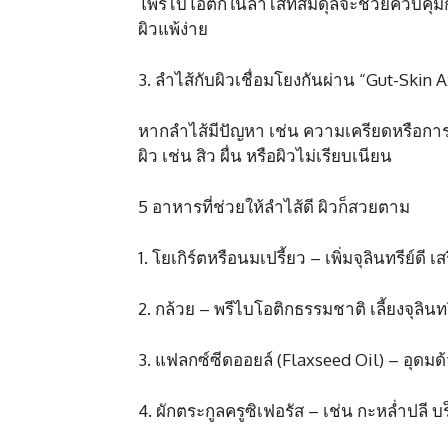
โพรไบโอติกในลำไส้ที่สมดุลจะช่วยควบคุมก
ผิวแพ้ง่าย
3. ลำไส้กับผิวเชื่อมโยงกันผ่าน “Gut-Skin A
หากลำไส้มีปัญหา เช่น ความเครียดหรือการอ
ผิว เช่น สิว ผื่น หรือผิวไม่เรียบเนียน
5 อาหารที่ช่วยให้ลำไส้ดี ผิวก็สวยตาม
1. โยเกิร์ตหรือนมเปรี้ยว – เพิ่มจุลินทรีย์ดี เส
2. กล้วย – พรีไบโอติกธรรมชาติ เลี้ยงจุลินท
3. แฟลกซ์ซีดออยล์ (Flaxseed Oil) – อุดมด
4. ผักตระกูลครูซิเฟอรัส – เช่น กะหล่ำปลี 