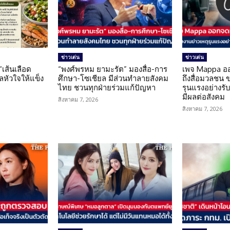
ข่าวเด่น
ข่าวเด่น
 “เส้นเลือด
“พงศ์พรหม ยามะรัต” มองสื่อ-การ
เพจ Mappa อ
แลหัวใจให้แข็ง
ศึกษา-โซเชียล มีส่วนทำลายสังคม
ถึงสื่อมวลชน 
ไทย ชวนทุกฝ่ายร่วมแก้ปัญหา
รุนแรงอย่างรับผ
มีผลต่อสังคม
สิงหาคม 7, 2026
สิงหาคม 7, 2026