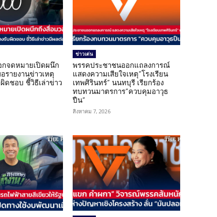
ข่าวเด่น
อกจดหมายเปิดผนึก
พรรคประชาชนออกแถลงการณ์
ขอรายงานข่าวเหตุ
แสดงความเสียใจเหตุ”โรงเรียน
ิดชอบ ชี้วิธีเล่าข่าว
เทพศิรินทร์” นนทบุรี เรียกร้อง
ทบทวนมาตรการ”ควบคุมอาวุธ
ปืน”
สิงหาคม 7, 2026