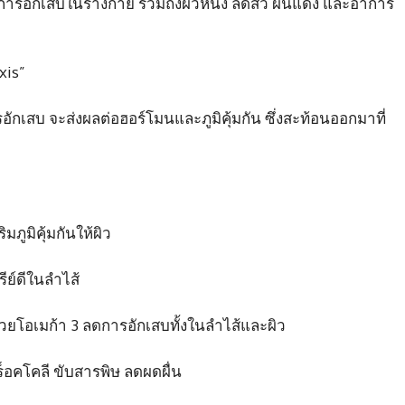
ารอักเสบในร่างกาย รวมถึงผิวหนัง ลดสิว ผื่นแดง และอาการ
xis”
ักเสบ จะส่งผลต่อฮอร์โมนและภูมิคุ้มกัน ซึ่งสะท้อนออกมาที่
ริมภูมิคุ้มกันให้ผิว
รีย์ดีในลำไส้
้วยโอเมก้า 3 ลดการอักเสบทั้งในลำไส้และผิว
บร็อคโคลี ขับสารพิษ ลดผดผื่น