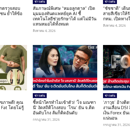
ข่าวเด่น
ข่าวเด่น
นถูกตรวจสอบ
สัมภาษณ์พิเศษ “หมอลูกตาล” เปิด
“ชัชชาติ” เดิ
น ย้ำให้ข้อ
มุมมองทันตแพทย์ยุค AI ชี้
สายสีเขียวให้
น
เทคโนโลยีช่วยรักษาได้ แต่ไม่มีวัน
กทม. เปิดทาง
แทนหมอได้ทั้งหมด
สิงหาคม 4, 2026
สิงหาคม 4, 2026
ข่าวเด่น
ข่าวเด่น
ุขภาพดี! คุณ
ชี้หน้าใครทำไมเข้าตัว! ‘โจ มณฑา
‘ภาวุธ’ อ้างติ
Fat โดยไม่รู้
นี’ งัดสถิติโกงสอบ ‘โรม’ ยัน จ.ติด
งานเลื่อน DSI
อันดับโกง ส้มก็ติดอันดับ
เงิน Forex ยัน
แน่นอน
กรกฎาคม 31, 2026
กรกฎาคม 31, 2026