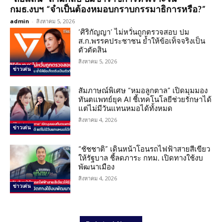
กมธ.งบฯ “จำเป็นต้องหมอบกราบกรรมาธิการหรือ?”
admin
-
สิงหาคม 5, 2026
‘ศิริกัญญา’ ไม่หวั่นถูกตรวจสอบ ปม
ส.ก.พรรคประชาชน ย้ำให้ข้อเท็จจริงเป็น
ตัวตัดสิน
สิงหาคม 5, 2026
ข่าวเด่น
สัมภาษณ์พิเศษ “หมอลูกตาล” เปิดมุมมอง
ทันตแพทย์ยุค AI ชี้เทคโนโลยีช่วยรักษาได้
แต่ไม่มีวันแทนหมอได้ทั้งหมด
สิงหาคม 4, 2026
ข่าวเด่น
“ชัชชาติ” เดินหน้าโอนรถไฟฟ้าสายสีเขียว
ให้รัฐบาล ชี้ลดภาระ กทม. เปิดทางใช้งบ
พัฒนาเมือง
สิงหาคม 4, 2026
ข่าวเด่น