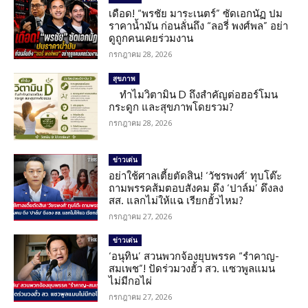
เดือด! “พรชัย มาระเนตร์” ซัดเอกนัฏ ปม
ราคาน้ำมัน ก่อนลั่นถึง “ลอรี่ พงศ์พล” อย่า
ดูถูกคนเคยร่วมงาน
กรกฎาคม 28, 2026
สุขภาพ
ทำไมวิตามิน D ถึงสำคัญต่อฮอร์โมน
กระดูก และสุขภาพโดยรวม?
กรกฎาคม 28, 2026
ข่าวเด่น
อย่าใช้ศาลเตี้ยตัดสิน! ‘วัชรพงศ์’ ทุบโต๊ะ
ถามพรรคส้มตอบสังคม ดึง ‘ปาล์ม’ ดึงลง
สส. แลกไม่ให้แฉ เรียกฮั้วไหม?
กรกฎาคม 27, 2026
ข่าวเด่น
‘อนุทิน’ สวนพวกจ้องยุบพรรค “รำคาญ-
สมเพช”! ปัดร่วมวงฮั้ว สว. แซวพูลแมน
ไม่มีกอไผ่
กรกฎาคม 27, 2026