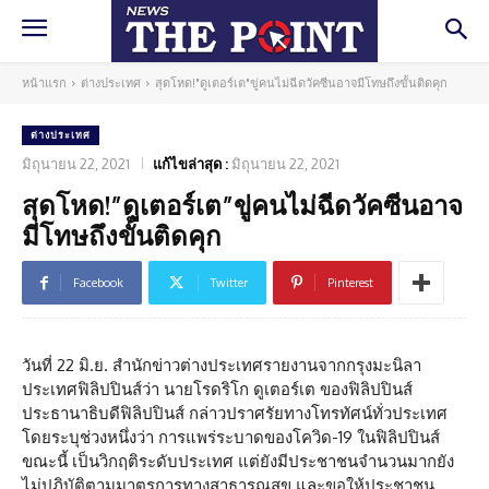
หน้าแรก
ต่างประเทศ
สุดโหด!"ดูเตอร์เต"ขู่คนไม่ฉีดวัคซีนอาจมีโทษถึงขั้นติดคุก
ต่างประเทศ
มิถุนายน 22, 2021
แก้ไขล่าสุด :
มิถุนายน 22, 2021
สุดโหด!”ดูเตอร์เต”ขู่คนไม่ฉีดวัคซีนอาจ
มีโทษถึงขั้นติดคุก
Facebook
Twitter
Pinterest
วันที่ 22 มิ.ย. สำนักข่าวต่างประเทศรายงานจากกรุงมะนิลา
ประเทศฟิลิปปินส์ว่า นายโรดริโก ดูเตอร์เต ของฟิลิปปินส์
ประธานาธิบดีฟิลิปปินส์ กล่าวปราศรัยทางโทรทัศน์ทั่วประเทศ
โดยระบุช่วงหนึ่งว่า การแพร่ระบาดของโควิด-19 ในฟิลิปปินส์
ขณะนี้ เป็นวิกฤติระดับประเทศ แต่ยังมีประชาชนจำนวนมากยัง
ไม่ปฏิบัติตามมาตรการทางสาธารณสุข และขอให้ประชาชน