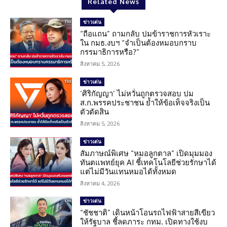
Related News
ข่าวเด่น
“ถือแถน” ถามกลับ ปมข้าราชการหัวเราะ
ใน กมธ.งบฯ “จำเป็นต้องหมอบกราบ
กรรมาธิการหรือ?”
สิงหาคม 5, 2026
ข่าวเด่น
‘ศิริกัญญา’ ไม่หวั่นถูกตรวจสอบ ปม
ส.ก.พรรคประชาชน ย้ำให้ข้อเท็จจริงเป็น
ตัวตัดสิน
สิงหาคม 5, 2026
ข่าวเด่น
สัมภาษณ์พิเศษ “หมอลูกตาล” เปิดมุมมอง
ทันตแพทย์ยุค AI ชี้เทคโนโลยีช่วยรักษาได้
แต่ไม่มีวันแทนหมอได้ทั้งหมด
สิงหาคม 4, 2026
ข่าวเด่น
“ชัชชาติ” เดินหน้าโอนรถไฟฟ้าสายสีเขียว
ให้รัฐบาล ชี้ลดภาระ กทม. เปิดทางใช้งบ