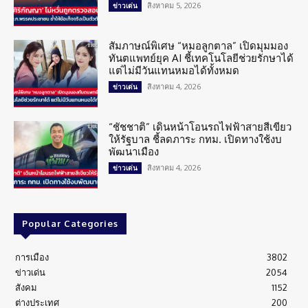
สิงหาคม 5, 2026
ข่าวเด่น
สัมภาษณ์พิเศษ “หมอลูกตาล” เปิดมุมมอง
ทันตแพทย์ยุค AI ชี้เทคโนโลยีช่วยรักษาได้
แต่ไม่มีวันแทนหมอได้ทั้งหมด
สิงหาคม 4, 2026
ข่าวเด่น
“ชัชชาติ” เดินหน้าโอนรถไฟฟ้าสายสีเขียว
ให้รัฐบาล ชี้ลดภาระ กทม. เปิดทางใช้งบ
พัฒนาเมือง
สิงหาคม 4, 2026
ข่าวเด่น
Popular Categories
การเมือง
3802
ข่าวเด่น
2054
สังคม
1152
ต่างประเทศ
200