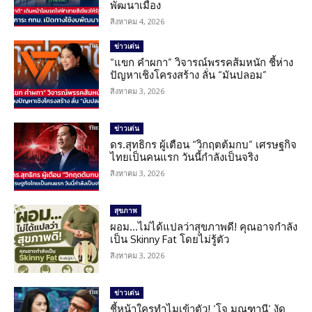
พัฒนาเมือง
สิงหาคม 4, 2026
ข่าวเด่น
“แขก คำผกา” วิจารณ์พรรคส้มหนัก ชี้ห่าง
ปัญหาเชิงโครงสร้าง ลั่น “มันปลอม”
สิงหาคม 3, 2026
ข่าวเด่น
ดร.สุทธิกร ผู้เตือน “วิกฤตต้มกบ” เศรษฐกิจ
ไทยเป็นคนแรก วันนี้กำลังเป็นจริง
สิงหาคม 3, 2026
สุขภาพ
ผอม…ไม่ได้แปลว่าสุขภาพดี! คุณอาจกำลัง
เป็น Skinny Fat โดยไม่รู้ตัว
สิงหาคม 3, 2026
ข่าวเด่น
ชี้หน้าใครทำไมเข้าตัว! ‘โจ มณฑานี’ งัด