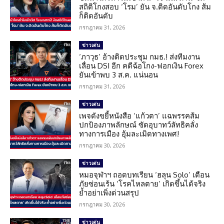
สถิติโกงสอบ ‘โรม’ ยัน จ.ติดอันดับโกง ส้ม
ก็ติดอันดับ
กรกฎาคม 31, 2026
ข่าวเด่น
‘ภาวุธ’ อ้างติดประชุม กมธ.! ส่งทีมงาน
เลื่อน DSI อีก คดีฉ้อโกง-ฟอกเงิน Forex
ยันเข้าพบ 3 ส.ค. แน่นอน
กรกฎาคม 31, 2026
ข่าวเด่น
เพจดังขยี้หนังสือ ‘แก้วตา’ แฉพรรคส้ม
ปกป้องภาพลักษณ์ ซัดอุบาทว์ลัทธิคลั่ง
ทางการเมือง อุ้มละเมิดทางเพศ!
กรกฎาคม 30, 2026
ข่าวเด่น
หมอจุฬาฯ ถอดบทเรียน ‘ฮลุน Solo’ เตือน
ภัยซ่อนเร้น ‘โรคไหลตาย’ เกิดขึ้นได้จริง
ย้ำอย่าเพิ่งด่วนสรุป
กรกฎาคม 30, 2026
ข่าวเด่น