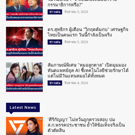
กรรมาธิการหรือ?”
สิงหาคม 5, 2026
ข่าวเด่น
ดร.สุทธิกร ผู้เตือน “วิกฤตต้มกบ” เศรษฐกิจ
ไทยเป็นคนแรก วันนี้กำลังเป็นจริง
สิงหาคม 3, 2026
ข่าวเด่น
สัมภาษณ์พิเศษ “หมอลูกตาล” เปิดมุมมอง
ทันตแพทย์ยุค AI ชี้เทคโนโลยีช่วยรักษาได้
แต่ไม่มีวันแทนหมอได้ทั้งหมด
สิงหาคม 4, 2026
ข่าวเด่น
Latest News
‘ศิริกัญญา’ ไม่หวั่นถูกตรวจสอบ ปม
ส.ก.พรรคประชาชน ย้ำให้ข้อเท็จจริงเป็น
ตัวตัดสิน