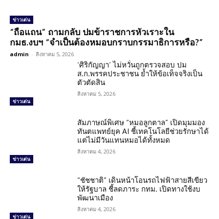
ข่าวเด่น
“ถือแถน” ถามกลับ ปมข้าราชการหัวเราะใน
กมธ.งบฯ “จำเป็นต้องหมอบกราบกรรมาธิการหรือ?”
admin
-
สิงหาคม 5, 2026
‘ศิริกัญญา’ ไม่หวั่นถูกตรวจสอบ ปม
ส.ก.พรรคประชาชน ย้ำให้ข้อเท็จจริงเป็น
ตัวตัดสิน
สิงหาคม 5, 2026
ข่าวเด่น
สัมภาษณ์พิเศษ “หมอลูกตาล” เปิดมุมมอง
ทันตแพทย์ยุค AI ชี้เทคโนโลยีช่วยรักษาได้
แต่ไม่มีวันแทนหมอได้ทั้งหมด
สิงหาคม 4, 2026
ข่าวเด่น
“ชัชชาติ” เดินหน้าโอนรถไฟฟ้าสายสีเขียว
ให้รัฐบาล ชี้ลดภาระ กทม. เปิดทางใช้งบ
พัฒนาเมือง
สิงหาคม 4, 2026
ข่าวเด่น