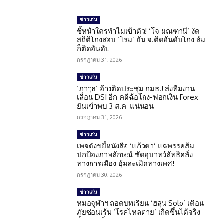
ข่าวเด่น
ชี้หน้าใครทำไมเข้าตัว! ‘โจ มณฑานี’ งัด
สถิติโกงสอบ ‘โรม’ ยัน จ.ติดอันดับโกง ส้ม
ก็ติดอันดับ
กรกฎาคม 31, 2026
ข่าวเด่น
‘ภาวุธ’ อ้างติดประชุม กมธ.! ส่งทีมงาน
เลื่อน DSI อีก คดีฉ้อโกง-ฟอกเงิน Forex
ยันเข้าพบ 3 ส.ค. แน่นอน
กรกฎาคม 31, 2026
ข่าวเด่น
เพจดังขยี้หนังสือ ‘แก้วตา’ แฉพรรคส้ม
ปกป้องภาพลักษณ์ ซัดอุบาทว์ลัทธิคลั่ง
ทางการเมือง อุ้มละเมิดทางเพศ!
กรกฎาคม 30, 2026
ข่าวเด่น
หมอจุฬาฯ ถอดบทเรียน ‘ฮลุน Solo’ เตือน
ภัยซ่อนเร้น ‘โรคไหลตาย’ เกิดขึ้นได้จริง