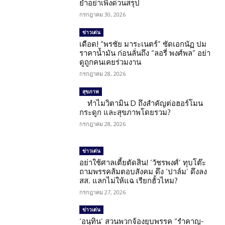
ย้ำอย่าเพิ่งด่วนสรุป
กรกฎาคม 30, 2026
ข่าวเด่น
เดือด! “พรชัย มาระเนตร์” ซัดเอกนัฏ ปม
ราคาน้ำมัน ก่อนลั่นถึง “ลอรี่ พงศ์พล” อย่า
ดูถูกคนเคยร่วมงาน
กรกฎาคม 28, 2026
สุขภาพ
ทำไมวิตามิน D ถึงสำคัญต่อฮอร์โมน
กระดูก และสุขภาพโดยรวม?
กรกฎาคม 28, 2026
ข่าวเด่น
อย่าใช้ศาลเตี้ยตัดสิน! ‘วัชรพงศ์’ ทุบโต๊ะ
ถามพรรคส้มตอบสังคม ดึง ‘ปาล์ม’ ดึงลง
สส. แลกไม่ให้แฉ เรียกฮั้วไหม?
กรกฎาคม 27, 2026
ข่าวเด่น
‘อนุทิน’ สวนพวกจ้องยุบพรรค “รำคาญ-