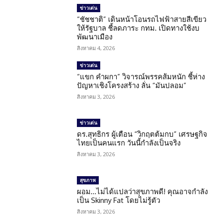
ข่าวเด่น
“ชัชชาติ” เดินหน้าโอนรถไฟฟ้าสายสีเขียว
ให้รัฐบาล ชี้ลดภาระ กทม. เปิดทางใช้งบ
พัฒนาเมือง
สิงหาคม 4, 2026
ข่าวเด่น
“แขก คำผกา” วิจารณ์พรรคส้มหนัก ชี้ห่าง
ปัญหาเชิงโครงสร้าง ลั่น “มันปลอม”
สิงหาคม 3, 2026
ข่าวเด่น
ดร.สุทธิกร ผู้เตือน “วิกฤตต้มกบ” เศรษฐกิจ
ไทยเป็นคนแรก วันนี้กำลังเป็นจริง
สิงหาคม 3, 2026
สุขภาพ
ผอม…ไม่ได้แปลว่าสุขภาพดี! คุณอาจกำลัง
เป็น Skinny Fat โดยไม่รู้ตัว
สิงหาคม 3, 2026