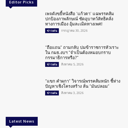
Editor Picks
เพจดังขยี้หนังสือ ‘แก้วตา’ แฉพรรคส้ม
ปกป้องภาพลักษณ์ ซัดอุบาทว์ลัทธิคลั่ง
ทางการเมือง อุ้มละเมิดทางเพศ!
กรกฎาคม 30, 2026
ข่าวเด่น
“ถือแถน” ถามกลับ ปมข้าราชการหัวเราะ
ใน กมธ.งบฯ “จำเป็นต้องหมอบกราบ
กรรมาธิการหรือ?”
สิงหาคม 5, 2026
ข่าวเด่น
“แขก คำผกา” วิจารณ์พรรคส้มหนัก ชี้ห่าง
ปัญหาเชิงโครงสร้าง ลั่น “มันปลอม”
สิงหาคม 3, 2026
ข่าวเด่น
Latest News