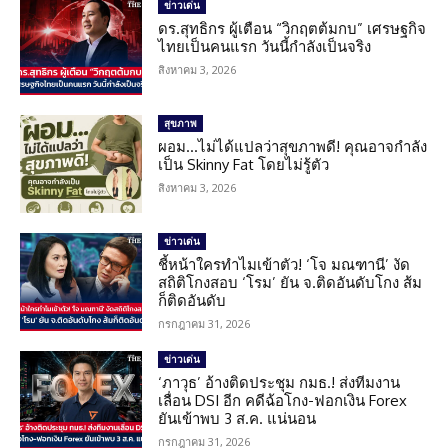
ข่าวเด่น
ดร.สุทธิกร ผู้เตือน “วิกฤตต้มกบ” เศรษฐกิจ
ไทยเป็นคนแรก วันนี้กำลังเป็นจริง
สิงหาคม 3, 2026
สุขภาพ
ผอม…ไม่ได้แปลว่าสุขภาพดี! คุณอาจกำลัง
เป็น Skinny Fat โดยไม่รู้ตัว
สิงหาคม 3, 2026
ข่าวเด่น
ชี้หน้าใครทำไมเข้าตัว! ‘โจ มณฑานี’ งัด
สถิติโกงสอบ ‘โรม’ ยัน จ.ติดอันดับโกง ส้ม
ก็ติดอันดับ
กรกฎาคม 31, 2026
ข่าวเด่น
‘ภาวุธ’ อ้างติดประชุม กมธ.! ส่งทีมงาน
เลื่อน DSI อีก คดีฉ้อโกง-ฟอกเงิน Forex
ยันเข้าพบ 3 ส.ค. แน่นอน
กรกฎาคม 31, 2026