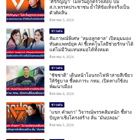
‘ศิริกัญญา’ ไม่หวั่นถูกตรวจสอบ ปม
ส.ก.พรรคประชาชน ย้ำให้ข้อเท็จจริงเป็น
ตัวตัดสิน
สิงหาคม 5, 2026
ข่าวเด่น
สัมภาษณ์พิเศษ “หมอลูกตาล” เปิดมุมมอง
ทันตแพทย์ยุค AI ชี้เทคโนโลยีช่วยรักษาได้
แต่ไม่มีวันแทนหมอได้ทั้งหมด
สิงหาคม 4, 2026
ข่าวเด่น
“ชัชชาติ” เดินหน้าโอนรถไฟฟ้าสายสีเขียว
ให้รัฐบาล ชี้ลดภาระ กทม. เปิดทางใช้งบ
พัฒนาเมือง
สิงหาคม 4, 2026
ข่าวเด่น
“แขก คำผกา” วิจารณ์พรรคส้มหนัก ชี้ห่าง
ปัญหาเชิงโครงสร้าง ลั่น “มันปลอม”
สิงหาคม 3, 2026