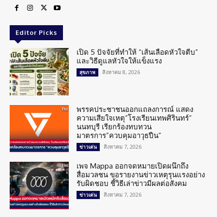
Editor Picks
เปิด 5 ปัจจัยที่ทำให้ “เส้นเลือดหัวใจตีบ”
และวิธีดูแลหัวใจให้แข็งแรง
สิงหาคม 8, 2026
สุขภาพ
พรรคประชาชนออกแถลงการณ์ แสดง
ความเสียใจเหตุ”โรงเรียนเทพศิรินทร์”
นนทบุรี เรียกร้องทบทวน
มาตรการ”ควบคุมอาวุธปืน”
สิงหาคม 7, 2026
ข่าวเด่น
เพจ Mappa ออกจดหมายเปิดผนึกถึง
สื่อมวลชน ขอรายงานข่าวเหตุรุนแรงอย่าง
รับผิดชอบ ชี้วิธีเล่าข่าวมีผลต่อสังคม
สิงหาคม 7, 2026
ข่าวเด่น