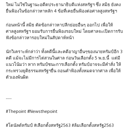
ใหม่ ไม่ใช่ในฐานะอดีตประธานาธิบดีแห่งสหรัฐฯ ซึ่ง สมิธ ยังคง
ยื่นฟ้องในข้อกล่าวหาหลัก 4 ข้อที่เคยยื่นฟ้องต่อศาลสูงสหรัฐฯ
ก่อนหน้านี้ สมิธ ตัดข้อกล่าวหาปลีกย่อยอื่นๆ ออกไป เพื่อให้
ศาลสูงสหรัฐฯ ยอมรับการยื่นฟ้องรอบใหม่ โดยศาลจะเปิดการรับ
ฟังข้อกล่าวหารอบใหม่ในสัปดาห์หน้า
นักวิเคราะห์กล่าว่า ทั้งคดีนี้และคดีอาญาอื่นๆของนายทรัมป์อีก 3
คดี แม้จะไม่มีการไต่สวนในศาล ก่อนวันเลือกตั้ง 5 พ.ย.นี้ แต่มี
แนวโน้มว่า หาก ทรัมป์ชนะการเลือกตั้ง ทรัมป์อาจจะมีคำสั่ง ให้
กระทรวงยุติธรรมสหรัฐฯยื่น ถอนคำฟ้องทั้งหมดจากศาล เพื่อให้
ตัวเองพ้นผิด
…..
#Thepoint #Newsthepoint
#โดนัลด์ทรัมป์ #เลือกตั้งสหรัฐ2563 #ล้มเลือกตั้งสหรัฐ2563