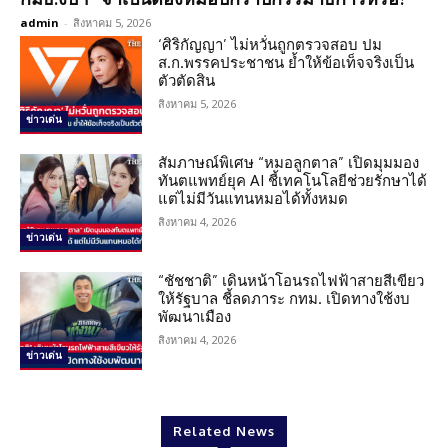
admin
-
สิงหาคม 5, 2026
‘ศิริกัญญา’ ไม่หวั่นถูกตรวจสอบ ปม
ส.ก.พรรคประชาชน ย้ำให้ข้อเท็จจริงเป็น
ตัวตัดสิน
สิงหาคม 5, 2026
ข่าวเด่น
สัมภาษณ์พิเศษ “หมอลูกตาล” เปิดมุมมอง
ทันตแพทย์ยุค AI ชี้เทคโนโลยีช่วยรักษาได้
แต่ไม่มีวันแทนหมอได้ทั้งหมด
สิงหาคม 4, 2026
ข่าวเด่น
“ชัชชาติ” เดินหน้าโอนรถไฟฟ้าสายสีเขียว
ให้รัฐบาล ชี้ลดภาระ กทม. เปิดทางใช้งบ
พัฒนาเมือง
สิงหาคม 4, 2026
ข่าวเด่น
Related News