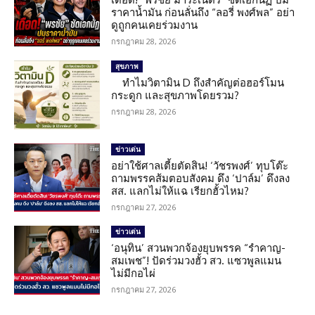
ราคาน้ำมัน ก่อนลั่นถึง “ลอรี่ พงศ์พล” อย่า
ดูถูกคนเคยร่วมงาน
กรกฎาคม 28, 2026
สุขภาพ
ทำไมวิตามิน D ถึงสำคัญต่อฮอร์โมน
กระดูก และสุขภาพโดยรวม?
กรกฎาคม 28, 2026
ข่าวเด่น
อย่าใช้ศาลเตี้ยตัดสิน! ‘วัชรพงศ์’ ทุบโต๊ะ
ถามพรรคส้มตอบสังคม ดึง ‘ปาล์ม’ ดึงลง
สส. แลกไม่ให้แฉ เรียกฮั้วไหม?
กรกฎาคม 27, 2026
ข่าวเด่น
‘อนุทิน’ สวนพวกจ้องยุบพรรค “รำคาญ-
สมเพช”! ปัดร่วมวงฮั้ว สว. แซวพูลแมน
ไม่มีกอไผ่
กรกฎาคม 27, 2026