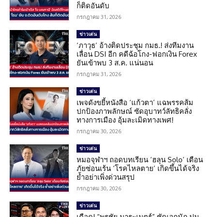
ก็ติดอันดับ
กรกฎาคม 31, 2026
ข่าวเด่น
‘ภาวุธ’ อ้างติดประชุม กมธ.! ส่งทีมงาน
เลื่อน DSI อีก คดีฉ้อโกง-ฟอกเงิน Forex
ยันเข้าพบ 3 ส.ค. แน่นอน
กรกฎาคม 31, 2026
ข่าวเด่น
เพจดังขยี้หนังสือ ‘แก้วตา’ แฉพรรคส้ม
ปกป้องภาพลักษณ์ ซัดอุบาทว์ลัทธิคลั่ง
ทางการเมือง อุ้มละเมิดทางเพศ!
กรกฎาคม 30, 2026
ข่าวเด่น
หมอจุฬาฯ ถอดบทเรียน ‘ฮลุน Solo’ เตือน
ภัยซ่อนเร้น ‘โรคไหลตาย’ เกิดขึ้นได้จริง
ย้ำอย่าเพิ่งด่วนสรุป
กรกฎาคม 30, 2026
ข่าวเด่น
เดือด! “พรชัย มาระเนตร์” ซัดเอกนัฏ ปม