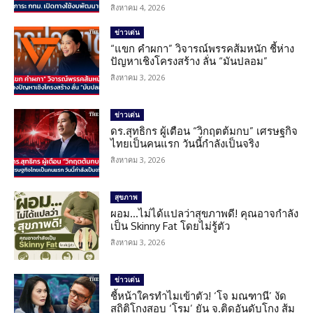
สิงหาคม 4, 2026
ข่าวเด่น
“แขก คำผกา” วิจารณ์พรรคส้มหนัก ชี้ห่าง
ปัญหาเชิงโครงสร้าง ลั่น “มันปลอม”
สิงหาคม 3, 2026
ข่าวเด่น
ดร.สุทธิกร ผู้เตือน “วิกฤตต้มกบ” เศรษฐกิจ
ไทยเป็นคนแรก วันนี้กำลังเป็นจริง
สิงหาคม 3, 2026
สุขภาพ
ผอม…ไม่ได้แปลว่าสุขภาพดี! คุณอาจกำลัง
เป็น Skinny Fat โดยไม่รู้ตัว
สิงหาคม 3, 2026
ข่าวเด่น
ชี้หน้าใครทำไมเข้าตัว! ‘โจ มณฑานี’ งัด
สถิติโกงสอบ ‘โรม’ ยัน จ.ติดอันดับโกง ส้ม