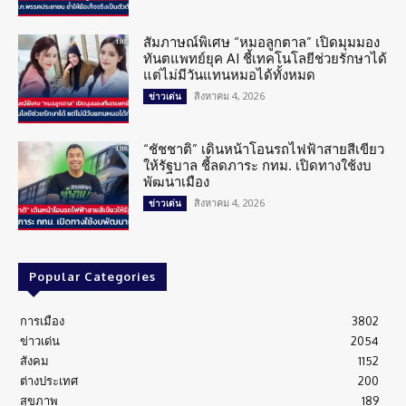
สัมภาษณ์พิเศษ “หมอลูกตาล” เปิดมุมมอง
ทันตแพทย์ยุค AI ชี้เทคโนโลยีช่วยรักษาได้
แต่ไม่มีวันแทนหมอได้ทั้งหมด
สิงหาคม 4, 2026
ข่าวเด่น
“ชัชชาติ” เดินหน้าโอนรถไฟฟ้าสายสีเขียว
ให้รัฐบาล ชี้ลดภาระ กทม. เปิดทางใช้งบ
พัฒนาเมือง
สิงหาคม 4, 2026
ข่าวเด่น
Popular Categories
การเมือง
3802
ข่าวเด่น
2054
สังคม
1152
ต่างประเทศ
200
สุขภาพ
189