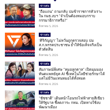
ข่าวเด่น
“ถือแถน” ถามกลับ ปมข้าราชการหัวเราะ
ใน กมธ.งบฯ “จำเป็นต้องหมอบกราบ
กรรมาธิการหรือ?”
สิงหาคม 5, 2026
ข่าวเด่น
‘ศิริกัญญา’ ไม่หวั่นถูกตรวจสอบ ปม
ส.ก.พรรคประชาชน ย้ำให้ข้อเท็จจริงเป็น
ตัวตัดสิน
สิงหาคม 5, 2026
ข่าวเด่น
สัมภาษณ์พิเศษ “หมอลูกตาล” เปิดมุมมอง
ทันตแพทย์ยุค AI ชี้เทคโนโลยีช่วยรักษาได้
แต่ไม่มีวันแทนหมอได้ทั้งหมด
สิงหาคม 4, 2026
ข่าวเด่น
“ชัชชาติ” เดินหน้าโอนรถไฟฟ้าสายสีเขียว
ให้รัฐบาล ชี้ลดภาระ กทม. เปิดทางใช้งบ
พัฒนาเมือง