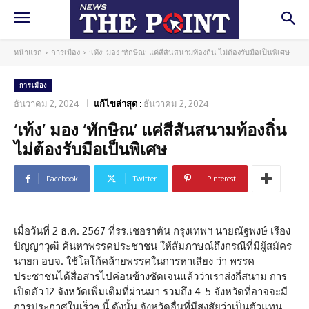
หน้าแรก
การเมือง
‘เท้ง’ มอง ‘ทักษิณ’ แค่สีสันสนามท้องถิ่น ไม่ต้องรับมือเป็นพิเศษ
การเมือง
ธันวาคม 2, 2024
แก้ไขล่าสุด :
ธันวาคม 2, 2024
‘เท้ง’ มอง ‘ทักษิณ’ แค่สีสันสนามท้องถิ่น
ไม่ต้องรับมือเป็นพิเศษ
Facebook
Twitter
Pinterest
เมื่อวันที่ 2 ธ.ค. 2567 ที่รร.เชอราตัน กรุงเทพฯ นายณัฐพงษ์ เรือง
ปัญญาวุฒิ ค้นหาพรรคประชาชน ให้สัมภาษณ์ถึงกรณีที่มีผู้สมัคร
นายก อบจ. ใช้โลโก้คล้ายพรรคในการหาเสียง ว่า พรรค
ประชาชนได้สื่อสารไปค่อนข้างชัดเจนแล้วว่าเราส่งกี่สนาม การ
เปิดตัว 12 จังหวัดเพิ่มเติมที่ผ่านมา รวมถึง 4-5 จังหวัดที่อาจจะมี
การประกาศในเร็วๆ นี้ ดังนั้น จังหวัดอื่นที่มีสงสัยว่าเป็นตัวแทน