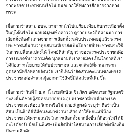
จากพรรคประชาชนหรือไม่ ตนอยากให้ฟังการสื่อสารจากทาง
พรรค
เมื่อถามว่าสนาม อบจ. สามารถนำไปเปรียบเทียบกับการเลือกตั้ง
ใหญ่ได้หรือไม่ นายณัฐพงษ์ กล่าวว่า ดูจากประวัติที่ผ่านมา การ
เลือกตั้งท้องถิ่นต่างจากการเลือกตั้งระดับประเทศอยู่แล้ว พรรค
ประชาชนยืนยันว่าทุกสนามที่เราส่งเป็นโอกาสที่ประชาชนจะใช้
ในการเปลี่ยนแปลงได้ โจทย์ที่สำคัญกว่าของพรรคประชาชนคือ
การรณรงค์ทางความคิด ทุกสนามที่เราลงสมัครเป็นโอกาสที่เรา
ได้สื่อสารนโยบายให้กับประชาชน และผลลัพธ์ที่ผ่านมาจาก
อุดรธานีหรือหลายจังหวัด เราก็เห็นว่าสัดส่วนคะแนนของพรรค
ประชาชนต่อจำนวนผู้ออกมาใช้สิทธิ์มีสัดส่วนที่เพิ่มขึ้น
เมื่อถามว่าวันที่ 11 ธ.ค. นี้ นายทักษิณ ชินวัตร อดีตนายกรัฐมนตรี
จะลงพื้นที่ช่วยผู้สมัครนายกอบจ.อุบลราชธานีหาเสียง พรรค
ประชาชนจะต้องแก้เกมหรือไม่ นายณัฐพงษ์ ระบุว่า ถือว่าเป็น
สีสัน เป็นสิ่งที่ดีที่มีคนลงมาช่วยหาเสียง ทำให้พ่อแม่พี่น้อง
ประชาชนให้ความสนใจในการเลือกตั้งมากยิ่งขึ้น ก็ถือว่าไม่ได้มี
อะไรต้องรับมือเป็นพิเศษ เป็นสิ่งที่ทำให้สนามการเลือกตั้งท้องถิ่น
มีความคึกคัก