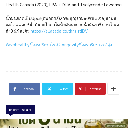
Health Canada (2023), EPA + DHA and Triglyceride Lowering
น้ำมันสกัดเย็นUpoil(อัพออยล์)2กระปุก(รวม60ซอฟเจล)น้ำมัน
เมล็ดแฟลกซ์น้ำมันอะโวคาโดน้ำมันมะกอกน้ำมันงาขี้ม่อนโอเม
ก้า3,6,9ลงตัว
https://s.lazada.co.th/s.ztjDV
#avbhealthy
#ไตรกรีเซอไรด์
#longevity
#ไตรกรีเซอไรด์สูง
Facebook
Twitter
Pinterest
Must Read