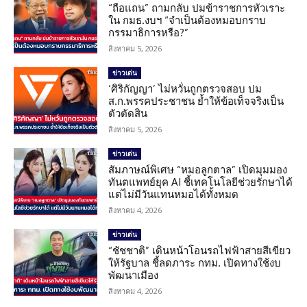
“ถือแถน” ถามกลับ ปมข้าราชการหัวเราะ
ใน กมธ.งบฯ “จำเป็นต้องหมอบกราบ
กรรมาธิการหรือ?”
สิงหาคม 5, 2026
ข่าวเด่น
‘ศิริกัญญา’ ไม่หวั่นถูกตรวจสอบ ปม
ส.ก.พรรคประชาชน ย้ำให้ข้อเท็จจริงเป็น
ตัวตัดสิน
สิงหาคม 5, 2026
ข่าวเด่น
สัมภาษณ์พิเศษ “หมอลูกตาล” เปิดมุมมอง
ทันตแพทย์ยุค AI ชี้เทคโนโลยีช่วยรักษาได้
แต่ไม่มีวันแทนหมอได้ทั้งหมด
สิงหาคม 4, 2026
ข่าวเด่น
“ชัชชาติ” เดินหน้าโอนรถไฟฟ้าสายสีเขียว
ให้รัฐบาล ชี้ลดภาระ กทม. เปิดทางใช้งบ
พัฒนาเมือง
สิงหาคม 4, 2026