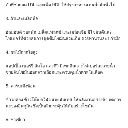
ตัวที่ช่วยลด LDL และเพิ่ม HDL ใช้ปรุงอาหารแทนน้ำมันทั่วไป
3. ถั่วและเมล็ดพืช
อัลมอนด์ วอลนัต เมล็ดแฟลกซ์ และเมล็ดเจีย มีไขมันดีและ
ไฟเบอร์ที่ช่วยลดการดูดซึมไขมันส่วนเกิน ควรทานวันละ 1 กำมือ
4. ผลไม้กากใยสูง
แอปเปิ้ล เบอร์รี่ ส้มโอ และกีวี มีเพกตินและไฟเบอร์ละลายน้ำ
ช่วยจับไขมันออกจากเลือดและควบคุมน้ำตาลในเลือด
5. คาร์บเชิงซ้อน
ข้าวกล้อง ข้าวโอ๊ต ควินัว และมันเทศ ให้พลังงานอย่างช้า ลดการ
พุ่งของอินซูลิน ซึ่งเป็นตัวกระตุ้นให้ตับสร้างไขมัน
6. ชาเขียว