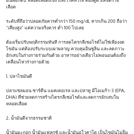
มันพอกตับ หลอดเลือดแข็ง และโรคหัวใจ ต้องดูตัวเลขตรวจ
เลือด
ระดับที่ถือว่าปลอดภัยควรต่ำกว่า 150 mg/dL หากเกิน 200 ถือว่า
“เสี่ยงสูง” แต่ความจริงควร ต่ำ 100 ไปเลย
ต้องเริ่มปรับพฤติกรรมทันที การลดไตรกลีเซอไรด์ไม่ใช่เพียงงด
ไขมัน แต่ต้องปรับระบบเผาผลาญ ควบคุมอินซูลิน และลดภาวะ
อักเสบในร่างกายร่วมกันด้วย อาหารอย่างเดียวไม่พอนอนต้องถึง
เคลื่อนไหวร่างกายด้วย
1. ปลาไขมันดี
ปลาแซลมอน ซาร์ดีน แมคเคอเรล และปลาทู มีโอเมก้า-3 (EPA,
DHA) ที่ช่วยลดการสร้างไตรกลีเซอไรด์และลดการอักเสบใน
หลอดเลือด
2. น้ำมันดีจากธรรมชาติ
น้ำมันมะกอก น้ำมันแฟลกซ์ และน้ำมันอโวคาโด เป็นไขมันไม่อิ่ม