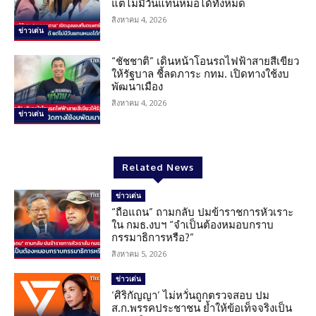
แต่ไม่มีวันแทนหมอได้ทั้งหมด
สิงหาคม 4, 2026
ข่าวเด่น
“ชัชชาติ” เดินหน้าโอนรถไฟฟ้าสายสีเขียว
ให้รัฐบาล ชี้ลดภาระ กทม. เปิดทางใช้งบ
พัฒนาเมือง
สิงหาคม 4, 2026
ข่าวเด่น
Related News
ข่าวเด่น
“ถือแถน” ถามกลับ ปมข้าราชการหัวเราะ
ใน กมธ.งบฯ “จำเป็นต้องหมอบกราบ
กรรมาธิการหรือ?”
สิงหาคม 5, 2026
ข่าวเด่น
‘ศิริกัญญา’ ไม่หวั่นถูกตรวจสอบ ปม
ส.ก.พรรคประชาชน ย้ำให้ข้อเท็จจริงเป็น