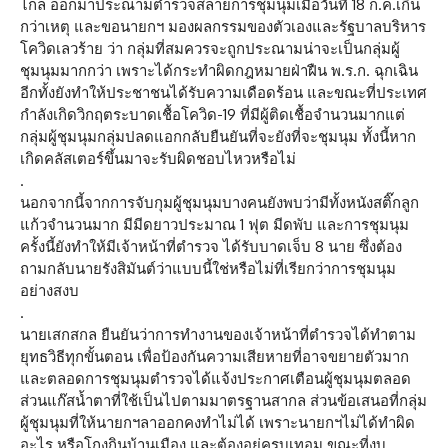
ไกล ออกมาประณามตำรวจสลายการชุมนุมเมื่อวันที่ 18 ก.ค.เกิน
กว่าเหตุ และขอนายกฯ มองผลกรรมของตัวเองและรัฐบาลบริหาร
โควิดเลวร้าย ว่า กลุ่มที่สมควรจะถูกประณามน่าจะเป็นกลุ่มผู้
ชุมนุมมากกว่า เพราะได้กระทำผิดกฎหมายฝ่าฝืน พ.ร.ก. ฉุกเฉิน
อีกทั้งยังทำให้ประชาชนได้รับความเดือดร้อน และขณะที่ประเทศ
กำลังเกิดวิกฤตระบาดเชื้อโควิด-19 ที่มีผู้ติดเชื้อจำนวนมากแต่
กลุ่มผู้ชุมนุมกลุ่มปลดแอกกลับยืนยันที่จะยังที่จะชุมนุม ทั้งนี้หาก
เกิดคลัสเตอร์ขึ้นมาจะรับผิดชอบไหวหรือไม่
.
นอกจากนี้จากการจับกุมผู้ชุมนุมบางคนยังพบว่ามีทั้งหนังสติ๊กลูก
แก้วจำนวนมาก มีมีดยาวประมาณ 1 ฟุต มีดพับ และการชุมนุม
ครั้งนี้ยังทำให้มีเจ้าหน้าที่ตำรวจ ได้รับบาดเจ็บ 8 นาย ซึ่งต้อง
ถามกลับนายรังสิมันต์ว่าแบบนี้ใช่หรือไม่ที่เรียกว่าการชุมนุม
อย่างสงบ
.
นายเสกสกล ยืนยันว่าการทำงานของเจ้าหน้าที่ตำรวจได้ทำตาม
ยุทธวิธีทุกขั้นตอน เพื่อป้องกันความเสียหายที่อาจขยายตัวมาก
และตลอดการชุมนุมตำรวจได้แจ้งประกาศเตือนผู้ชุมนุมตลอด
ส่วนแก๊สน้ำตาที่ใช้เป็นไปตามมาตรฐานสากล ส่วนข้อเสนอที่กลุ่ม
ผู้ชุมนุมที่ให้นายกฯลาออกคงทำไม่ได้ เพราะนายกฯไม่ได้ทำผิด
อะไร หรือโกงกินบ้านเมือง และต้องอยู่ครบเทอม ขณะที่งบ