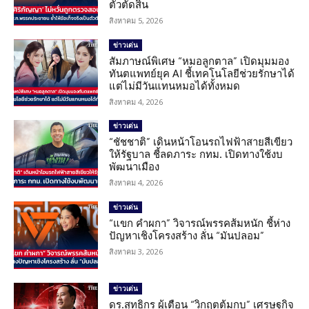
ตัวตัดสิน
สิงหาคม 5, 2026
ข่าวเด่น
สัมภาษณ์พิเศษ “หมอลูกตาล” เปิดมุมมอง
ทันตแพทย์ยุค AI ชี้เทคโนโลยีช่วยรักษาได้
แต่ไม่มีวันแทนหมอได้ทั้งหมด
สิงหาคม 4, 2026
ข่าวเด่น
“ชัชชาติ” เดินหน้าโอนรถไฟฟ้าสายสีเขียว
ให้รัฐบาล ชี้ลดภาระ กทม. เปิดทางใช้งบ
พัฒนาเมือง
สิงหาคม 4, 2026
ข่าวเด่น
“แขก คำผกา” วิจารณ์พรรคส้มหนัก ชี้ห่าง
ปัญหาเชิงโครงสร้าง ลั่น “มันปลอม”
สิงหาคม 3, 2026
ข่าวเด่น
ดร.สุทธิกร ผู้เตือน “วิกฤตต้มกบ” เศรษฐกิจ