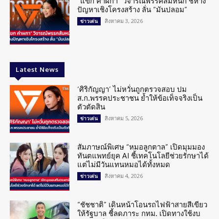
“แขก คำผกา” วิจารณ์พรรคส้มหนัก ชี้ห่าง
ปัญหาเชิงโครงสร้าง ลั่น “มันปลอม”
สิงหาคม 3, 2026
ข่าวเด่น
Latest News
‘ศิริกัญญา’ ไม่หวั่นถูกตรวจสอบ ปม
ส.ก.พรรคประชาชน ย้ำให้ข้อเท็จจริงเป็น
ตัวตัดสิน
สิงหาคม 5, 2026
ข่าวเด่น
สัมภาษณ์พิเศษ “หมอลูกตาล” เปิดมุมมอง
ทันตแพทย์ยุค AI ชี้เทคโนโลยีช่วยรักษาได้
แต่ไม่มีวันแทนหมอได้ทั้งหมด
สิงหาคม 4, 2026
ข่าวเด่น
“ชัชชาติ” เดินหน้าโอนรถไฟฟ้าสายสีเขียว
ให้รัฐบาล ชี้ลดภาระ กทม. เปิดทางใช้งบ