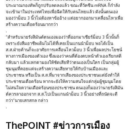
ประมาณกองทัพก็ถูกปรับลดลงแล้ว ขณะที่วัคซีน mRNA ก็กำลัง
จะเข้ามาในประเทศไทยเพื่อฉีดให้กับคนไทยแล้ว ดังนั้นตนเอง
มองว่าม็อบ 3 นิ้วไม่ต้องหาข้ออ้าง แต่อยากออกมาเคลื่อนไหวเพื่อ
สร้างความเดือดร้อนมากกว่า
.
“สำหรับนายรังสิมันต์ตนเองมองว่าที่ออกมาเชียร์ม็อบ 3 นิ้วนั้นก็
เพราะยังลืมอาชีพเดิมไม่ได้ที่เคยเป็นแกนนำม็อบ พอได้เป็น
ส.ส.ฝ่ายค้านก็จะอาศัยการเคลื่อนไหวม็อบ 3 นิ้วเพื่อผลประโยชน์
ทางการเมืองของตัวเอง ซึ่งมองว่าคนที่ต้องตบหน้าตัวเองเรียกสติ
กลับมา แล้วแหกตามองให้ชัดเสียทีว่าตนเองเป็นใคร เป็นกลุ่มผู้
ชุมนุมที่คอยแต่จะสร้างความเสียหายให้กับบ้านเมืองและ
ประชาชน หรือเป็น ส.ส.ที่มาจากเสียงของประชาชนแต่ยังทำให้
ประชาชนเดือดร้อน หากจะยังให้ความสนใจแต่กลุ่มผู้ชุมนุมโดย
ไม่สนใจความเดือดร้อนของประชาชน ตนเองก็มองว่านายรังสิมัน
ต์ควรลาออกจาก ส.ส.ไปเป็นแกนนำม็อบ 3 นิ้วอย่างที่ถนัดจะดี
กว่า”นายเสกสกล กล่าว
.
ThePOINT #ข่าวการเมือง