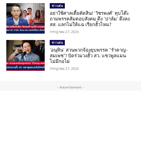
ข่าวเด่น
อย่าใช้ศาลเตี้ยตัดสิน! ‘วัชรพงศ์’ ทุบโต๊ะ
ถามพรรคส้มตอบสังคม ดึง ‘ปาล์ม’ ดึงลง
สส. แลกไม่ให้แฉ เรียกฮั้วไหม?
กรกฎาคม 27, 2026
ข่าวเด่น
‘อนุทิน’ สวนพวกจ้องยุบพรรค “รำคาญ-
สมเพช”! ปัดร่วมวงฮั้ว สว. แซวพูลแมน
ไม่มีกอไผ่
กรกฎาคม 27, 2026
- Advertisement -