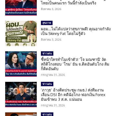
ไทยเป็นคนแรก วันนี้กำลังเป็นจริง
สิงหาคม 3, 2026
สุขภาพ
ผอม…ไม่ได้แปลว่าสุขภาพดี! คุณอาจกำลัง
เป็น Skinny Fat โดยไม่รู้ตัว
สิงหาคม 3, 2026
ข่าวเด่น
ชี้หน้าใครทำไมเข้าตัว! ‘โจ มณฑานี’ งัด
สถิติโกงสอบ ‘โรม’ ยัน จ.ติดอันดับโกง ส้ม
ก็ติดอันดับ
กรกฎาคม 31, 2026
ข่าวเด่น
‘ภาวุธ’ อ้างติดประชุม กมธ.! ส่งทีมงาน
เลื่อน DSI อีก คดีฉ้อโกง-ฟอกเงิน Forex
ยันเข้าพบ 3 ส.ค. แน่นอน
กรกฎาคม 31, 2026
ข่าวเด่น