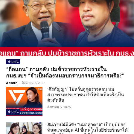
ข่าวเด่น
“ถือแถน” ถามกลับ ปมข้าราชการหัวเราะใน
กมธ.งบฯ “จำเป็นต้องหมอบกราบกรรมาธิการหรือ?”
admin
-
สิงหาคม 5, 2026
‘ศิริกัญญา’ ไม่หวั่นถูกตรวจสอบ ปม
ส.ก.พรรคประชาชน ย้ำให้ข้อเท็จจริงเป็น
ตัวตัดสิน
สิงหาคม 5, 2026
ข่าวเด่น
สัมภาษณ์พิเศษ “หมอลูกตาล” เปิดมุมมอง
ทันตแพทย์ยุค AI ชี้เทคโนโลยีช่วยรักษาได้