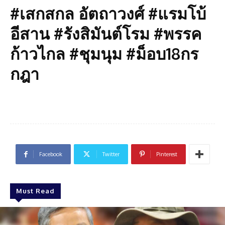
#เสกสกล อัตถาวงศ์ #แรมโบ้
อีสาน #รังสิมันต์โรม #พรรค
ก้าวไกล #ชุมนุม #ม็อบ18กร
กฎา
Facebook
Twitter
Pinterest
Must Read