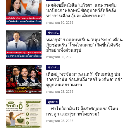
เพจดังขยี้หนังสือ ‘แก้วตา’ แฉพรรคส้ม
ปกป้องภาพลักษณ์ ซัดอุบาทว์ลัทธิคลั่ง
ทางการเมือง อุ้มละเมิดทางเพศ!
กรกฎาคม 30, 2026
ข่าวเด่น
หมอจุฬาฯ ถอดบทเรียน ‘ฮลุน Solo’ เตือน
ภัยซ่อนเร้น ‘โรคไหลตาย’ เกิดขึ้นได้จริง
ย้ำอย่าเพิ่งด่วนสรุป
กรกฎาคม 30, 2026
ข่าวเด่น
เดือด! “พรชัย มาระเนตร์” ซัดเอกนัฏ ปม
ราคาน้ำมัน ก่อนลั่นถึง “ลอรี่ พงศ์พล” อย่า
ดูถูกคนเคยร่วมงาน
กรกฎาคม 28, 2026
สุขภาพ
ทำไมวิตามิน D ถึงสำคัญต่อฮอร์โมน
กระดูก และสุขภาพโดยรวม?
กรกฎาคม 28, 2026