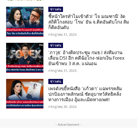
ข่าวเด่น
ชี้หน้าใครทำไมเข้าตัว! ‘โจ มณฑานี’ งัด
สถิติโกงสอบ ‘โรม’ ยัน จ.ติดอันดับโกง ส้ม
ก็ติดอันดับ
กรกฎาคม 31, 2026
ข่าวเด่น
‘ภาวุธ’ อ้างติดประชุม กมธ.! ส่งทีมงาน
เลื่อน DSI อีก คดีฉ้อโกง-ฟอกเงิน Forex
ยันเข้าพบ 3 ส.ค. แน่นอน
กรกฎาคม 31, 2026
ข่าวเด่น
เพจดังขยี้หนังสือ ‘แก้วตา’ แฉพรรคส้ม
ปกป้องภาพลักษณ์ ซัดอุบาทว์ลัทธิคลั่ง
ทางการเมือง อุ้มละเมิดทางเพศ!
กรกฎาคม 30, 2026
- Advertisement -