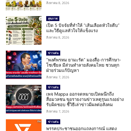
สิงหาคม 8, 2026
สุขภาพ
เปิด 5 ปัจจัยที่ทำให้ “เส้นเลือดหัวใจตีบ”
และวิธีดูแลหัวใจให้แข็งแรง
สิงหาคม 8, 2026
ข่าวเด่น
“พงศ์พรหม ยามะรัต” มองสื่อ-การศึกษา-
โซเชียล มีส่วนทำลายสังคมไทย ชวนทุก
ฝ่ายร่วมแก้ปัญหา
สิงหาคม 7, 2026
ข่าวเด่น
เพจ Mappa ออกจดหมายเปิดผนึกถึง
สื่อมวลชน ขอรายงานข่าวเหตุรุนแรงอย่าง
รับผิดชอบ ชี้วิธีเล่าข่าวมีผลต่อสังคม
สิงหาคม 7, 2026
ข่าวเด่น
พรรคประชาชนออกแถลงการณ์ แสดง