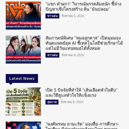
“แขก คำผกา” วิจารณ์พรรคส้มหนัก ชี้ห่าง
ปัญหาเชิงโครงสร้าง ลั่น “มันปลอม”
สิงหาคม 3, 2026
ข่าวเด่น
สัมภาษณ์พิเศษ “หมอลูกตาล” เปิดมุมมอง
ทันตแพทย์ยุค AI ชี้เทคโนโลยีช่วยรักษาได้
แต่ไม่มีวันแทนหมอได้ทั้งหมด
สิงหาคม 4, 2026
ข่าวเด่น
Latest News
เปิด 5 ปัจจัยที่ทำให้ “เส้นเลือดหัวใจตีบ”
และวิธีดูแลหัวใจให้แข็งแรง
สิงหาคม 8, 2026
สุขภาพ
“พงศ์พรหม ยามะรัต” มองสื่อ-การศึกษา-