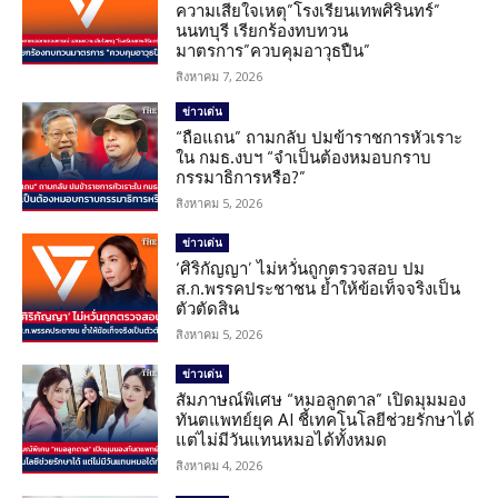
ความเสียใจเหตุ”โรงเรียนเทพศิรินทร์”
นนทบุรี เรียกร้องทบทวน
มาตรการ”ควบคุมอาวุธปืน”
สิงหาคม 7, 2026
ข่าวเด่น
“ถือแถน” ถามกลับ ปมข้าราชการหัวเราะ
ใน กมธ.งบฯ “จำเป็นต้องหมอบกราบ
กรรมาธิการหรือ?”
สิงหาคม 5, 2026
ข่าวเด่น
‘ศิริกัญญา’ ไม่หวั่นถูกตรวจสอบ ปม
ส.ก.พรรคประชาชน ย้ำให้ข้อเท็จจริงเป็น
ตัวตัดสิน
สิงหาคม 5, 2026
ข่าวเด่น
สัมภาษณ์พิเศษ “หมอลูกตาล” เปิดมุมมอง
ทันตแพทย์ยุค AI ชี้เทคโนโลยีช่วยรักษาได้
แต่ไม่มีวันแทนหมอได้ทั้งหมด
สิงหาคม 4, 2026