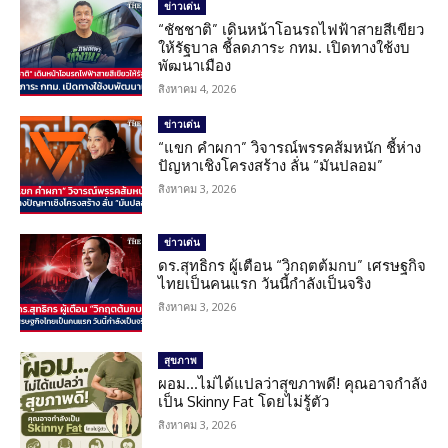
ข่าวเด่น
“ชัชชาติ” เดินหน้าโอนรถไฟฟ้าสายสีเขียว
ให้รัฐบาล ชี้ลดภาระ กทม. เปิดทางใช้งบ
พัฒนาเมือง
สิงหาคม 4, 2026
ข่าวเด่น
“แขก คำผกา” วิจารณ์พรรคส้มหนัก ชี้ห่าง
ปัญหาเชิงโครงสร้าง ลั่น “มันปลอม”
สิงหาคม 3, 2026
ข่าวเด่น
ดร.สุทธิกร ผู้เตือน “วิกฤตต้มกบ” เศรษฐกิจ
ไทยเป็นคนแรก วันนี้กำลังเป็นจริง
สิงหาคม 3, 2026
สุขภาพ
ผอม…ไม่ได้แปลว่าสุขภาพดี! คุณอาจกำลัง
เป็น Skinny Fat โดยไม่รู้ตัว
สิงหาคม 3, 2026