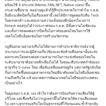
พร้อมใช้ 4 ประเภท (Meme, FAN, NFT, Native coins) ขึ้น
กระดานซื้อขาย พออ่านดูแล้วก็รู้สึกประหลาดใจว่าทำไม ก.ล.ต.
ถึงมีแนวคิดปิดกั้นในเรื่องเหล่านี้ เลยได้มีการพูดคุยกับทีม Tech
ในพรรคกล้า และสอบถามความเห็นของพี่ๆน้องๆในวงการ
Fintech พอสรุปได้ว่าประกาศของ ก.ล.ต. มีทั้งความไม่ชัดเจน
และทั้งการส่งผลต่อการปิดกั้นโอกาสของคนไทยในการใช้
เทคโนโลยีบล็อคเชนในการสร้างนวัตกรรม
.
กฎที่ออกมาอย่างเร่งรีบไม่ได้ผ่านการทำประชาพิจารณ์จากผู้
ประกอบการและผู้มีส่วนเกี่ยวข้องและข้อห้ามที่ออกมานั้นจะส่ง
ผลกระทบโดยตรงต่อความสามารถในการแข่งขันของไทยใน
ระดับนานาชาติอย่างหลีกเลี่ยงไม่ได้ ในขณะที่ประเทศกำลังมอง
หาธุรกิจ S-curve ใหม่ เพื่อขับเคลื่อนเศรษฐกิจ แต่ภาครัฐกลับปิด
กั้นการเกิดขึ้นของอุตสาหกรรมใหม่ที่อาศัยเทคโนโลยีบล็อคเชน
รวมถึงคริปโต แล้วอนาคตการพัฒนาเทคโนโลยีของประเทศจะ
เป็นอย่างไร
.
ในมุมของ ก.ล.ต. เอง เข้าใจว่าต้องการป้องกันความเสี่ยงให้ผู้
บริโภค แต่เชื่อหรือไม่ว่ากฏเหล่านี้ไม่ได้ช่วยให้ความเสี่ยงหมด
ไป เพราะธุรกรรมคริปโตเป็นธุรกรรมที่ไร้พรมแดน ซ้ำร้ายกลับ