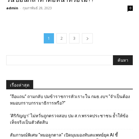
admin
-
กุมภาพันธ์ 28, 2023
0
1
2
3
เรื่องล่าสุด
“ถือแถน” ถามกลับ ปมข้าราชการหัวเราะใน กมธ.งบฯ “จำเป็นต้อง
หมอบกราบกรรมาธิการหรือ?”
‘ศิริกัญญา’ ไม่หวั่นถูกตรวจสอบ ปม ส.ก.พรรคประชาชน ย้ำให้ข้อ
เท็จจริงเป็นตัวตัดสิน
สัมภาษณ์พิเศษ “หมอลูกตาล” เปิดมุมมองทันตแพทย์ยุค AI ชี้