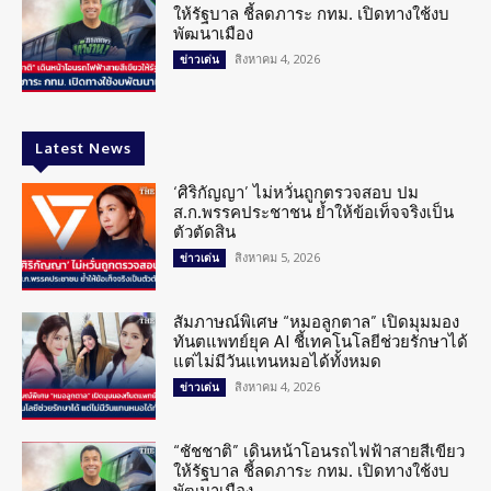
ให้รัฐบาล ชี้ลดภาระ กทม. เปิดทางใช้งบ
พัฒนาเมือง
สิงหาคม 4, 2026
ข่าวเด่น
Latest News
‘ศิริกัญญา’ ไม่หวั่นถูกตรวจสอบ ปม
ส.ก.พรรคประชาชน ย้ำให้ข้อเท็จจริงเป็น
ตัวตัดสิน
สิงหาคม 5, 2026
ข่าวเด่น
สัมภาษณ์พิเศษ “หมอลูกตาล” เปิดมุมมอง
ทันตแพทย์ยุค AI ชี้เทคโนโลยีช่วยรักษาได้
แต่ไม่มีวันแทนหมอได้ทั้งหมด
สิงหาคม 4, 2026
ข่าวเด่น
“ชัชชาติ” เดินหน้าโอนรถไฟฟ้าสายสีเขียว
ให้รัฐบาล ชี้ลดภาระ กทม. เปิดทางใช้งบ
พัฒนาเมือง