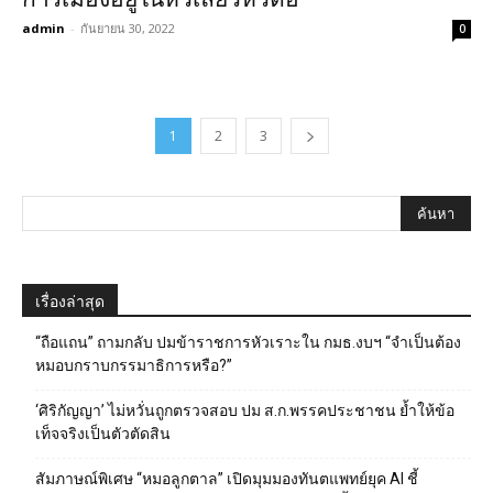
admin
-
กันยายน 30, 2022
0
1
2
3
เรื่องล่าสุด
“ถือแถน” ถามกลับ ปมข้าราชการหัวเราะใน กมธ.งบฯ “จำเป็นต้อง
หมอบกราบกรรมาธิการหรือ?”
‘ศิริกัญญา’ ไม่หวั่นถูกตรวจสอบ ปม ส.ก.พรรคประชาชน ย้ำให้ข้อ
เท็จจริงเป็นตัวตัดสิน
สัมภาษณ์พิเศษ “หมอลูกตาล” เปิดมุมมองทันตแพทย์ยุค AI ชี้