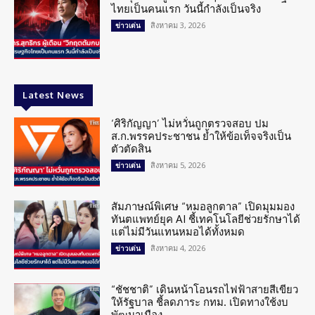
ไทยเป็นคนแรก วันนี้กำลังเป็นจริง
สิงหาคม 3, 2026
ข่าวเด่น
Latest News
‘ศิริกัญญา’ ไม่หวั่นถูกตรวจสอบ ปม
ส.ก.พรรคประชาชน ย้ำให้ข้อเท็จจริงเป็น
ตัวตัดสิน
สิงหาคม 5, 2026
ข่าวเด่น
สัมภาษณ์พิเศษ “หมอลูกตาล” เปิดมุมมอง
ทันตแพทย์ยุค AI ชี้เทคโนโลยีช่วยรักษาได้
แต่ไม่มีวันแทนหมอได้ทั้งหมด
สิงหาคม 4, 2026
ข่าวเด่น
“ชัชชาติ” เดินหน้าโอนรถไฟฟ้าสายสีเขียว
ให้รัฐบาล ชี้ลดภาระ กทม. เปิดทางใช้งบ
พัฒนาเมือง