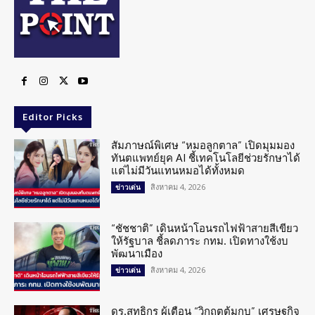
Editor Picks
สัมภาษณ์พิเศษ “หมอลูกตาล” เปิดมุมมอง
ทันตแพทย์ยุค AI ชี้เทคโนโลยีช่วยรักษาได้
แต่ไม่มีวันแทนหมอได้ทั้งหมด
สิงหาคม 4, 2026
ข่าวเด่น
“ชัชชาติ” เดินหน้าโอนรถไฟฟ้าสายสีเขียว
ให้รัฐบาล ชี้ลดภาระ กทม. เปิดทางใช้งบ
พัฒนาเมือง
สิงหาคม 4, 2026
ข่าวเด่น
ดร.สุทธิกร ผู้เตือน “วิกฤตต้มกบ” เศรษฐกิจ