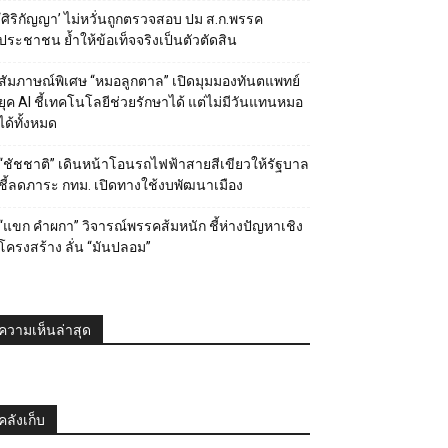
‘ศิริกัญญา’ ไม่หวั่นถูกตรวจสอบ ปม ส.ก.พรรค
ประชาชน ย้ำให้ข้อเท็จจริงเป็นตัวตัดสิน
สัมภาษณ์พิเศษ “หมอลูกตาล” เปิดมุมมองทันตแพทย์
ยุค AI ชี้เทคโนโลยีช่วยรักษาได้ แต่ไม่มีวันแทนหมอ
ได้ทั้งหมด
“ชัชชาติ” เดินหน้าโอนรถไฟฟ้าสายสีเขียวให้รัฐบาล
ชี้ลดภาระ กทม. เปิดทางใช้งบพัฒนาเมือง
“แขก คำผกา” วิจารณ์พรรคส้มหนัก ชี้ห่างปัญหาเชิง
โครงสร้าง ลั่น “มันปลอม”
ความเห็นล่าสุด
คลังเก็บ