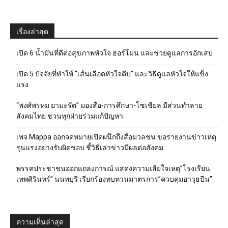
เรื่องล่าสุด
เปิด 6 น้ำมันที่ดีต่อสุขภาพหัวใจ ฮอร์โมน และช่วยดูแลการอักเสบ
เปิด 5 ปัจจัยที่ทำให้ “เส้นเลือดหัวใจตีบ” และวิธีดูแลหัวใจให้แข็ง
แรง
“พงศ์พรหม ยามะรัต” มองสื่อ-การศึกษา-โซเชียล มีส่วนทำลาย
สังคมไทย ชวนทุกฝ่ายร่วมแก้ปัญหา
เพจ Mappa ออกจดหมายเปิดผนึกถึงสื่อมวลชน ขอรายงานข่าวเหตุ
รุนแรงอย่างรับผิดชอบ ชี้วิธีเล่าข่าวมีผลต่อสังคม
พรรคประชาชนออกแถลงการณ์ แสดงความเสียใจเหตุ”โรงเรียน
เทพศิรินทร์” นนทบุรี เรียกร้องทบทวนมาตรการ”ควบคุมอาวุธปืน”
ความเห็นล่าสุด