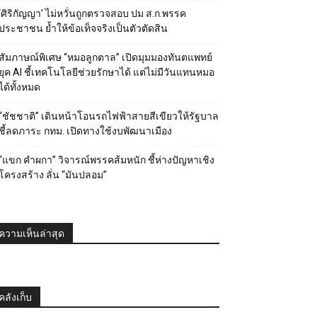
‘ศิริกัญญา’ ไม่หวั่นถูกตรวจสอบ ปม ส.ก.พรรค
ประชาชน ย้ำให้ข้อเท็จจริงเป็นตัวตัดสิน
สัมภาษณ์พิเศษ “หมอลูกตาล” เปิดมุมมองทันตแพทย์
ยุค AI ชี้เทคโนโลยีช่วยรักษาได้ แต่ไม่มีวันแทนหมอ
ได้ทั้งหมด
“ชัชชาติ” เดินหน้าโอนรถไฟฟ้าสายสีเขียวให้รัฐบาล
ชี้ลดภาระ กทม. เปิดทางใช้งบพัฒนาเมือง
“แขก คำผกา” วิจารณ์พรรคส้มหนัก ชี้ห่างปัญหาเชิง
โครงสร้าง ลั่น “มันปลอม”
ความเห็นล่าสุด
คลังเก็บ